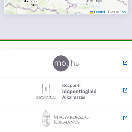
Leaflet
|
Tiles ©
Esri