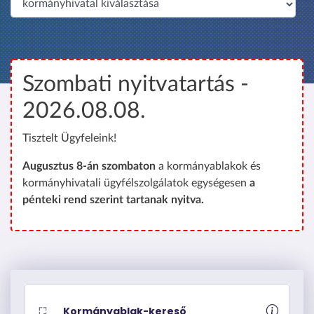
é
p
r
e
Szombati nyitvatartás -
2026.08.08.
Tisztelt Ügyfeleink!
Augusztus 8-án szombaton
a kormányablakok és
kormányhivatali ügyfélszolgálatok egységesen
a
pénteki rend szerint tartanak nyitva.
Kormányablak-kereső