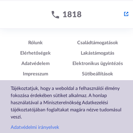
Lábléc1
Lábléc2
Rólunk
Családtámogatások
Elérhetőségek
Lakástámogatás
Adatvédelem
Elektronikus ügyintézés
Impresszum
Sütibeállítások
Akadálymentesítési
Tájékoztatjuk, hogy a weboldal a felhasználói élmény
Nyilatkozat
fokozása érdekében sütiket alkalmaz. A honlap
használatával a Miniszterelnökség Adatkezelési
tájékoztatójában foglaltakat magára nézve tudomásul
veszi.
Adatvédelmi irányelvek