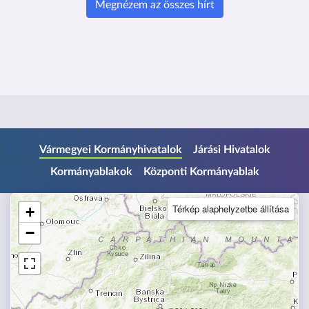
Megnézem az összes hírt
U
Vármegyei Kormányhivatalok
Járási Hivatalok
g
Kormányablakok
Központi Kormányablak
r
á
s
Térkép alaphelyzetbe állítása
+
a
−
l
á
b
l