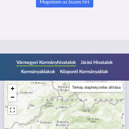
Megnézem az összes hírt
U
Vármegyei Kormányhivatalok
Járási Hivatalok
g
Kormányablakok
Központi Kormányablak
r
á
s
Térkép alaphelyzetbe állítása
+
a
−
l
á
b
l