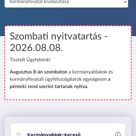
é
p
r
e
Szombati nyitvatartás -
2026.08.08.
Tisztelt Ügyfeleink!
Augusztus 8-án szombaton
a kormányablakok és
kormányhivatali ügyfélszolgálatok egységesen
a
pénteki rend szerint tartanak nyitva.
Kormányablak-kereső