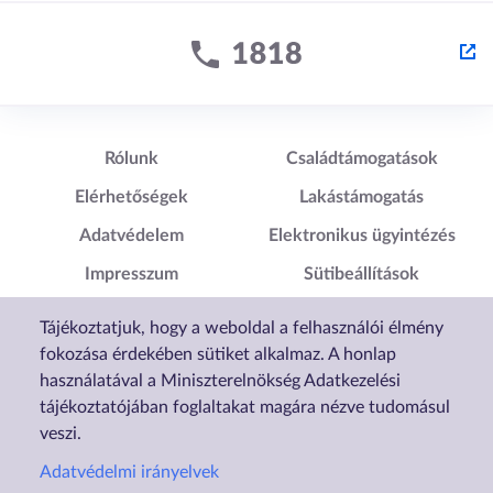
Lábléc1
Lábléc2
Rólunk
Családtámogatások
Elérhetőségek
Lakástámogatás
Adatvédelem
Elektronikus ügyintézés
Impresszum
Sütibeállítások
Akadálymentesítési
Tájékoztatjuk, hogy a weboldal a felhasználói élmény
Nyilatkozat
fokozása érdekében sütiket alkalmaz. A honlap
használatával a Miniszterelnökség Adatkezelési
tájékoztatójában foglaltakat magára nézve tudomásul
veszi.
Adatvédelmi irányelvek