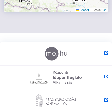
Leaflet
|
Tiles ©
Esri