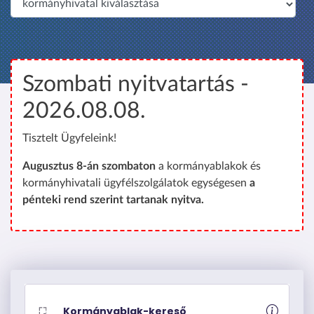
é
p
r
e
Szombati nyitvatartás -
2026.08.08.
Tisztelt Ügyfeleink!
Augusztus 8-án szombaton
a kormányablakok és
kormányhivatali ügyfélszolgálatok egységesen
a
pénteki rend szerint tartanak nyitva.
Kormányablak-kereső