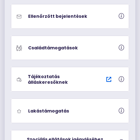
Ellenőrzött bejelentések
Családtámogatások
Tájékoztatás
álláskeresőknek
Lakástámogatás
Szociális ellátások igényléséhez