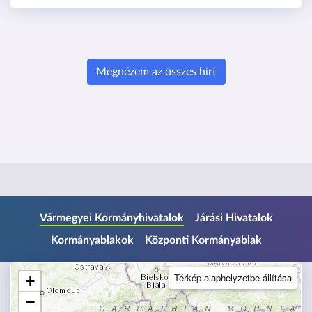
Megnézem az összes hírt
U
Vármegyei Kormányhivatalok
Járási Hivatalok
g
Kormányablakok
Központi Kormányablak
r
á
s
Térkép alaphelyzetbe állítása
+
a
−
l