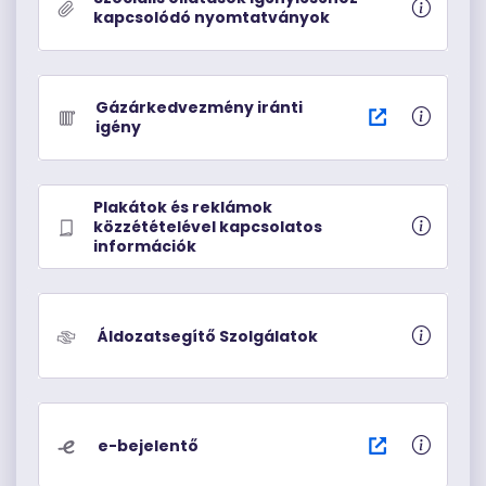
kapcsolódó nyomtatványok
Gázárkedvezmény iránti
igény
Plakátok és reklámok
közzétételével kapcsolatos
információk
Áldozatsegítő Szolgálatok
e-bejelentő