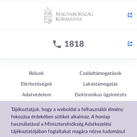
Lábléc1
Lábléc2
Rólunk
Családtámogatások
Elérhetőségek
Lakástámogatás
Adatvédelem
Elektronikus ügyintézés
Impresszum
Sütibeállítások
Tájékoztatjuk, hogy a weboldal a felhasználói élmény
Akadálymentesítési
fokozása érdekében sütiket alkalmaz. A honlap
Nyilatkozat
használatával a Miniszterelnökség Adatkezelési
tájékoztatójában foglaltakat magára nézve tudomásul