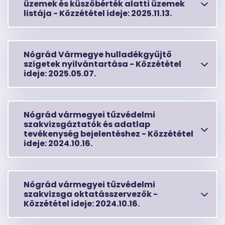
üzemek és küszöbérték alatti üzemek
listája -
Közzététel ideje:
2025.11.13.
Nógrád Vármegye hulladékgyűjtő
szigetek nyilvántartása -
Közzététel
ideje:
2025.05.07.
Nógrád vármegyei tűzvédelmi
szakvizsgáztatók és adatlap
tevékenység bejelentéshez -
Közzététel
ideje:
2024.10.16.
Nógrád vármegyei tűzvédelmi
szakvizsga oktatásszervezők -
Közzététel ideje:
2024.10.16.