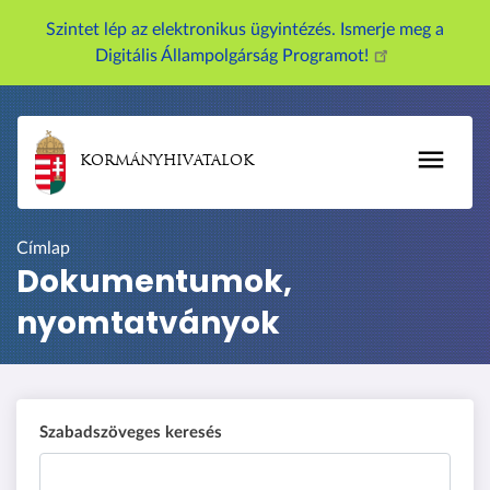
U
Szintet lép az elektronikus ügyintézés. Ismerje meg a
g
Digitális Állampolgárság Programot!
r
á
s
a
KORMÁNYHIVATALOK
t
a
r
Címlap
t
Dokumentumok,
a
nyomtatványok
l
o
m
r
a
Szabadszöveges keresés