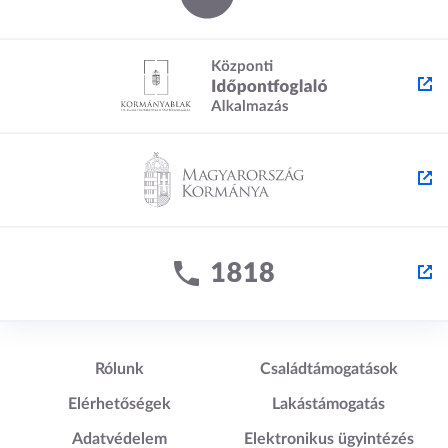
Lábléc1
Lábléc2
Rólunk
Családtámogatások
Elérhetőségek
Lakástámogatás
Adatvédelem
Elektronikus ügyintézés