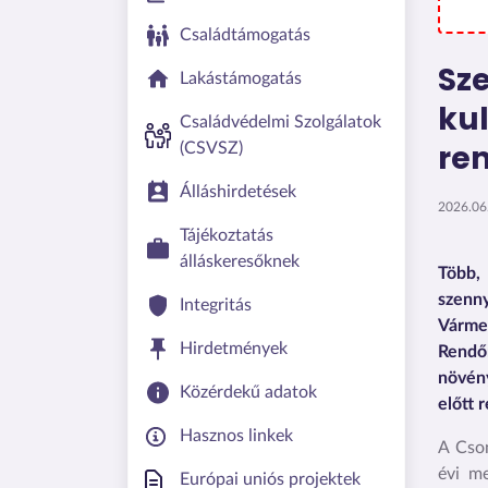
Családtámogatás
Sze
Lakástámogatás
ku
Családvédelmi Szolgálatok
re
(CSVSZ)
Álláshirdetések
2026.06.
Tájékoztatás
álláskeresőknek
Több
,
szenny
Integritás
Vármeg
Hirdetmények
Rendő
növény
Közérdekű adatok
előtt 
Hasznos linkek
A Cso
évi
me
Európai uniós projektek