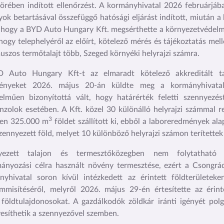
örében indított ellenőrzést. A kormányhivatal 2026 februárjá
yok betartásával összefüggő hatósági eljárást indított, miután 
, hogy a BYD Auto Hungary Kft. megsérthette a környezetvédelmi
 hogy telephelyéről az előírt, kötelező mérés és tájékoztatás mellő
uszos termőtalajt több, Szeged környéki helyrajzi számra.
 Auto Hungary Kft-t az elmaradt kötelező akkreditált tala
ényeket 2026. május 20-án küldte meg a kormányhivatal
elműen bizonyítottá vált, hogy határérték feletti szennyezés
enzolok esetében. A Kft. közel 30 különálló helyrajzi számmal r
3
sen 325.000 m
földet szállított ki, ebből a laboreredmények al
zennyezett föld, melyet 10 különböző helyrajzi számon terítettek 
yezett talajon és termesztőközegben nem folytatható él
ányozási célra használt növény termesztése, ezért a Csongr
yhivatal soron kívül intézkedett az érintett földterületek
misítéséről, melyről 2026. május 29-én értesítette az érinte
e földtulajdonosokat. A gazdálkodók zöldkár iránti igényét polg
esíthetik a szennyezővel szemben.