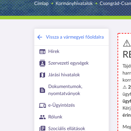
Címlap
Kormányhivatalok
Csongrád-Csan
Vissza a vármegyei főoldalra
⚠
Hírek
R
Szervezeti egységek
Tájé
har
Járási hivatalok
kor
Dokumentumok,
⚠️
2
nyomtatványok
ügyf
ügy
e-Ügyintézés
Kérj
érin
Rólunk
Meg
Szociális ellátások