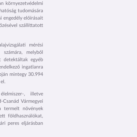
ban környezetvédelmi
a hatóság tudomására
 engedély előírásait
zésével szállíttatott
jvizsgálati mérési
 számára, melyből
t detektáltak egyéb
endelkező ingatlanra
apján mintegy 30.994
el.
elmiszer-, illetve
ád-Csanád Vármegyei
en termelt növények
tt földhasználókat,
ári peres eljárásban