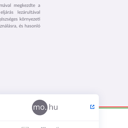
umával megkezdte a
járás lezárultával
gészséges környezeti
ználásra, és hasonló