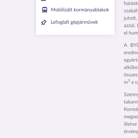
hatásk
Mobilizált kormányablakok
szabál
jutott
Lefoglalt gépjárművek
azzal,
el hum
A BYD
eredm
egyért
alkilb
össze
3
m
a s
Szenn
takarm
Kormán
megsem
illetv
érvény