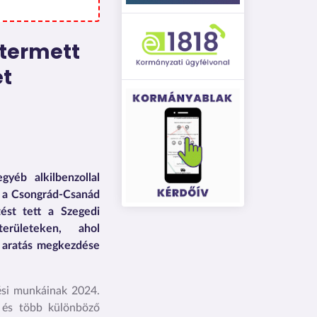
 termett
t
gyéb alkilbenzollal
t a Csongrád-Csanád
tést tett a Szegedi
erületeken, ahol
z aratás megkezdése
ési munkáinak 2024.
, és több különböző