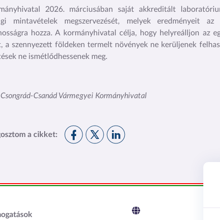
mányhivatal 2026. márciusában saját akkreditált laboratóri
ági mintavételek megszervezését, melyek eredményeit az el
nosságra hozza. A
kormányhivatal célja, hogy helyreálljon az e
t, a szennyezett földeken termelt növények ne kerüljenek felhas
tések ne ismétlődhessenek meg.
: Csongrád-Csanád Vármegyei Kormányhivatal
M
M
M
osztom a cikket:
e
e
e
g
g
g
o
o
o
s
s
s
z
z
z
t
t
t
c2
á
á
á
mogatások