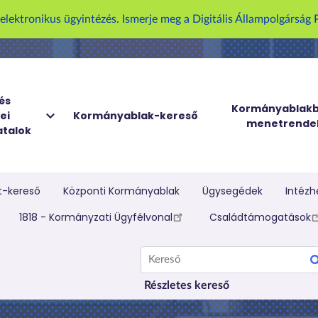
U
z elektronikus ügyintézés. Ismerje meg a Digitális Állampolgársá
g
r
á
s
a
és
Kormányablakb
ei
Kormányablak-kereső
t
menetrende
talok
a
r
t
a
t-kereső
Központi Kormányablak
Ügysegédek
Intézh
l
elletti menü
1818 - Kormányzati Ügyfélvonal
Családtámogatások
o
m
Kereső
r
a
Részletes kereső