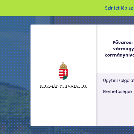
Szintet lép a
Fővárosi 
vármegy
kormányhiva
Ügyfélszolgála
KORMÁNYHIVATALOK
Kereső m
Elérhetőségek