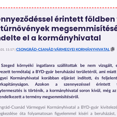
nnyeződéssel érintett földben
ltúrnövények megsemmisítésé
ndelte el a kormányhivatal
CSONGRÁD-CSANÁD VÁRMEGYEI KORMÁNYHIVATAL
01. 11:17 |
 Szeged környéki ingatlanra szállítottak be nem vizsgált, e
ezett termőtalaj a BYD-gyár beruházási területéről, ami miat
yei Kormányhivatal korábban eljárást indított, és feljelen
rkapitányságon. Azokon a szennyezéssel érintett t
termesztés is történik, a kormányhivatal soron kívül, még a
rendelkezett a termény megsemmisítéséről.
ngrád-Csanád Vármegyei Kormányhivatal a BYD-gyár kivitelez
gkezdése óta folyamatosan figyelemmel kíséri a beruházást