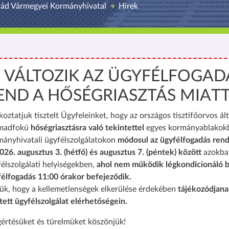
ád Vármegyei Kormányhivatal
Hírek
️ VÁLTOZIK AZ ÜGYFÉLFOGAD
END A HŐSÉGRIASZTÁS MIAT
koztatjuk tisztelt Ügyfeleinket, hogy az országos tisztifőorvos ált
madfokú
hőségriasztásra való tekintettel
egyes kormányablakok
mányhivatali ügyfélszolgálatokon
módosul az ügyfélfogadás rend
026. augusztus 3. (hétfő) és augusztus 7. (péntek) között
azokba
élszolgálati helyiségekben,
ahol nem működik légkondicionáló b
félfogadás 11:00 órakor befejeződik.
ük, hogy a kellemetlenségek elkerülése érdekében
tájékozódjana
tett ügyfélszolgálat elérhetőségein.
értésüket és türelmüket köszönjük!