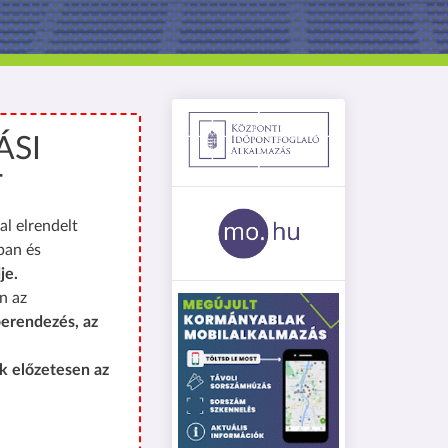
ÁSI
T
al elrendelt
ban és
je.
n az
erendezés, az
k előzetesen az