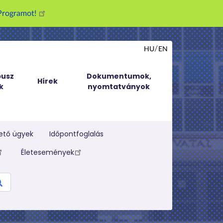
g Programot!
HU
EN
usz
Dokumentumok,
Hírek
k
nyomtatványok
ető ügyek
Időpontfoglalás
Életesemények