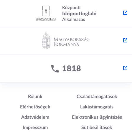
Lábléc1
Lábléc2
Rólunk
Családtámogatások
Elérhetőségek
Lakástámogatás
Adatvédelem
Elektronikus ügyintézés
Impresszum
Sütibeállítások