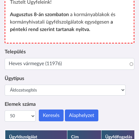
Tisztelt Ügyfeleink!
Augusztus 8-án szombaton
a kormányablakok és
kormányhivatali ügyfélszolgálatok egységesen
a
pénteki rend szerint tartanak nyitva.
Település
Ügytípus
Elemek száma
Keresés
Alaphelyzet
Ügyfélszolgálat
Cím
Ügyfélfogadás