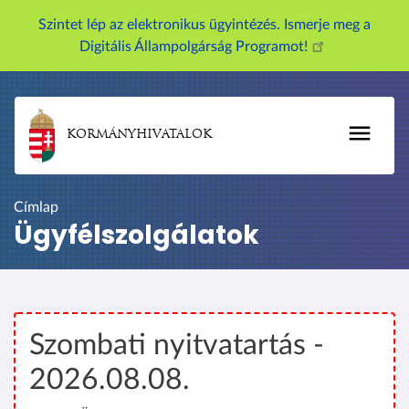
U
Szintet lép az elektronikus ügyintézés. Ismerje meg a
g
Digitális Állampolgárság Programot!
r
á
s
a
KORMÁNYHIVATALOK
t
a
r
Címlap
t
Ügyfélszolgálatok
a
l
o
m
r
Szombati nyitvatartás -
a
2026.08.08.