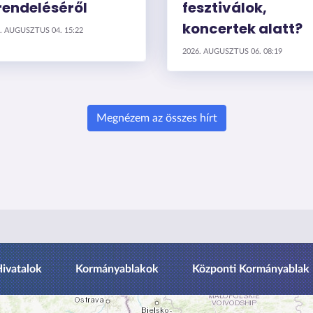
rendeléséről
fesztiválok,
koncertek alatt?
. AUGUSZTUS 04. 15:22
2026. AUGUSZTUS 06. 08:19
Megnézem az összes hírt
U
Hivatalok
Kormányablakok
Központi Kormányablak
g
r
á