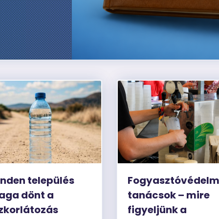
nden település
Fogyasztóvédelm
aga dönt a
tanácsok – mire
zkorlátozás
figyeljünk a