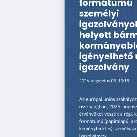
formátumú
személyi
igazolványo
helyett bárm
kormányabl
igényelhető 
igazolvány
2026. augusztus 05. 13:18
Az európai uniós szabályoz
összhangban, 2026. augusz
érvényüket vesztik a régi, 
formátumú (papíralapú, ak
keményfedeles) személyaz
igazolványok.