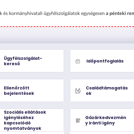
 és kormányhivatali ügyfélszolgálatok egységesen
a pénteki ren
Ügyfélszolgálat-
Időpontfoglalás
kereső
Ellenőrzött
Családtámogatás
bejelentések
ok
Szociális ellátások
igényléséhez
Gázárkedvezmén
kapcsolódó
y iránti igény
nyomtatványok