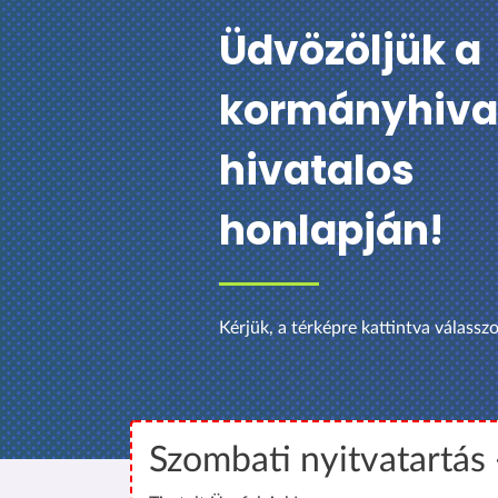
Üdvözöljük a
kormányhiva
hivatalos
honlapján!
Kérjük, a térképre kattintva válass
Szombati nyitvatartás