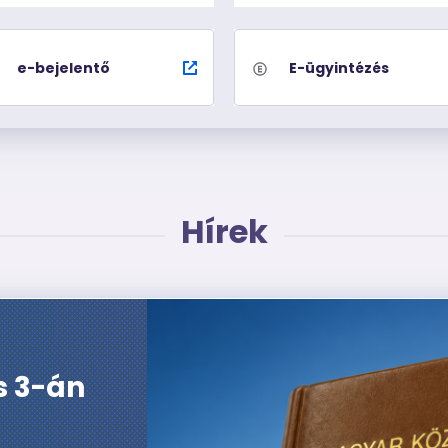
e-bejelentő
E-ügyintézés
Hírek
Kép
s 3-án