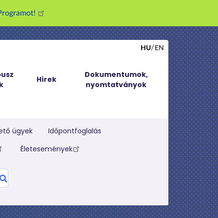
g Programot!
HU
EN
usz
Dokumentumok,
Hírek
k
nyomtatványok
ető ügyek
Időpontfoglalás
Életesemények