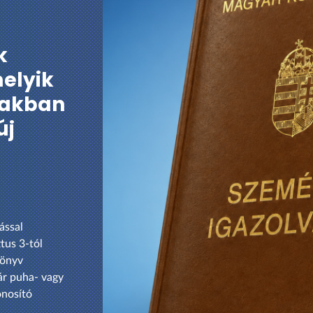
k
elyik
akban
új
ással
tus 3-tól
könyv
ár puha- vagy
onosító