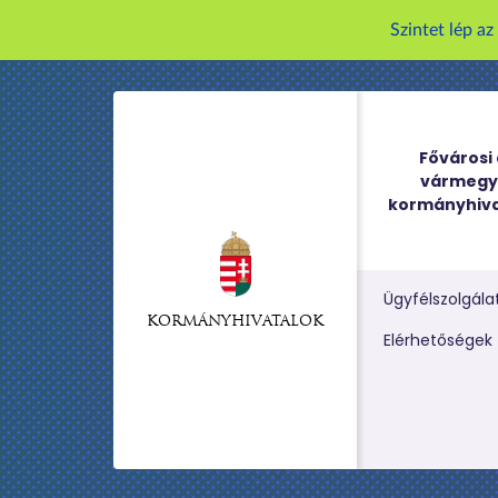
Szintet lép a
Fővárosi 
vármegy
kormányhiva
Ügyfélszolgála
KORMÁNYHIVATALOK
Kereső m
Elérhetőségek