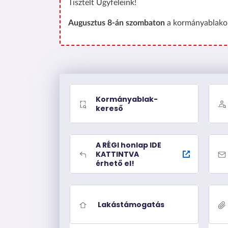
Tisztelt Ügyfeleink!
Augusztus 8-án szombaton
a kormányablakok
Kormányablak-
kereső
A RÉGI honlap IDE
KATTINTVA
érhető el!
Lakástámogatás