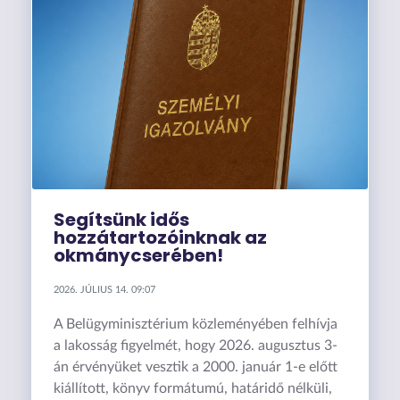
Segítsünk idős
hozzátartozóinknak az
okmánycserében!
2026. JÚLIUS 14. 09:07
A Belügyminisztérium közleményében felhívja
a lakosság figyelmét, hogy 2026. augusztus 3-
án érvényüket vesztik a 2000. január 1-e előtt
kiállított, könyv formátumú, határidő nélküli,