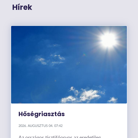
Hírek
Hőségriasztás
2026. AUGUSZTUS 04. 07:42
Az országos tisztifőorvos az eredetileg