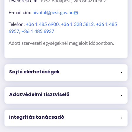
Levelezési cím:
1052 Budapest, Városház utca 7.
E-mail cím:
hivatal@pest.gov.hu
Telefon:
+36 1 485 6900, +36 1 328 5812, +36 1 485
6957, +36 1 485 6937
Adott szervezeti egységeknél megjelölt időpontban.
Sajtó elérhetőségek
Adatvédelmi tisztviselő
Integritás tanácsadó