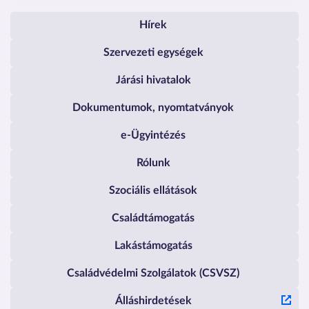
Pest Vármegyei Kormányhivata
Hírek
Szervezeti egységek
Járási hivatalok
Dokumentumok, nyomtatványok
e-Ügyintézés
Rólunk
Szociális ellátások
Családtámogatás
Lakástámogatás
Családvédelmi Szolgálatok (CSVSZ)
Álláshirdetések