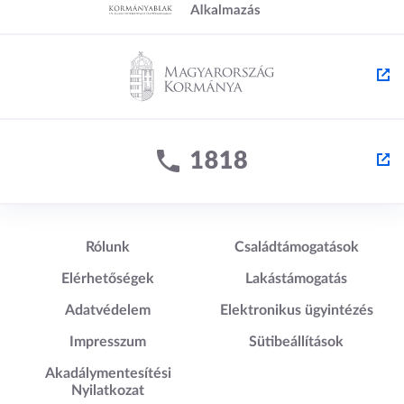
Lábléc1
Lábléc2
Rólunk
Családtámogatások
Elérhetőségek
Lakástámogatás
Adatvédelem
Elektronikus ügyintézés
Impresszum
Sütibeállítások
Akadálymentesítési
Nyilatkozat