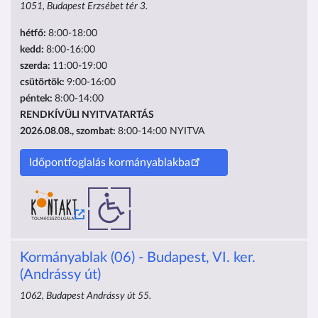
1051, Budapest Erzsébet tér 3.
hétfő:
8:00-18:00
kedd:
8:00-16:00
szerda:
11:00-19:00
csütörtök:
9:00-16:00
péntek:
8:00-14:00
RENDKÍVÜLI NYITVATARTÁS
2026.08.08., szombat:
8:00-14:00
NYITVA
Időpontfoglalás kormányablakba
Kormányablak (06) - Budapest, VI. ker.
(Andrássy út)
1062, Budapest Andrássy út 55.