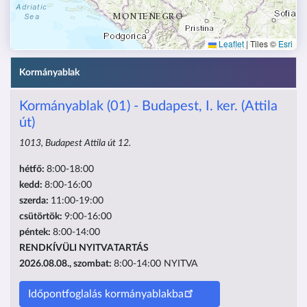
Leaflet
|
Tiles ©
Esri
Kormányablak
Kormányablak (01) - Budapest, I. ker. (Attila
út)
1013, Budapest Attila út 12.
hétfő:
8:00-18:00
kedd:
8:00-16:00
szerda:
11:00-19:00
csütörtök:
9:00-16:00
péntek:
8:00-14:00
RENDKÍVÜLI NYITVATARTÁS
2026.08.08., szombat:
8:00-14:00
NYITVA
Időpontfoglalás kormányablakba