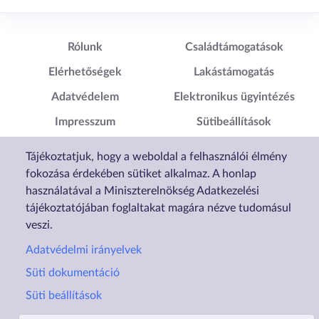
Lábléc1
Lábléc2
Rólunk
Családtámogatások
Elérhetőségek
Lakástámogatás
Adatvédelem
Elektronikus ügyintézés
Impresszum
Sütibeállítások
Akadálymentesítési
Tájékoztatjuk, hogy a weboldal a felhasználói élmény
Nyilatkozat
fokozása érdekében sütiket alkalmaz. A honlap
használatával a Miniszterelnökség Adatkezelési
tájékoztatójában foglaltakat magára nézve tudomásul
veszi.
Adatvédelmi irányelvek
Süti dokumentáció
Süti beállítások