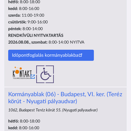
hétfő:
8:00-18:00
kedd:
8:00-16:00
szerda:
11:00-19:00
csütörtök:
9:00-16:00
péntek:
8:00-14:00
RENDKÍVÜLI NYITVATARTÁS
2026.08.08., szombat:
8:00-14:00
NYITVA
Időpontfoglalás kormányablakba
Kormányablak (06) - Budapest, VI. ker. (Teréz
körút - Nyugati pályaudvar)
1062, Budapest Teréz körút 55. (Nyugati pályaudvar)
hétfő:
8:00-18:00
kedd:
8:00-16:00