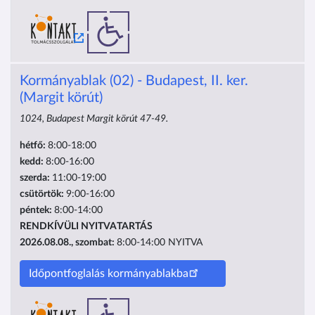
Kormányablak (02) - Budapest, II. ker.
(Margit körút)
1024, Budapest Margit körút 47-49.
hétfő:
8:00-18:00
kedd:
8:00-16:00
szerda:
11:00-19:00
csütörtök:
9:00-16:00
péntek:
8:00-14:00
RENDKÍVÜLI NYITVATARTÁS
2026.08.08., szombat:
8:00-14:00
NYITVA
Időpontfoglalás kormányablakba