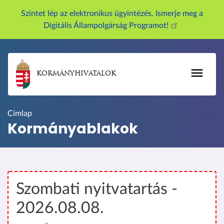
U
Szintet lép az elektronikus ügyintézés. Ismerje meg a
g
Digitális Állampolgárság Programot!
r
á
s
a
KORMÁNYHIVATALOK
t
a
r
Címlap
t
Kormányablakok
a
l
o
m
r
Szombati nyitvatartás -
a
2026.08.08.