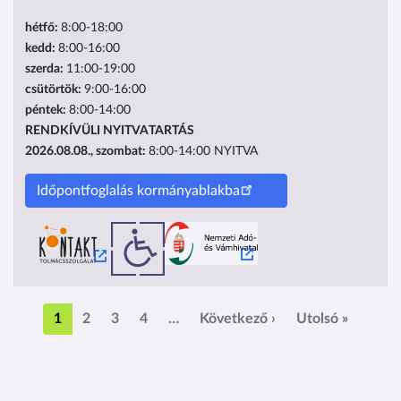
hétfő:
8:00-18:00
kedd:
8:00-16:00
szerda:
11:00-19:00
csütörtök:
9:00-16:00
péntek:
8:00-14:00
RENDKÍVÜLI NYITVATARTÁS
2026.08.08., szombat:
8:00-14:00
NYITVA
Időpontfoglalás kormányablakba
Oldalszámozás
Következő oldal
Utolsó o
1
2
3
4
…
Következő ›
Utolsó »