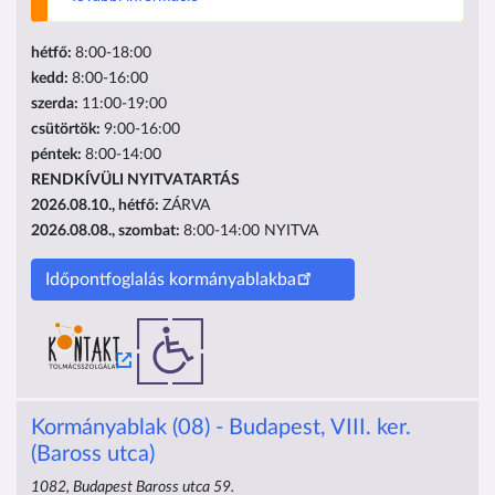
hétfő:
8:00-18:00
kedd:
8:00-16:00
szerda:
11:00-19:00
csütörtök:
9:00-16:00
péntek:
8:00-14:00
RENDKÍVÜLI NYITVATARTÁS
2026.08.10., hétfő:
ZÁRVA
2026.08.08., szombat:
8:00-14:00
NYITVA
Időpontfoglalás kormányablakba
Kormányablak (08) - Budapest, VIII. ker.
(Baross utca)
1082, Budapest Baross utca 59.