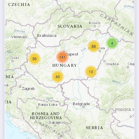
4
88
141
36
13
40