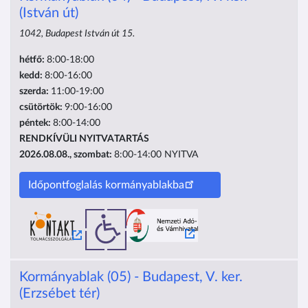
(István út)
1042, Budapest István út 15.
hétfő:
8:00-18:00
kedd:
8:00-16:00
szerda:
11:00-19:00
csütörtök:
9:00-16:00
péntek:
8:00-14:00
RENDKÍVÜLI NYITVATARTÁS
2026.08.08., szombat:
8:00-14:00
NYITVA
Időpontfoglalás kormányablakba
Kormányablak (05) - Budapest, V. ker.
(Erzsébet tér)