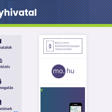
hivatal
Kormányhivatal
ivatalok
ntézés
mogatás
detések