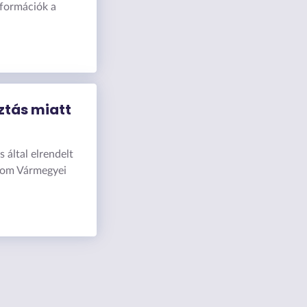
nformációk a
ztás miatt
 által elrendelt
gom Vármegyei