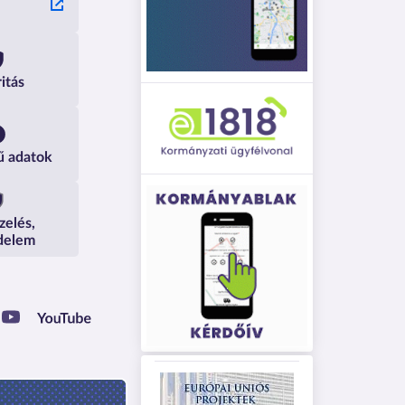
ritás
ű adatok
zelés,
delem