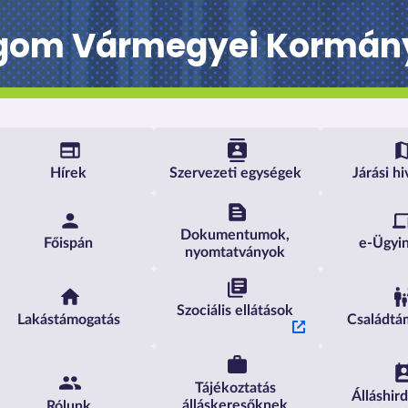
gom Vármegyei Kormány
Komárom-Esztergom Vármegyei 
Hírek
Szervezeti egységek
Járási h
Dokumentumok,
Főispán
e-Ügyi
nyomtatványok
Szociális ellátások
Lakástámogatás
Családtá
Tájékoztatás
Álláshir
álláskeresőknek
Rólunk