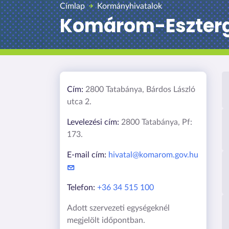
Címlap
Kormányhivatalok
Komárom-Eszter
Cím:
2800 Tatabánya, Bárdos László
utca 2.
Levelezési cím:
2800 Tatabánya, Pf:
173.
E-mail cím:
hivatal@komarom.gov.hu
Telefon:
+36 34 515 100
Adott szervezeti egységeknél
megjelölt időpontban.