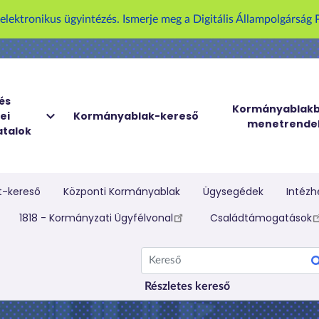
z elektronikus ügyintézés. Ismerje meg a Digitális Állampolgársá
és
Kormányablakb
ei
Kormányablak-kereső
menetrende
talok
t-kereső
Központi Kormányablak
Ügysegédek
Intézh
elletti menü
1818 - Kormányzati Ügyfélvonal
Családtámogatások
Kereső
Részletes kereső