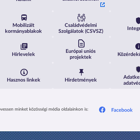
Mobilizált
Családvédelmi
Integ
kormányablakok
Szolgálatok (CSVSZ)
Európai uniós
Hírlevelek
Közérdek
projektek
Adatke
Hasznos linkek
Hirdetmények
adatvé
vessen minket közösségi média oldalainkon is: