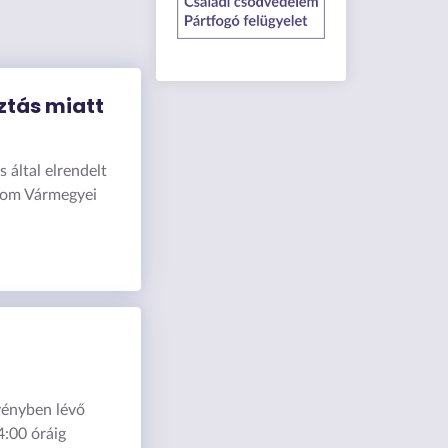
ztás miatt
 által elrendelt
gom Vármegyei
rvényben lévő
4:00 óráig