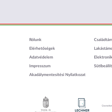
Lábléc1
Láblé
Rólunk
Családtá
Elérhetőségek
Lakástám
Adatvédelem
Elektroni
Impresszum
Sütibeállí
Akadálymentesítési Nyilatkozat
Üzemelteti