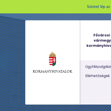
Szintet lép a
Fővárosi 
vármegy
kormányhiva
Ügyfélszolgála
KORMÁNYHIVATALOK
Kereső m
Elérhetőségek