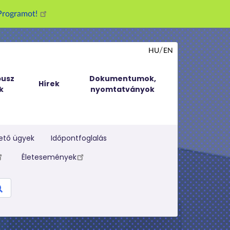
g Programot!
HU
EN
usz
Dokumentumok,
Hírek
k
nyomtatványok
ető ügyek
Időpontfoglalás
Életesemények