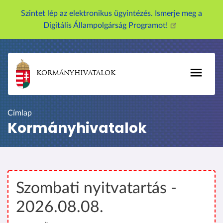
U
Szintet lép az elektronikus ügyintézés. Ismerje meg a
g
Digitális Állampolgárság Programot!
r
á
s
a
KORMÁNYHIVATALOK
t
a
r
Címlap
t
Kormányhivatalok
a
l
o
m
r
Szombati nyitvatartás -
a
2026.08.08.