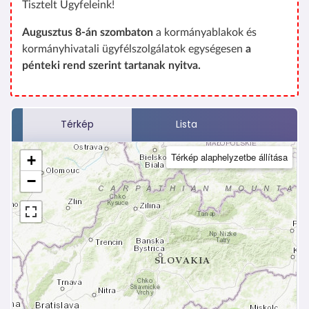
Tisztelt Ügyfeleink!
Augusztus 8-án szombaton
a kormányablakok és
kormányhivatali ügyfélszolgálatok egységesen
a
pénteki rend szerint tartanak nyitva.
Térkép
Lista
(
Térkép alaphelyzetbe állítása
+
a
−
k
t
í
v
f
ü