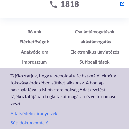
Lábléc1
Lábléc2
Rólunk
Családtámogatások
Elérhetőségek
Lakástámogatás
Adatvédelem
Elektronikus ügyintézés
Impresszum
Sütibeállítások
Akadálymentesítési
Tájékoztatjuk, hogy a weboldal a felhasználói élmény
Nyilatkozat
fokozása érdekében sütiket alkalmaz. A honlap
használatával a Miniszterelnökség Adatkezelési
tájékoztatójában foglaltakat magára nézve tudomásul
veszi.
Adatvédelmi irányelvek
Süti dokumentáció