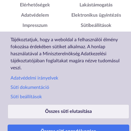
Elérhetőségek
Lakástámogatás
Adatvédelem
Elektronikus ügyintézés
Impresszum
Sütibeállítások
Akadálymentesítési
Tájékoztatjuk, hogy a weboldal a felhasználói élmény
Nyilatkozat
fokozása érdekében sütiket alkalmaz. A honlap
használatával a Miniszterelnökség Adatkezelési
tájékoztatójában foglaltakat magára nézve tudomásul
veszi.
Adatvédelmi irányelvek
Süti dokumentáció
Süti beállítások
Összes süti elutasítása
Üzemelteti a Lechner Nonprofit Kft. a Vidék- és Településfejlesztési Minisztérium megbízásából.