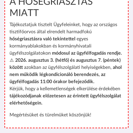
A HŐSÉGRIASZTÁS
MIATT
Tájékoztatjuk tisztelt Ügyfeleinket, hogy az országos
tisztifőorvos által elrendelt harmadfokú
hőségriasztásra való tekintettel
egyes
kormányablakokban és kormányhivatali
ügyfélszolgálatokon
módosul az ügyfélfogadás rendje.
⚠️
2026. augusztus 3. (hétfő) és augusztus 7. (péntek)
között
azokban az ügyfélszolgálati helyiségekben,
ahol
nem működik légkondicionáló berendezés, az
ügyfélfogadás 11:00 órakor befejeződik.
Kérjük, hogy a kellemetlenségek elkerülése érdekében
tájékozódjanak előzetesen az érintett ügyfélszolgálat
elérhetőségein.
Megértésüket és türelmüket köszönjük!