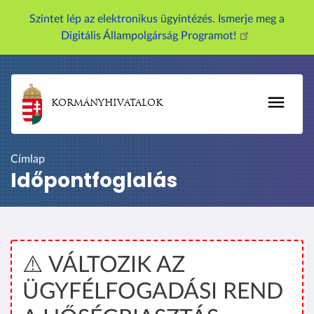
U
Szintet lép az elektronikus ügyintézés. Ismerje meg a
g
Digitális Állampolgárság Programot!
r
á
s
a
KORMÁNYHIVATALOK
t
a
r
Címlap
t
Időpontfoglalás
a
l
o
m
r
⚠️ VÁLTOZIK AZ
a
ÜGYFÉLFOGADÁSI REND