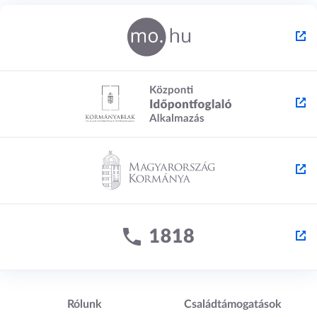
Lábléc1
Lábléc2
Rólunk
Családtámogatások