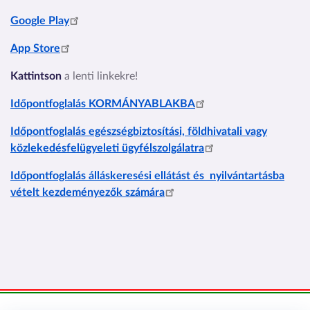
Google Play
App Store
Kattintson
a lenti linkekre!
Időpontfoglalás KORMÁNYABLAKBA
Időpontfoglalás egészségbiztosítási, földhivatali vagy
közlekedésfelügyeleti ügyfélszolgálatra
Időpontfoglalás
álláskeresési ellátást és nyilvántartásba
vételt kezdeményezők számára