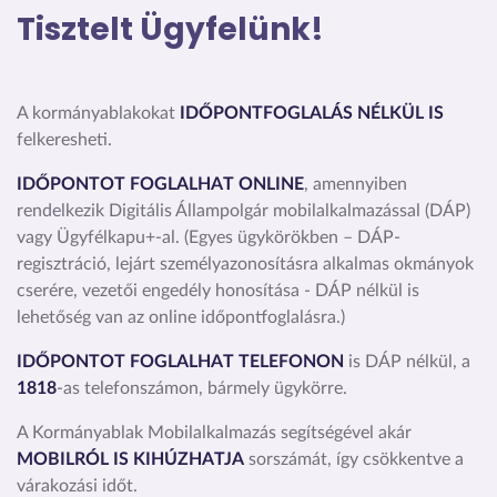
Tisztelt Ügyfelünk!
A kormányablakokat
IDŐPONTFOGLALÁS NÉLKÜL IS
felkeresheti.
IDŐPONTOT FOGLALHAT ONLINE
, amennyiben
rendelkezik
Digitális Állampolgár mobilalkalmazással (DÁP)
vagy Ügyfélkapu+-al
. (Egyes ügykörökben – DÁP-
regisztráció, lejárt személyazonosításra alkalmas okmányok
cserére, vezetői engedély honosítása - DÁP nélkül is
lehetőség van az online időpontfoglalásra.)
IDŐPONTOT FOGLALHAT TELEFONON
is DÁP nélkül, a
1818
-as telefonszámon, bármely ügykörre.
A Kormányablak Mobilalkalmazás segítségével akár
MOBILRÓL IS KIHÚZHATJA
sorszámát, így csökkentve a
várakozási időt.