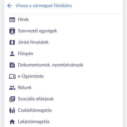
Heves Vármegyei Kormányhivatal
Vissza a vármegyei főoldalra
Hírek
Szervezeti egységek
Járási hivatalok
Főispán
Dokumentumok, nyomtatványok
e-Ügyintézés
Rólunk
Szociális ellátások
Családtámogatás
Lakástámogatás