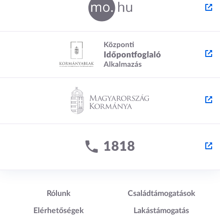
Lábléc1
Lábléc2
Rólunk
Családtámogatások
Elérhetőségek
Lakástámogatás