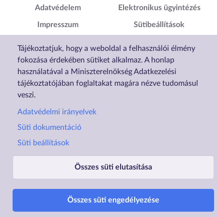
Adatvédelem
Elektronikus ügyintézés
Impresszum
Sütibeállítások
Akadálymentesítési
Tájékoztatjuk, hogy a weboldal a felhasználói élmény
Nyilatkozat
fokozása érdekében sütiket alkalmaz. A honlap
használatával a Miniszterelnökség Adatkezelési
tájékoztatójában foglaltakat magára nézve tudomásul
veszi.
Adatvédelmi irányelvek
Süti dokumentáció
Süti beállítások
Összes süti elutasítása
Üzemelteti a Lechner Nonprofit Kft. a Vidék- és Településfejlesztési Minisztérium megbízásából.
Összes süti engedélyezése