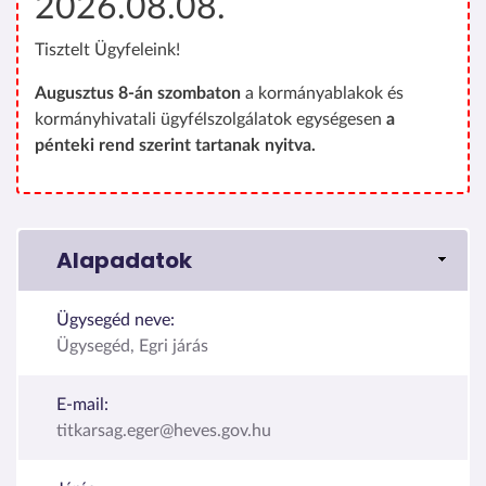
2026.08.08.
Tisztelt Ügyfeleink!
Augusztus 8-án szombaton
a kormányablakok és
kormányhivatali ügyfélszolgálatok egységesen
a
pénteki rend szerint tartanak nyitva.
Alapadatok
Ügysegéd neve:
Ügysegéd, Egri járás
E-mail:
titkarsag.eger@heves.gov.hu