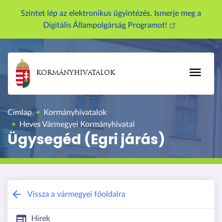
U
Szintet lép az elektronikus ügyintézés. Ismerje meg a
g
Digitális Állampolgárság Programot!
r
á
s
a
KORMÁNYHIVATALOK
t
a
r
Címlap
Kormányhivatalok
t
Heves Vármegyei Kormányhivatal
a
Ügysegéd (Egri járás)
l
o
m
r
a
Heves Vármegyei Kormányhivatal
Vissza a vármegyei főoldalra
Hírek