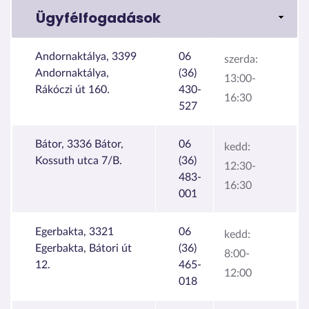
Ügyfélfogadások
Andornaktálya, 3399
06
szerda:
Andornaktálya,
(36)
13:00-
Rákóczi út 160.
430-
16:30
527
Bátor, 3336 Bátor,
06
kedd:
Kossuth utca 7/B.
(36)
12:30-
483-
16:30
001
Egerbakta, 3321
06
kedd:
Egerbakta, Bátori út
(36)
8:00-
12.
465-
12:00
018