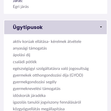
Járás:
Egri járás
Ügytípusok
aktív korúak ellátása- kérelmek átvétele
anyasági támogatás
ápolási díj
családi pótlék
egészségügyi szolgáltatásra való jogosultság
gyermekek otthongondozási díja (GYOD)
gyermekgondozási segély
gyermeknevelési támogatás
időskorúk járadéka
igazolás tanulói jogviszony fennálásáról
közgyógyellátás megállapítása