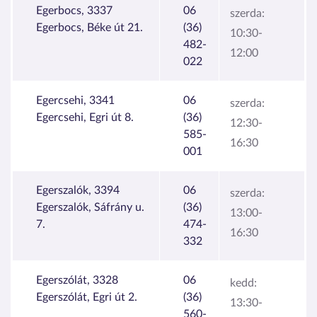
Egerbocs, 3337
06
szerda:
Egerbocs, Béke út 21.
(36)
10:30-
482-
12:00
022
Egercsehi, 3341
06
szerda:
Egercsehi, Egri út 8.
(36)
12:30-
585-
16:30
001
Egerszalók, 3394
06
szerda:
Egerszalók, Sáfrány u.
(36)
13:00-
7.
474-
16:30
332
Egerszólát, 3328
06
kedd:
Egerszólát, Egri út 2.
(36)
13:30-
560-