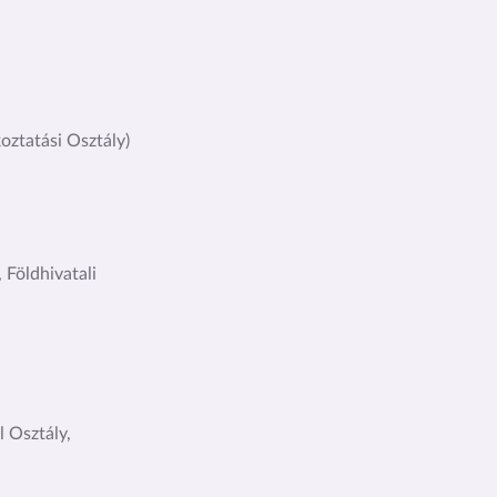
koztatási Osztály)
 Földhivatali
l Osztály,