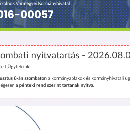
Szolnok Vármegyei Kormányhivatal
016-00057
ombati nyitvatartás - 2026.08.
telt Ügyfeleink!
usztus 8-án szombaton
a kormányablakok és kormányhivatali üg
ségesen
a pénteki rend szerint tartanak nyitva.