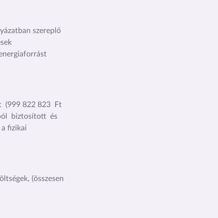
lyázatban szereplő
ések
energiaforrást
Ft (999 822 823 Ft
l biztosított és
a fizikai
öltségek, (összesen