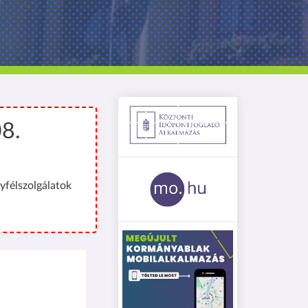
08.
yfélszolgálatok