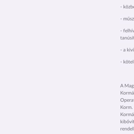
- közb
- műsz
- felh
tanúsít
- a ki
- köte
A Magy
Kormán
Operat
Korm. 
Kormán
kibőví
rendel