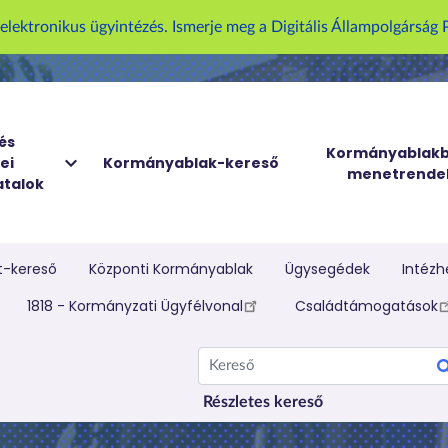
U
z elektronikus ügyintézés. Ismerje meg a Digitális Állampolgársá
g
r
á
s
a
és
Kormányablakb
ei
Kormányablak-kereső
t
menetrende
talok
a
r
t
a
t-kereső
Központi Kormányablak
Ügysegédek
Intézh
l
elletti menü
1818 - Kormányzati Ügyfélvonal
Családtámogatások
o
m
Kereső
r
a
Részletes kereső