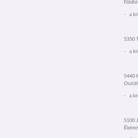
Földhi
- a ki
5350 T
- a ki
5440 K
Osztál
- a ki
5100 J
Élelmi