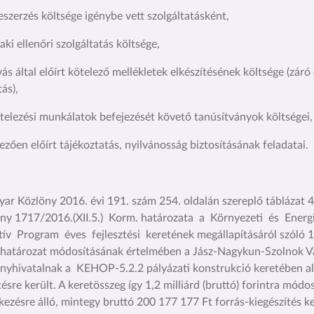
eszerzés költsége igénybe vett szolgáltatásként,
aki ellenőri szolgáltatás költsége,
ívás által előírt kötelező mellékletek elkészítésének költsége (záró
ás),
vitelezési munkálatok befejezését követő tanúsítványok költségei,
lezően előírt tájékoztatás, nyilvánosság biztosításának feladatai.
ar Közlöny 2016. évi 191. szám 254. oldalán szereplő táblázat 4
y 1717/2016.(XII.5.) Korm. határozata a Környezeti és Energ
ív Program éves fejlesztési keretének megállapításáról szóló 10
határozat módosításának értelmében a Jász-Nagykun-Szolnok 
yhivatalnak a KEHOP-5.2.2 pályázati konstrukció keretében all
tésre került. A keretösszeg így 1,2 milliárd (bruttó) forintra módos
kezésre álló, mintegy bruttó 200 177 177 Ft forrás-kiegészítés