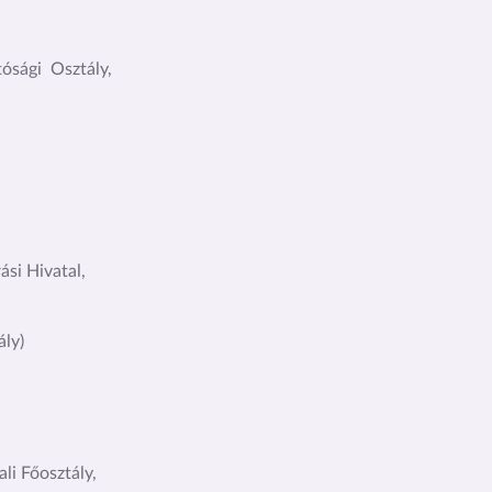
tósági Osztály,
ási Hivatal,
ály)
li Főosztály,