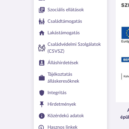
Szociális ellátások
Családtámogatás
Lakástámogatás
Családvédelmi Szolgálatok
(CSVSZ)
Álláshirdetések
Tájékoztatás
álláskeresőknek
Integritás
Hirdetmények
Közérdekű adatok
épül
Hasznos linkek