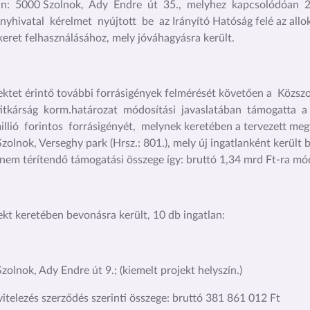
lan: 5000 Szolnok, Ady Endre út 35., melyhez kapcsolódóan 
yhivatal kérelmet nyújtott be az Irányító Hatóság felé az allok
keret felhasználásához, mely jóváhagyásra került.
ektet érintő további forrásigények felmérését követően a Közszo
itkárság korm.határozat módosítási javaslatában támogatta 
llió forintos forrásigényét, melynek keretében a tervezett megv
zolnok, Verseghy park (Hrsz.: 801.), mely új ingatlanként került 
 nem térítendő támogatási összege így: bruttó 1,34 mrd Ft-ra mó
ekt keretében bevonásra került, 10 db ingatlan:
zolnok, Ady Endre út 9.; (kiemelt projekt helyszín.)
vitelezés szerződés szerinti összege: bruttó 381 861 012 Ft