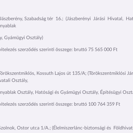
ászberény, Szabadság tér 16.; (Jászberényi Járási Hivatal, Ha
nyablak
y, Gyámügyi Osztály)
vitelezés szerződés szerinti összege: bruttó 75 565 000 Ft
örökszentmiklós, Kossuth Lajos út 135/A; (Törökszentmiklósi Jár
vatali Osztály,
yablak Osztály, Hatósági és Gyámügyi Osztály, Építésügyi Oszt
vitelezés szerződés szerinti összege: bruttó 100 764 359 Ft
zolnok, Ostor utca 1/A.; (Élelmiszerlánc-biztonsági és Földhivata