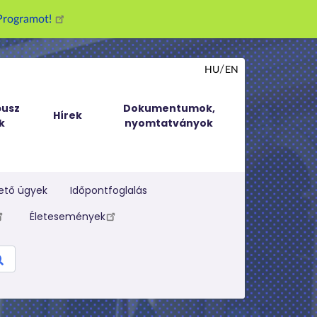
g Programot!
HU
EN
usz
Dokumentumok,
Hírek
k
nyomtatványok
ető ügyek
Időpontfoglalás
Életesemények