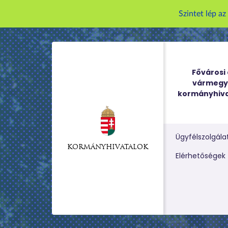
Szintet lép a
Fővárosi 
vármegy
kormányhiva
Ügyfélszolgála
KORMÁNYHIVATALOK
Kereső m
Elérhetőségek