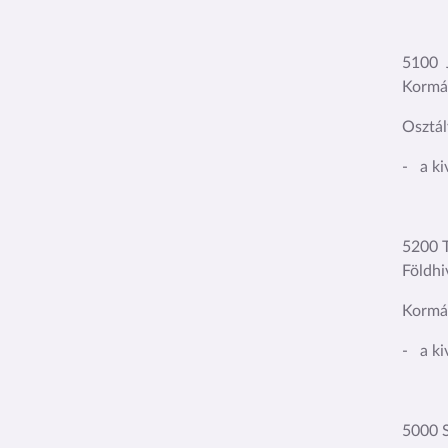
5100 J
Kormá
Osztál
- a ki
5200 T
Földhi
Kormán
- a ki
5000 S