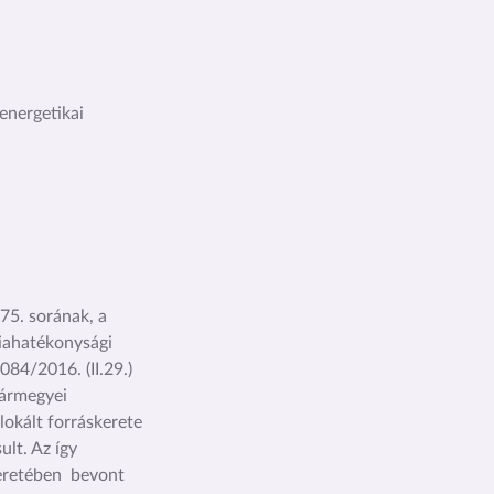
 energetikai
75. sorának, a
iahatékonysági
84/2016. (II.29.)
Vármegyei
okált forráskerete
ult. Az így
 keretében bevont