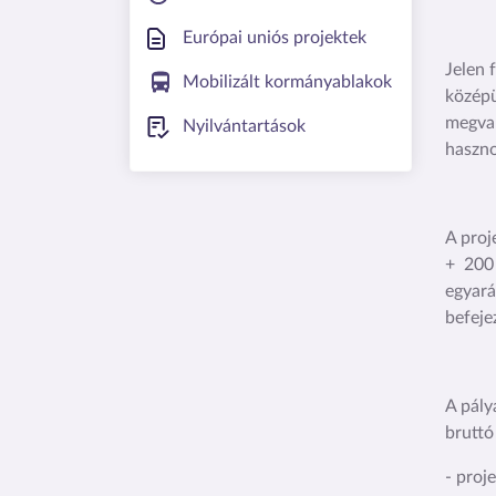
Európai uniós projektek
Jelen 
Mobilizált kormányablakok
középü
megval
Nyilvántartások
haszno
A proj
+ 200
egyará
befeje
A pály
bruttó
- proj