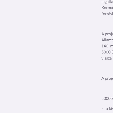
ingat
Kormán
forrás
A proj
Államt
140 mi
5000 S
vissza
A proj
5000 S
- a ki