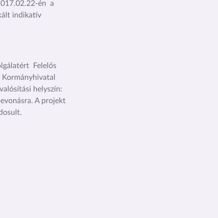
2017.02.22-én a
ált indikatív
lgálatért Felelős
a Kormányhivatal
alósítási helyszín:
bevonásra. A projekt
dosult.