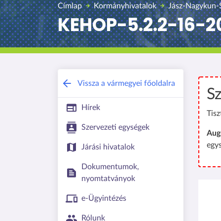
Címlap
Kormányhivatalok
Jász-Nagykun-
KEHOP-5.2.2-16-2
Vissza a vármegyei főoldalra
Sz
Hírek
Tisz
Szervezeti egységek
Aug
egy
Járási hivatalok
Dokumentumok,
nyomtatványok
Kép
e-Ügyintézés
Rólunk