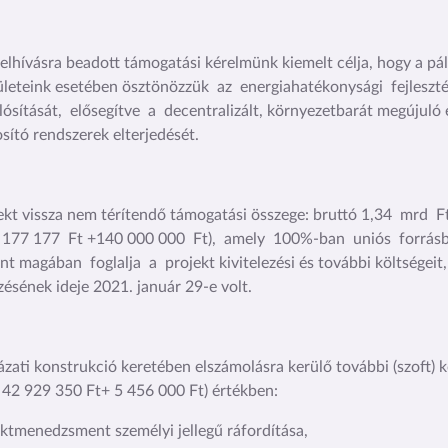
felhívásra beadott támogatási kérelmünk kiemelt célja, hogy a pá
leteink esetében ösztönözzük az energiahatékonysági fejleszt
ósítását, elősegítve a decentralizált, környezetbarát megújuló 
sító rendszerek elterjedését.
ekt vissza nem térítendő támogatási összege: bruttó 1,34 mrd 
 177 177 Ft +140 000 000 Ft), amely 100%-ban uniós forrásbó
nt magában foglalja a projekt kivitelezési és további költségeit, 
zésének ideje 2021. január 29-e volt.
ázati konstrukció keretében elszámolásra kerülő további (szoft) k
 42 929 350 Ft+ 5 456 000 Ft) értékben:
ektmenedzsment személyi jellegű ráfordítása,