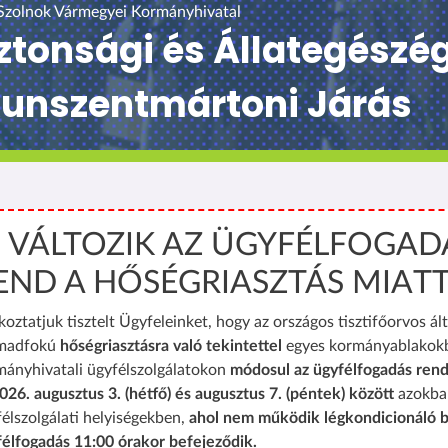
Szolnok Vármegyei Kormányhivatal
ztonsági és Állategészé
 Kunszentmártoni Járás
️ VÁLTOZIK AZ ÜGYFÉLFOGAD
END A HŐSÉGRIASZTÁS MIAT
koztatjuk tisztelt Ügyfeleinket, hogy az országos tisztifőorvos ált
madfokú
hőségriasztásra való tekintettel
egyes kormányablakok
mányhivatali ügyfélszolgálatokon
módosul az ügyfélfogadás rend
026. augusztus 3. (hétfő) és augusztus 7. (péntek) között
azokba
élszolgálati helyiségekben,
ahol nem működik légkondicionáló b
félfogadás 11:00 órakor befejeződik.