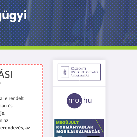
gügyi
ÁSI
T
al elrendelt
ban és
je.
n az
erendezés, az