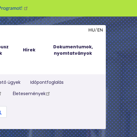
g Programot!
HU
EN
usz
Dokumentumok,
Hírek
k
nyomtatványok
ető ügyek
Időpontfoglalás
Életesemények