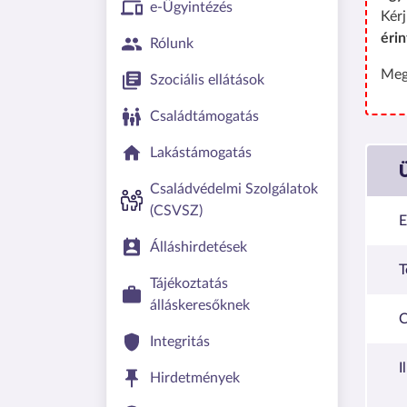
e-Ügyintézés
Kérj
érin
Rólunk
Meg
Szociális ellátások
Családtámogatás
Lakástámogatás
Családvédelmi Szolgálatok
(CSVSZ)
E
Álláshirdetések
T
Tájékoztatás
álláskeresőknek
C
Integritás
I
Hirdetmények