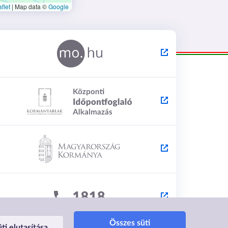
flet
|
Map data ©
Google
Összes süti
ti elutasítása