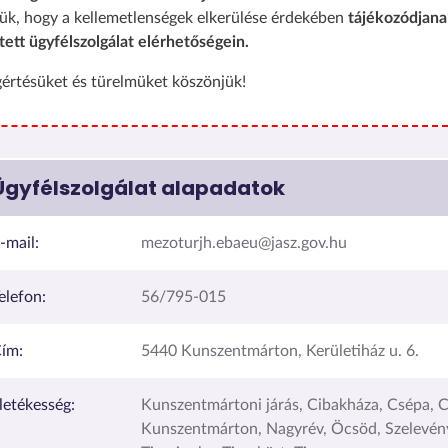
ük, hogy a kellemetlenségek elkerülése érdekében
tájékozódjana
tett ügyfélszolgálat elérhetőségein.
értésüket és türelmüket köszönjük!
Ügyfélszolgálat alapadatok
-mail:
mezoturjh.ebaeu@jasz.gov.hu
elefon:
56/795-015
ím:
5440 Kunszentmárton, Kerületiház u. 6.
lletékesség:
Kunszentmártoni járás, Cibakháza, Csépa, C
Kunszentmárton, Nagyrév, Öcsöd, Szelevény,