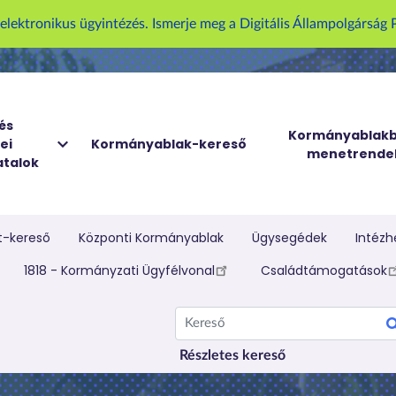
U
z elektronikus ügyintézés. Ismerje meg a Digitális Állampolgársá
g
r
á
s
a
és
Kormányablakb
ei
Kormányablak-kereső
t
menetrende
talok
a
r
t
a
t-kereső
Központi Kormányablak
Ügysegédek
Intézh
l
elletti menü
1818 - Kormányzati Ügyfélvonal
Családtámogatások
o
m
Kereső
r
a
Részletes kereső