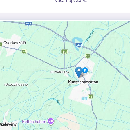
Vasárnap:
Zárva