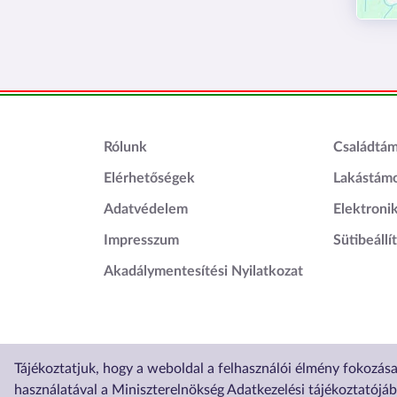
Lábléc1
Láblé
Rólunk
Családtá
Elérhetőségek
Lakástám
Adatvédelem
Elektroni
Impresszum
Sütibeállí
Akadálymentesítési Nyilatkozat
Tájékoztatjuk, hogy a weboldal a felhasználói élmény fokozás
Üzemelteti
használatával a Miniszterelnökség Adatkezelési tájékoztatójá