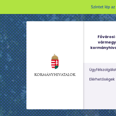
Szintet lép a
Fővárosi 
vármegy
kormányhiva
Ügyfélszolgála
KORMÁNYHIVATALOK
Kereső m
Elérhetőségek