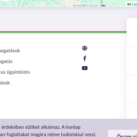
Lea
c2
mogatások
ogatás
kus ügyintézés
tások
a érdekében sütiket alkalmaz. A honlap
 a Lechner Nonprofit Kft. a Vidék- és Településfejlesztési Minisztérium megbízásából.
ban foglaltakat magára nézve tudomásul veszi.
Összes sü