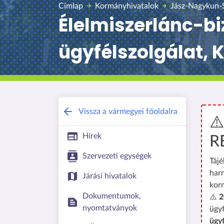
Címlap
Kormányhivatalok
Jász-Nagykun-
Élelmiszerlánc-bi
ügyfélszolgálat,
Vissza a vármegyei főoldalra
⚠
Hírek
R
Szervezeti egységek
Tájé
har
Járási hivatalok
kor
Dokumentumok,
⚠️
2
nyomtatványok
ügyf
ügy