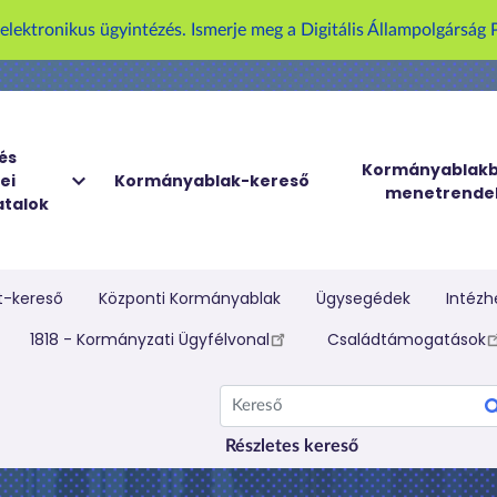
U
z elektronikus ügyintézés. Ismerje meg a Digitális Állampolgársá
g
r
á
s
a
és
Kormányablakb
ei
Kormányablak-kereső
t
menetrende
talok
a
r
t
a
t-kereső
Központi Kormányablak
Ügysegédek
Intézh
l
elletti menü
1818 - Kormányzati Ügyfélvonal
Családtámogatások
o
m
Kereső
r
a
Részletes kereső