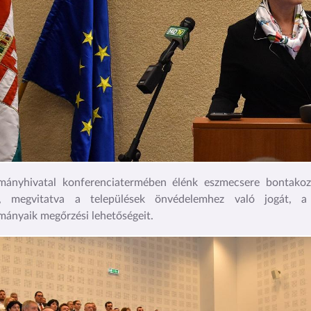
mányhivatal konferenciatermében élénk eszmecsere bontakozo
t, megvitatva a települések önvédelemhez való jogát, a
ányaik megőrzési lehetőségeit.