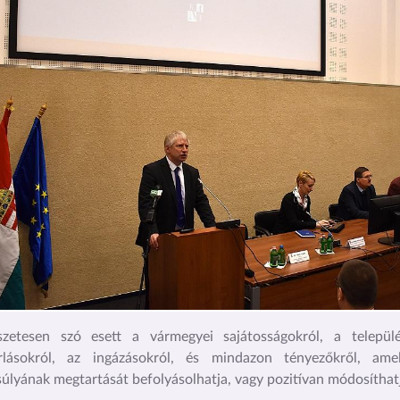
szetesen szó esett a vármegyei sajátosságokról, a települé
rlásokról, az ingázásokról, és mindazon tényezőkről, am
úlyának megtartását befolyásolhatja, vagy pozitívan módosíthat