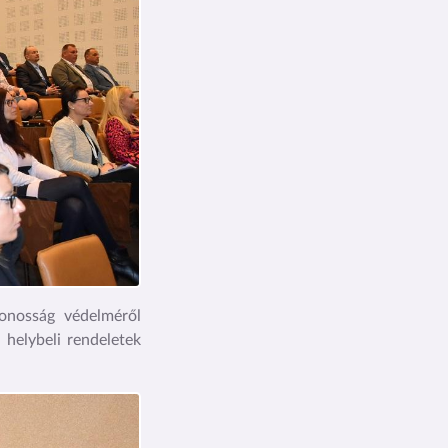
zonosság védelméről
 helybeli rendeletek