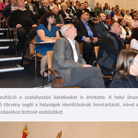
ultáció a szabályozási kérdéseket is érintette. A helyi öna
ő törvény segíti a helységek identitásának fenntartását, mivel a
otásához biztosít eszközöket.