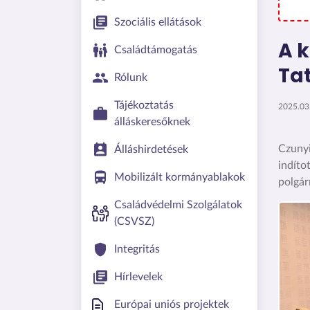
Szociális ellátások
A 
Családtámogatás
Ta
Rólunk
Tájékoztatás
2025.03.
álláskeresőknek
Czunyi
Álláshirdetések
indít
Mobilizált kormányablakok
polgár
Családvédelmi Szolgálatok
Kép
(CSVSZ)
Integritás
Hírlevelek
Európai uniós projektek