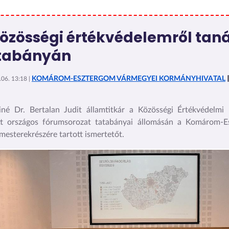
közösségi értékvédelemről tan
tabányán
KOMÁROM-ESZTERGOM VÁRMEGYEI KORMÁNYHIVATAL
06. 13:18 |
né Dr. Bertalan Judit államtitkár a Közösségi Értékvédelmi
ott országos fórumsorozat tatabányai állomásán a Komárom-E
mesterekrészére tartott ismertetőt.