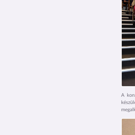
A konz
készül
megalk
Kép