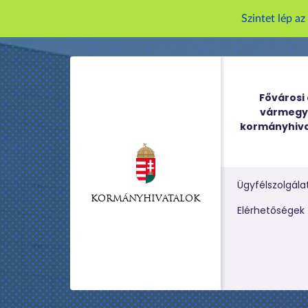
Szintet lép a
Fővárosi 
vármegy
kormányhiva
Ügyfélszolgála
KORMÁNYHIVATALOK
Kereső m
Elérhetőségek