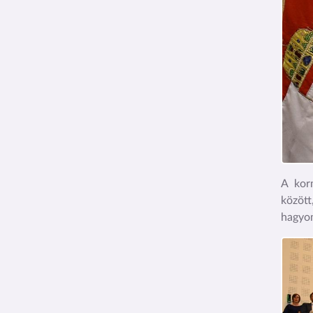
A kor
közöt
hagyom
Kép