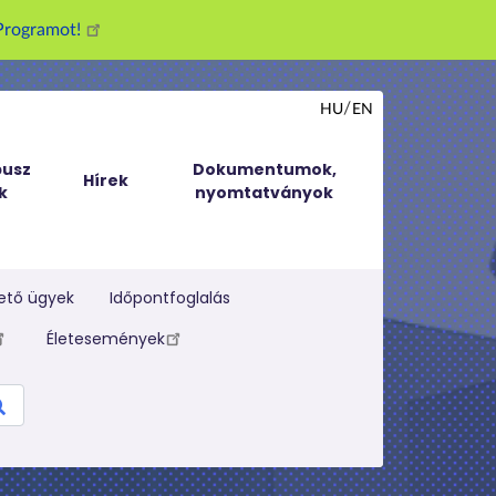
g Programot!
HU
EN
usz
Dokumentumok,
Hírek
k
nyomtatványok
ető ügyek
Időpontfoglalás
Életesemények