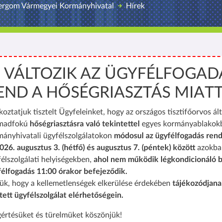
rgom Vármegyei Kormányhivatal
Hírek
️ VÁLTOZIK AZ ÜGYFÉLFOGAD
END A HŐSÉGRIASZTÁS MIAT
koztatjuk tisztelt Ügyfeleinket, hogy az országos tisztifőorvos ált
madfokú
hőségriasztásra való tekintettel
egyes kormányablakok
mányhivatali ügyfélszolgálatokon
módosul az ügyfélfogadás rend
026. augusztus 3. (hétfő) és augusztus 7. (péntek) között
azokba
élszolgálati helyiségekben,
ahol nem működik légkondicionáló b
félfogadás 11:00 órakor befejeződik.
ük, hogy a kellemetlenségek elkerülése érdekében
tájékozódjana
tett ügyfélszolgálat elérhetőségein.
értésüket és türelmüket köszönjük!