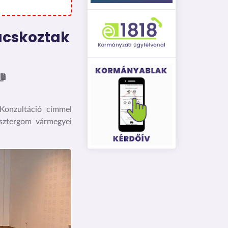
ácskoztak
 Konzultáció címmel
sztergom vármegyei