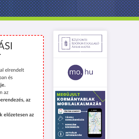
ÁSI
T
al elrendelt
ban és
je.
n az
erendezés, az
k előzetesen az