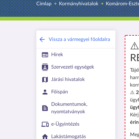
Címlap
Kormányhivatalok
Komárom-Eszte
Vissza a vármegyei főoldalra
⚠
Hírek
R
Szervezeti egységek
Tájé
har
Járási hivatalok
kor
Főispán
⚠️
2
ügyf
Dokumentumok,
ügy
nyomtatványok
Kérj
érin
e-Ügyintézés
Meg
Lakástámogatás