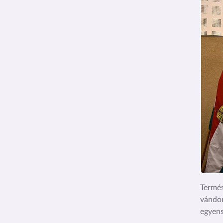
Termé
vándo
egyens