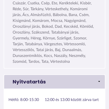
Császár, Csatka, Csép, Ete, Kerékteleki, Kisbér,
Réde, Súr, Tárkány, Vérteskethely, Komáromi
járás, Ács, Almásfüzitő, Bábolna, Bana, Csém,
Kisigmánd, Komárom, Mocsa, Nagyigmánd,
Oroszlányi járás, Bokod, Dad, Kecskéd, Kömlőd,
Oroszlány, Szákszend, Tatabányai járás,
Gyermely, Héreg, Környe, Szárliget, Szomor,
Tarján, Tatabánya, Várgesztes, Vértessomló,
Vértesszőlős, Tatai járás, Baj, Dunaalmás,
Dunaszentmiklós, Kocs, Naszály, Neszmély,
Szomód, Tardos, Tata, Vértestolna
Nyitvatartás
Hétfő:
8:00-15:30
12:00 és 13:00 között zárva tart