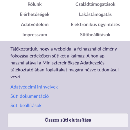
Lábléc1
Lábléc2
Rólunk
Családtámogatások
Elérhetőségek
Lakástámogatás
Adatvédelem
Elektronikus ügyintézés
Impresszum
Sütibeállítások
Akadálymentesítési
Tájékoztatjuk, hogy a weboldal a felhasználói élmény
Nyilatkozat
fokozása érdekében sütiket alkalmaz. A honlap
használatával a Miniszterelnökség Adatkezelési
tájékoztatójában foglaltakat magára nézve tudomásul
veszi.
Adatvédelmi irányelvek
Süti dokumentáció
Süti beállítások
Összes süti elutasítása