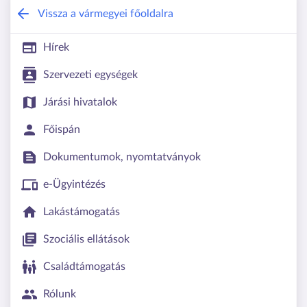
Komárom-Esztergom Vármegyei Kormá
Vissza a vármegyei főoldalra
Hírek
Szervezeti egységek
Járási hivatalok
Főispán
Dokumentumok, nyomtatványok
e-Ügyintézés
Lakástámogatás
Szociális ellátások
Családtámogatás
Rólunk