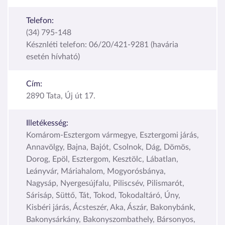
Telefon:
(34) 795-148
Késznléti telefon: 06/20/421-9281 (havária
esetén hívható)
Cím:
2890 Tata, Új út 17.
Illetékesség:
Komárom-Esztergom vármegye, Esztergomi járás,
Annavölgy, Bajna, Bajót, Csolnok, Dág, Dömös,
Dorog, Epöl, Esztergom, Kesztölc, Lábatlan,
Leányvár, Máriahalom, Mogyorósbánya,
Nagysáp, Nyergesújfalu, Piliscsév, Pilismarót,
Sárisáp, Süttő, Tát, Tokod, Tokodaltáró, Úny,
Kisbéri járás, Ácsteszér, Aka, Ászár, Bakonybánk,
Bakonysárkány, Bakonyszombathely, Bársonyos,