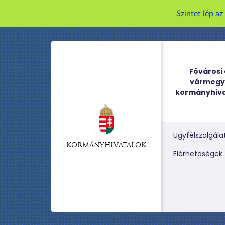
Szintet lép a
Fővárosi 
vármegy
kormányhiva
Ügyfélszolgála
KORMÁNYHIVATALOK
Kereső m
Elérhetőségek