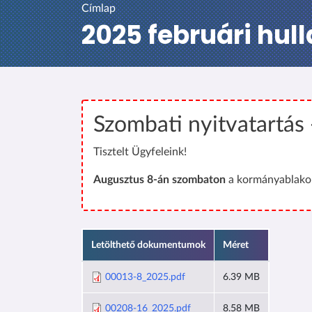
Címlap
2025 februári hu
Szombati nyitvatartás
Tisztelt Ügyfeleink!
Augusztus 8-án szombaton
a kormányablakok
Letölthető dokumentumok
Méret
00013-8_2025.pdf
6.39 MB
00208-16_2025.pdf
8.58 MB