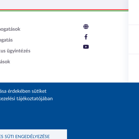
c2
mogatások
ogatás
kus ügyintézés
tások
zása érdekében sütiket
ezelési tájékoztatójában
 a Lechner Nonprofit Kft. a Vidék- és Településfejlesztési Minisztérium megbízásából.
S SÜTI ENGEDÉLYEZÉSE