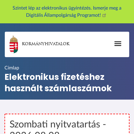
U
Szintet lép az elektronikus ügyintézés. Ismerje meg a
g
Digitális Állampolgárság Programot!
r
á
s
a
KORMÁNYHIVATALOK
t
a
r
Címlap
t
Elektronikus fizetéshez
a
használt számlaszámok
l
o
m
r
a
Szombati nyitvatartás -