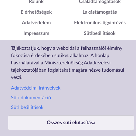
Lábléc1
Lábléc2
Rólunk
Családtámogatások
Elérhetőségek
Lakástámogatás
Adatvédelem
Elektronikus ügyintézés
Impresszum
Sütibeállítások
Akadálymentesítési
Tájékoztatjuk, hogy a weboldal a felhasználói élmény
Nyilatkozat
fokozása érdekében sütiket alkalmaz. A honlap
használatával a Miniszterelnökség Adatkezelési
tájékoztatójában foglaltakat magára nézve tudomásul
veszi.
Adatvédelmi irányelvek
Süti dokumentáció
Süti beállítások
Összes süti elutasítása