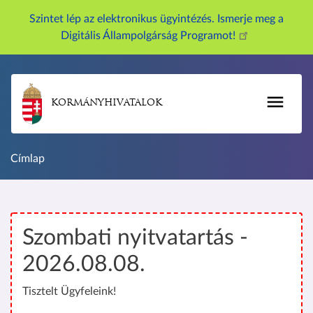
U
Szintet lép az elektronikus ügyintézés. Ismerje meg a
g
Digitális Állampolgárság Programot!
r
á
s
a
KORMÁNYHIVATALOK
t
a
r
Címlap
t
a
l
o
Szombati nyitvatartás -
m
r
2026.08.08.
a
Tisztelt Ügyfeleink!