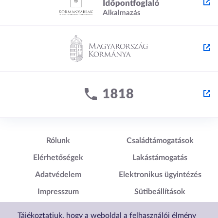
Lábléc1
Lábléc2
Rólunk
Családtámogatások
Elérhetőségek
Lakástámogatás
Adatvédelem
Elektronikus ügyintézés
Impresszum
Sütibeállítások
Akadálymentesítési
Tájékoztatjuk, hogy a weboldal a felhasználói élmény
Nyilatkozat