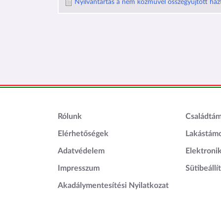
Nyilvántartás a nem közművel összegyűjtött házta
Lábléc1
Láblé
Rólunk
Családtá
Elérhetőségek
Lakástám
Adatvédelem
Elektroni
Impresszum
Sütibeállí
Akadálymentesítési Nyilatkozat