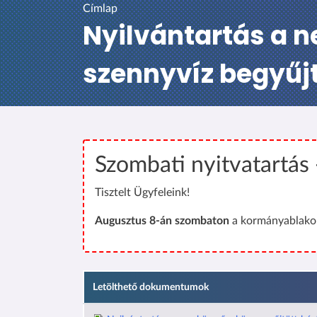
Címlap
Nyilvántartás a 
szennyvíz begyűjt
Szombati nyitvatartás
Tisztelt Ügyfeleink!
Augusztus 8-án szombaton
a kormányablakok
Letölthető dokumentumok