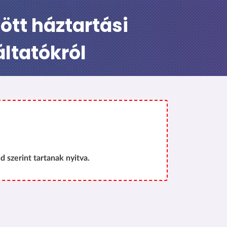
tt háztartási
ltatókról
d szerint tartanak nyitva.