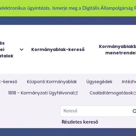
U
z elektronikus ügyintézés. Ismerje meg a Digitális Állampolgársá
g
r
á
s
a
és
Kormányablakb
ei
Kormányablak-kereső
t
menetrende
talok
a
r
t
a
t-kereső
Központi Kormányablak
Ügysegédek
Intézh
l
elletti menü
1818 - Kormányzati Ügyfélvonal
Családtámogatások
o
m
Kereső
r
a
Részletes kereső