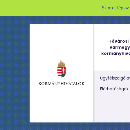
Szintet lép a
Fővárosi 
vármegy
kormányhiva
Ügyfélszolgála
KORMÁNYHIVATALOK
Kereső m
Elérhetőségek