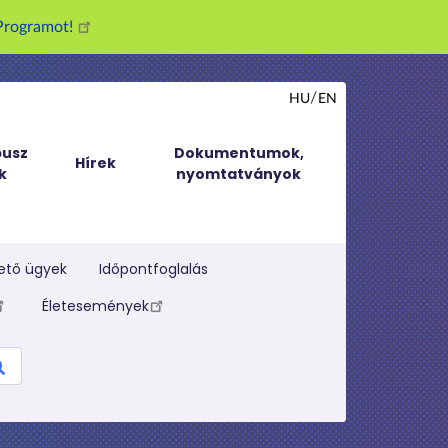
g Programot!
HU
EN
usz
Dokumentumok,
Hírek
k
nyomtatványok
ető ügyek
Időpontfoglalás
Életesemények