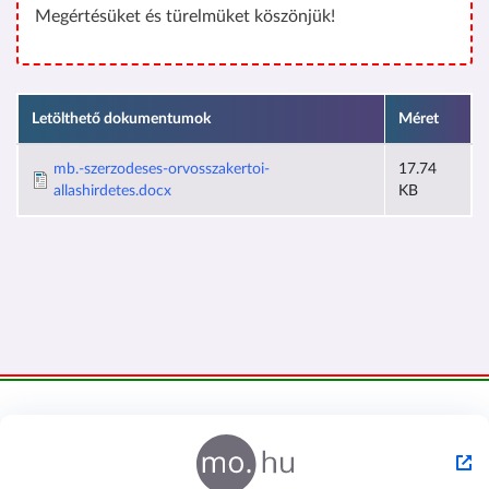
Megértésüket és türelmüket köszönjük!
Letölthető dokumentumok
Méret
mb.-szerzodeses-orvosszakertoi-
17.74
allashirdetes.docx
KB