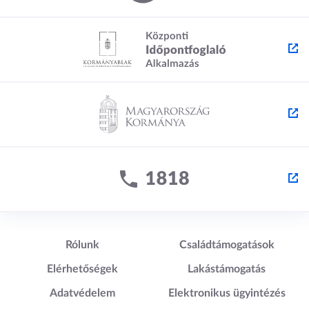
Lábléc1
Lábléc2
Rólunk
Családtámogatások
Elérhetőségek
Lakástámogatás
Adatvédelem
Elektronikus ügyintézés