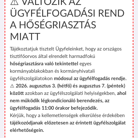
⚠️ VÁLTOZIK AZ
ÜGYFÉLFOGADÁSI REND
A HŐSÉGRIASZTÁS
MIATT
Tájékoztatjuk tisztelt Ügyfeleinket, hogy az országos
tisztifőorvos által elrendelt harmadfokú
hőségriasztásra való tekintettel
egyes
kormányablakokban és kormányhivatali
ügyfélszolgálatokon
módosul az ügyfélfogadás rendje.
⚠️
2026. augusztus 3. (hétfő) és augusztus 7. (péntek)
között
azokban az ügyfélszolgálati helyiségekben,
ahol
nem működik légkondicionáló berendezés, az
ügyfélfogadás 11:00 órakor befejeződik.
Kérjük, hogy a kellemetlenségek elkerülése érdekében
tájékozódjanak előzetesen az érintett ügyfélszolgálat
elérhetőségein.