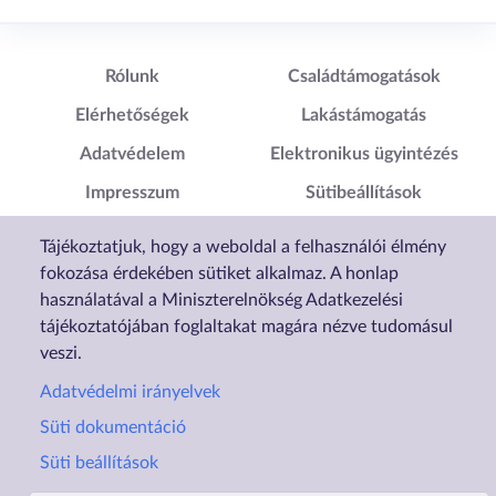
Lábléc1
Lábléc2
Rólunk
Családtámogatások
Elérhetőségek
Lakástámogatás
Adatvédelem
Elektronikus ügyintézés
Impresszum
Sütibeállítások
Akadálymentesítési
Tájékoztatjuk, hogy a weboldal a felhasználói élmény
Nyilatkozat
fokozása érdekében sütiket alkalmaz. A honlap
használatával a Miniszterelnökség Adatkezelési
tájékoztatójában foglaltakat magára nézve tudomásul
veszi.
Adatvédelmi irányelvek
Süti dokumentáció
Süti beállítások