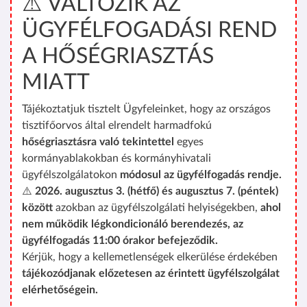
⚠️ VÁLTOZIK AZ
ÜGYFÉLFOGADÁSI REND
A HŐSÉGRIASZTÁS
MIATT
Tájékoztatjuk tisztelt Ügyfeleinket, hogy az országos
tisztifőorvos által elrendelt harmadfokú
hőségriasztásra való tekintettel
egyes
kormányablakokban és kormányhivatali
ügyfélszolgálatokon
módosul az ügyfélfogadás rendje.
⚠️
2026. augusztus 3. (hétfő) és augusztus 7. (péntek)
között
azokban az ügyfélszolgálati helyiségekben,
ahol
nem működik légkondicionáló berendezés, az
ügyfélfogadás 11:00 órakor befejeződik.
Kérjük, hogy a kellemetlenségek elkerülése érdekében
tájékozódjanak előzetesen az érintett ügyfélszolgálat
elérhetőségein.