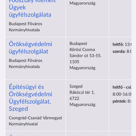
Főosztály Kiemelt
Magyarország
Ügyek
ügyfélszolgálata
Budapest Főváros
Kormányhivatala
Örökségvédelmi
Budapest
hétfő:
13:00
Kőrösi Csoma
ügyfélszolgálat
szerda:
8:00
Sándor út 53-55.
Budapest Főváros
1105
Kormányhivatala
Magyarország
Építésügyi és
Szeged
hétfő - csüt
Rákóczi tér 1.
Örökségvédelmi
8:00-16:00
6722
Ügyfélszolgálat,
péntek:
8:00
Magyarország
Szeged
Csongrád-Csanád Vármegyei
Kormányhivatal