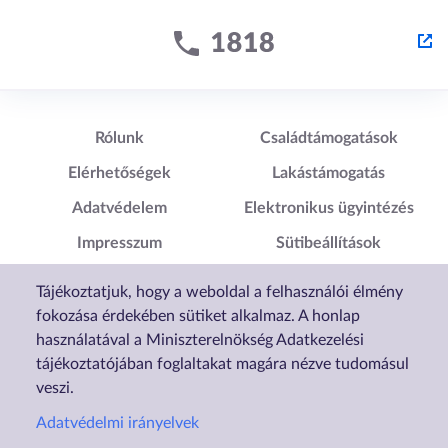
Lábléc1
Lábléc2
Rólunk
Családtámogatások
Elérhetőségek
Lakástámogatás
Adatvédelem
Elektronikus ügyintézés
Impresszum
Sütibeállítások
Akadálymentesítési
Tájékoztatjuk, hogy a weboldal a felhasználói élmény
Nyilatkozat
fokozása érdekében sütiket alkalmaz. A honlap
használatával a Miniszterelnökség Adatkezelési
tájékoztatójában foglaltakat magára nézve tudomásul
veszi.
Adatvédelmi irányelvek