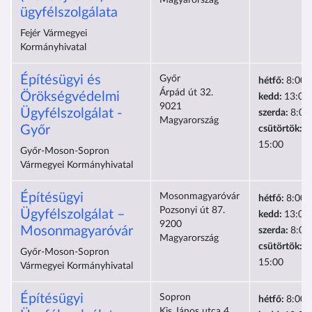
Magyarország
ügyfélszolgálata
Fejér Vármegyei
Kormányhivatal
Építésügyi és
Győr
hétfő:
8:00-
Árpád út 32.
Örökségvédelmi
kedd:
13:00
9021
Ügyfélszolgálat -
szerda:
8:00
Magyarország
Győr
csütörtök:
1
15:00
Győr-Moson-Sopron
Vármegyei Kormányhivatal
Építésügyi
Mosonmagyaróvár
hétfő:
8:00-
Pozsonyi út 87.
Ügyfélszolgálat –
kedd:
13:00
9200
Mosonmagyaróvár
szerda:
8:00
Magyarország
csütörtök:
1
Győr-Moson-Sopron
15:00
Vármegyei Kormányhivatal
Építésügyi
Sopron
hétfő:
8:00-
Kis János utca 4.