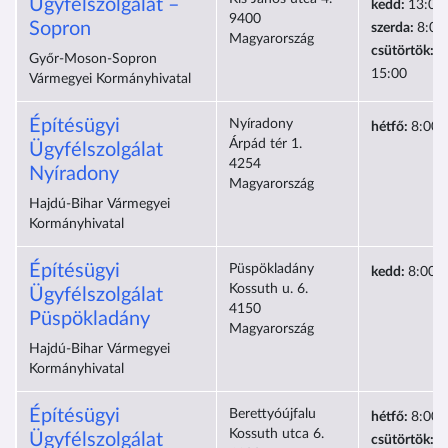
Ügyfélszolgálat –
kedd:
13:00
9400
Sopron
szerda:
8:00
Magyarország
csütörtök:
1
Győr-Moson-Sopron
15:00
Vármegyei Kormányhivatal
Építésügyi
Nyíradony
hétfő:
8:00-
Árpád tér 1.
Ügyfélszolgálat
4254
Nyíradony
Magyarország
Hajdú-Bihar Vármegyei
Kormányhivatal
Építésügyi
Püspökladány
kedd:
8:00-
Kossuth u. 6.
Ügyfélszolgálat
4150
Püspökladány
Magyarország
Hajdú-Bihar Vármegyei
Kormányhivatal
Építésügyi
Berettyóújfalu
hétfő:
8:00-
Kossuth utca 6.
Ügyfélszolgálat
csütörtök:
8