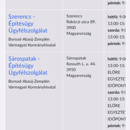
péntek:
9:00
Szerencs -
Szerencs
hétfő:
9:00-
Rákóczi utca 89.
Építésügy
13:00-15:30
3900
Ügyfélszolgálat
szerda:
9:00
Magyarország
13:00-15:30
Borsod-Abaúj-Zemplén
péntek:
9:00
Vármegyei Kormányhivatal
Sárospatak -
Sárospatak
hétfő:
9:00-
Kossuth L. u. 44.
Építésügy
13:00-15:30
3950
Ügyfélszolgálat
ELŐRE
Magyarország
EGYEZTETE
Borsod-Abaúj-Zemplén
IDŐPONTB
Vármegyei Kormányhivatal
szerda:
9:00
13:00-15:30
ELŐRE
EGYEZTETE
IDŐPONTB
péntek:
9:00