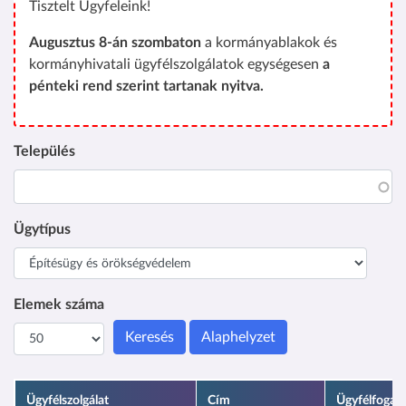
Tisztelt Ügyfeleink!
Augusztus 8-án szombaton
a kormányablakok és
kormányhivatali ügyfélszolgálatok egységesen
a
pénteki rend szerint tartanak nyitva.
Település
Ügytípus
Elemek száma
Keresés
Alaphelyzet
Ügyfélszolgálat
Cím
Ügyfélfogad