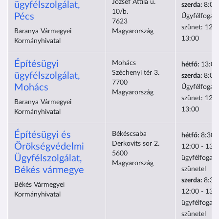
József Attila u.
ügyfélszolgálat,
szerda:
8:00
10/b.
Pécs
Ügyfélfogad
7623
szünet: 12:0
Baranya Vármegyei
Magyarország
13:00
Kormányhivatal
Építésügyi
Mohács
hétfő:
13:00
Széchenyi tér 3.
ügyfélszolgálat,
szerda:
8:00
7700
Mohács
Ügyfélfogad
Magyarország
szünet: 12:0
Baranya Vármegyei
13:00
Kormányhivatal
Építésügyi és
Békéscsaba
hétfő:
8:30-
Derkovits sor 2.
Örökségvédelmi
12:00 - 13:0
5600
Ügyfélszolgálat,
ügyfélfogad
Magyarország
Békés vármegye
szünetel
szerda:
8:30
Békés Vármegyei
12:00 - 13:0
Kormányhivatal
ügyfélfogad
szünetel