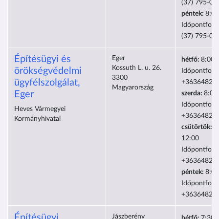
(37) 795-0
péntek:
8:00
Időpontfogl
(37) 795-0
Építésügyi és
Eger
hétfő:
8:00-
Kossuth L. u. 26.
örökségvédelmi
Időpontfogla
3300
ügyfélszolgálat,
+36364829
Magyarország
Eger
szerda:
8:00
Időpontfogla
Heves Vármegyei
+36364829
Kormányhivatal
csütörtök:
8
12:00
Időpontfogla
+36364829
péntek:
8:00
Időpontfogla
+36364829
Építésügyi
Jászberény
hétfő:
7:30-