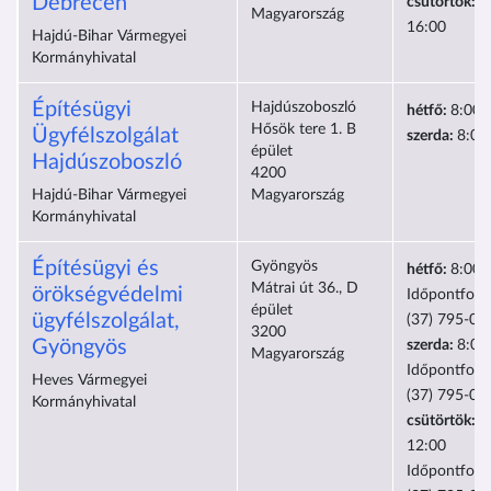
Debrecen
csütörtök:
1
Magyarország
16:00
Hajdú-Bihar Vármegyei
Kormányhivatal
Építésügyi
Hajdúszoboszló
hétfő:
8:00-
Hősök tere 1. B
Ügyfélszolgálat
szerda:
8:00
épület
Hajdúszoboszló
4200
Hajdú-Bihar Vármegyei
Magyarország
Kormányhivatal
Építésügyi és
Gyöngyös
hétfő:
8:00-
Mátrai út 36., D
örökségvédelmi
Időpontfogl
épület
ügyfélszolgálat,
(37) 795-0
3200
Gyöngyös
szerda:
8:00
Magyarország
Időpontfogl
Heves Vármegyei
(37) 795-0
Kormányhivatal
csütörtök:
8
12:00
Időpontfogl