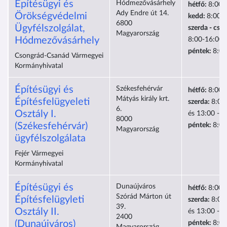
Építésügyi és
Hódmezővásárhely
hétfő:
8:00-
Ady Endre út 14.
Örökségvédelmi
kedd:
8:00-
6800
Ügyfélszolgálat,
szerda - csü
Magyarország
Hódmezővásárhely
8:00-16:00
péntek:
8:00
Csongrád-Csanád Vármegyei
Kormányhivatal
Építésügyi és
Székesfehérvár
hétfő:
8:00-
Mátyás király krt.
Építésfelügyeleti
szerda:
8:00
6.
Osztály I.
és 13:00 - 1
8000
(Székesfehérvár)
péntek:
8:00
Magyarország
ügyfélszolgálata
Fejér Vármegyei
Kormányhivatal
Építésügyi és
Dunaújváros
hétfő:
8:00-
Szórád Márton út
Építésfelügyleti
szerda:
8:00
39.
Osztály II.
és 13:00 - 1
2400
(Dunaújváros)
péntek:
8:00