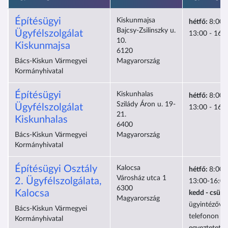
Építésügyi
Kiskunmajsa
hétfő:
8:00-
Bajcsy-Zsilinszky u.
Ügyfélszolgálat
13:00 - 16:
10.
Kiskunmajsa
6120
Bács-Kiskun Vármegyei
Magyarország
Kormányhivatal
Építésügyi
Kiskunhalas
hétfő:
8:00-
Szilády Áron u. 19-
Ügyfélszolgálat
13:00 - 16:
21.
Kiskunhalas
6400
Bács-Kiskun Vármegyei
Magyarország
Kormányhivatal
Építésügyi Osztály
Kalocsa
hétfő:
8:00-
Városház utca 1
2. Ügyfélszolgálata,
13:00-16:00
6300
Kalocsa
kedd - csütö
Magyarország
ügyintézővel
Bács-Kiskun Vármegyei
telefonon el
Kormányhivatal