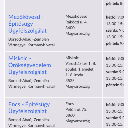
péntek:
8:30
Mezőkövesd -
Mezőkövesd
hétfő:
9:00-
Rákóczi u. 4.
Építésügy
13:00-15:30
3400
Ügyfélszolgálat
szerda:
9:00
Magyarország
13:00-15:30
Borsod-Abaúj-Zemplén
péntek:
9:00
Vármegyei Kormányhivatal
Miskolc -
Miskolc
hétfő:
9:00-
Városház tér 1. B.
Örökségvédelem
13:00-15:30
épület, 1 emelet
Ügyfélszolgálat
szerda:
9:00
116. iroda
13:00-15:30
Borsod-Abaúj-Zemplén
3525
péntek:
9:00
Vármegyei Kormányhivatal
Magyarország
Encs - Építésügy
Encs
hétfő:
9:00-
Petőfi út 75.
Ügyfélszolgálat
13:00-15:30
3860
szerda:
9:00
Borsod-Abaúj-Zemplén
Magyarország
13:00-15:30
Vármegyei Kormányhivatal