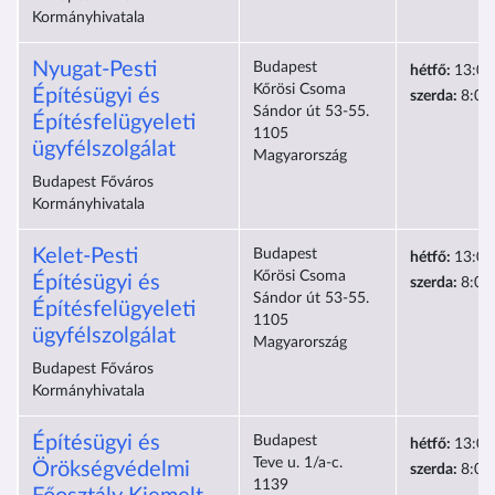
Kormányhivatala
Nyugat-Pesti
Budapest
hétfő:
13:00
Kőrösi Csoma
Építésügyi és
szerda:
8:00
Sándor út 53-55.
Építésfelügyeleti
1105
ügyfélszolgálat
Magyarország
Budapest Főváros
Kormányhivatala
Kelet-Pesti
Budapest
hétfő:
13:00
Kőrösi Csoma
Építésügyi és
szerda:
8:00
Sándor út 53-55.
Építésfelügyeleti
1105
ügyfélszolgálat
Magyarország
Budapest Főváros
Kormányhivatala
Építésügyi és
Budapest
hétfő:
13:00
Teve u. 1/a-c.
Örökségvédelmi
szerda:
8:00
1139