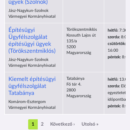
ügyek (Szolnok)
Jász-Nagykun-Szolnok
Vármegyei Kormányhivatal
Építésügyi
Törökszentmiklós
hétfő:
7:30-
Kossuth Lajos út
Ügyfélszolgálat
szerda:
8:00
135/a
építésügyi ügyek
csütörtök:
1
5200
(Törökszentmiklós)
16:00
Magyarország
péntek:
8:00
Jász-Nagykun-Szolnok
Vármegyei Kormányhivatal
Kiemelt építésügyi
Tatabánya
hétfő:
13:00
Fő tér 4.
ügyfélszolgálat
szerda:
Előre
2800
Tatabánya
egyeztetett
Magyarország
időpontban
Komárom-Esztergom
péntek:
8:00
Vármegyei Kormányhivatal
Oldalszámozás
Következő oldal
Utolsó oldal
1
2
Következő ›
Utolsó »