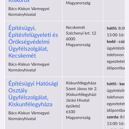
Kiskőrös
Magyarország
Bács-Kiskun Vármegyei
Kormányhivatal
Építésügyi,
Kecskemét
hétfő:
8:00-
Széchenyi krt. 12
Építésfelügyeleti és
13:00-16:00
6000
Örökségvédelmi
kedd - csütö
Magyarország
Ügyfélszolgálat,
ügyintézővel
Kecskemét
telefonon el
egyeztetett
Bács-Kiskun Vármegyei
időpontban
Kormányhivatal
Építésügyi Hatósági
Kiskunfélegyháza
hétfő - kedd
Szent János tér 2.
Osztály
ügyintézővel
(Kiskunfélegyházi
Ügyfélszolgálat,
telefonon el
Járási Hivatal
Kiskunfélegyháza
egyeztetett
épülete)
időpontban
6100
Bács-Kiskun Vármegyei
szerda:
8:00
Magyarország
Kormányhivatal
13:00-16:00