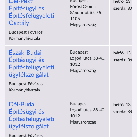
Dél-Pesti
Budapest
hétfő:
13:00
Kőrösi Csoma
Építésügyi és
szerda:
8:00
Sándor út 53-55.
Építésfelügyeleti
1105
Osztály
Magyarország
Budapest Főváros
Kormányhivatala
Észak-Budai
Budapest
hétfő:
13:00
Logodi utca 38-40.
Építésügyi és
szerda:
8:00
1012
Építésfelügyeleti
Magyarország
ügyfélszolgálat
Budapest Főváros
Kormányhivatala
Dél-Budai
Budapest
hétfő:
13:00
Logodi utca 38-40.
Építésügyi és
szerda:
8:00
1012
Építésfelügyeleti
Magyarország
ügyfélszolgálat
Budapest Főváros