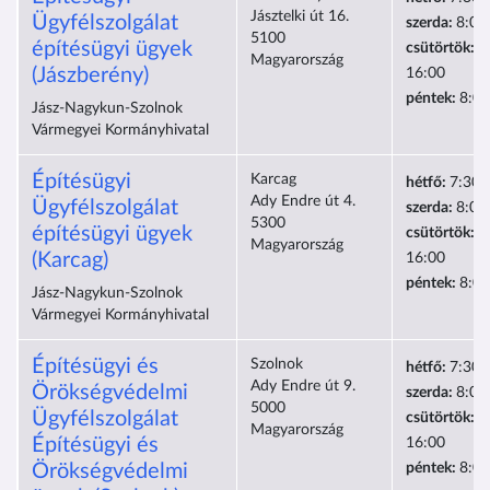
Jásztelki út 16.
Ügyfélszolgálat
szerda:
8:00
5100
építésügyi ügyek
csütörtök:
1
Magyarország
(Jászberény)
16:00
péntek:
8:00
Jász-Nagykun-Szolnok
Vármegyei Kormányhivatal
Építésügyi
Karcag
hétfő:
7:30-
Ady Endre út 4.
Ügyfélszolgálat
szerda:
8:00
5300
építésügyi ügyek
csütörtök:
1
Magyarország
(Karcag)
16:00
péntek:
8:00
Jász-Nagykun-Szolnok
Vármegyei Kormányhivatal
Építésügyi és
Szolnok
hétfő:
7:30-
Ady Endre út 9.
Örökségvédelmi
szerda:
8:00
5000
Ügyfélszolgálat
csütörtök:
1
Magyarország
Építésügyi és
16:00
Örökségvédelmi
péntek:
8:00