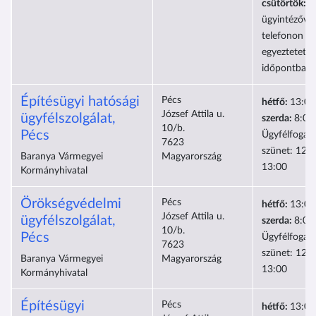
csütörtök:
a
ügyintézővel
telefonon el
egyeztetett
időpontban
Építésügyi hatósági
Pécs
hétfő:
13:00
József Attila u.
ügyfélszolgálat,
szerda:
8:00
10/b.
Pécs
Ügyfélfogad
7623
szünet: 12:0
Baranya Vármegyei
Magyarország
13:00
Kormányhivatal
Örökségvédelmi
Pécs
hétfő:
13:00
József Attila u.
ügyfélszolgálat,
szerda:
8:00
10/b.
Pécs
Ügyfélfogad
7623
szünet: 12:0
Baranya Vármegyei
Magyarország
13:00
Kormányhivatal
Építésügyi
Pécs
hétfő:
13:00