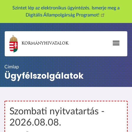
U
Szintet lép az elektronikus ügyintézés. Ismerje meg a
g
Digitális Állampolgárság Programot!
r
á
s
a
KORMÁNYHIVATALOK
t
a
r
Címlap
t
Ügyfélszolgálatok
a
l
o
m
r
Szombati nyitvatartás -
a
2026.08.08.