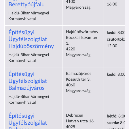
4100
Berettyóújfalu
16:00
Magyarország
Hajdú-Bihar Vármegyei
Kormányhivatal
Építésügyi
Hajdúböszörmény
kedd:
8:00-
Bocskai István tér
Ügyfélszolgálat
csütörtök:
8
1.
Hajdúböszörmény
12:00
4220
Hajdú-Bihar Vármegyei
Magyarország
Kormányhivatal
Építésügyi
Balmazújváros
kedd:
8:00-
Kossuth tér 3.
Ügyfélszolgálat
4060
Balmazújváros
Magyarország
Hajdú-Bihar Vármegyei
Kormányhivatal
Építésügyi
Debrecen
hétfő:
8:00-
Hatvan utca 16.
Ügyfélszolgálat
szerda:
8:00
4025