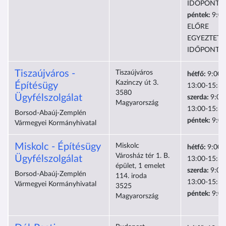
IDŐPONTB
péntek:
9:00
ELŐRE
EGYEZTETE
IDŐPONTB
Tiszaújváros -
Tiszaújváros
hétfő:
9:00-
Kazinczy út 3.
Építésügy
13:00-15:30
3580
Ügyfélszolgálat
szerda:
9:00
Magyarország
13:00-15:30
Borsod-Abaúj-Zemplén
péntek:
9:00
Vármegyei Kormányhivatal
Miskolc - Építésügy
Miskolc
hétfő:
9:00-
Városház tér 1. B.
Ügyfélszolgálat
13:00-15:30
épület, 1 emelet
szerda:
9:00
Borsod-Abaúj-Zemplén
114. iroda
13:00-15:30
Vármegyei Kormányhivatal
3525
péntek:
9:00
Magyarország