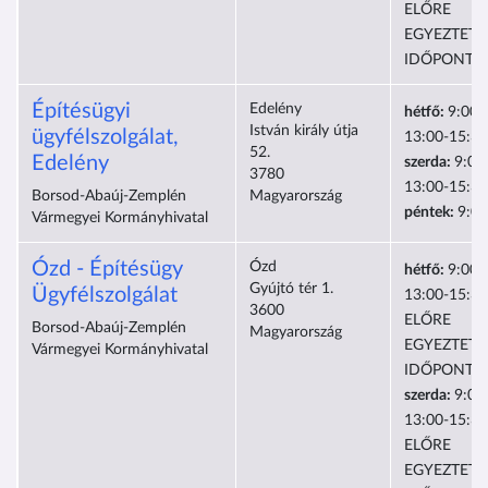
ELŐRE
EGYEZTETE
IDŐPONTB
Építésügyi
Edelény
hétfő:
9:00-
István király útja
ügyfélszolgálat,
13:00-15:30
52.
Edelény
szerda:
9:00
3780
13:00-15:30
Borsod-Abaúj-Zemplén
Magyarország
péntek:
9:00
Vármegyei Kormányhivatal
Ózd - Építésügy
Ózd
hétfő:
9:00-
Gyújtó tér 1.
Ügyfélszolgálat
13:00-15:30
3600
ELŐRE
Borsod-Abaúj-Zemplén
Magyarország
EGYEZTETE
Vármegyei Kormányhivatal
IDŐPONTB
szerda:
9:00
13:00-15:30
ELŐRE
EGYEZTETE