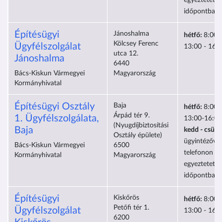
egyeztetett
időpontban
Építésügyi
Jánoshalma
hétfő:
8:00-
Kölcsey Ferenc
Ügyfélszolgálat
13:00 - 16:
utca 12.
Jánoshalma
6440
Bács-Kiskun Vármegyei
Magyarország
Kormányhivatal
Építésügyi Osztály
Baja
hétfő:
8:00-
Árpád tér 9.
1. Ügyfélszolgálata,
13:00-16:00
(Nyugdíjbiztosítási
Baja
kedd - csütö
Osztály épülete)
ügyintézővel
Bács-Kiskun Vármegyei
6500
telefonon el
Kormányhivatal
Magyarország
egyeztetett
időpontban
Építésügyi
Kiskőrös
hétfő:
8:00-
Petőfi tér 1.
Ügyfélszolgálat
13:00 - 16:
6200