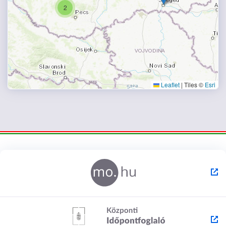
2
Leaflet
|
Tiles ©
Esri