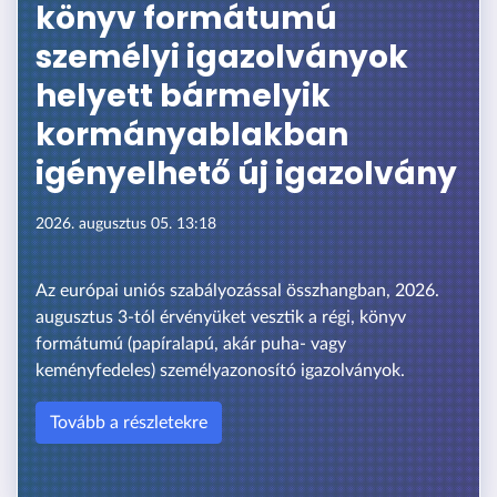
könyv formátumú
személyi igazolványok
helyett bármelyik
kormányablakban
igényelhető új igazolvány
2026. augusztus 05. 13:18
Az európai uniós szabályozással összhangban, 2026.
augusztus 3-tól érvényüket vesztik a régi, könyv
formátumú (papíralapú, akár puha- vagy
keményfedeles) személyazonosító igazolványok.
Tovább a részletekre