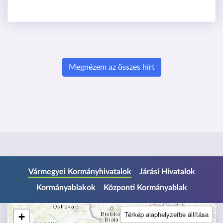
Megnézem az összes hírt
U
Vármegyei Kormányhivatalok
Járási Hivatalok
g
Kormányablakok
Központi Kormányablak
r
á
s
Térkép alaphelyzetbe állítása
+