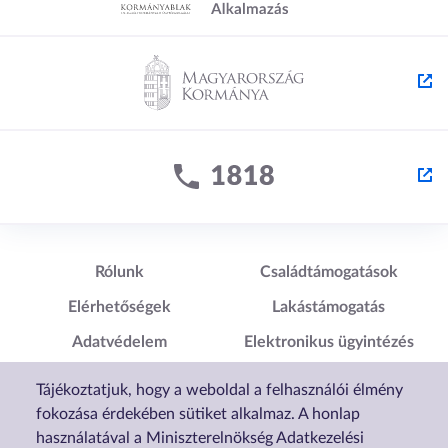
Lábléc1
Lábléc2
Rólunk
Családtámogatások
Elérhetőségek
Lakástámogatás
Adatvédelem
Elektronikus ügyintézés
Impresszum
Sütibeállítások
Tájékoztatjuk, hogy a weboldal a felhasználói élmény
Akadálymentesítési
fokozása érdekében sütiket alkalmaz. A honlap
Nyilatkozat
használatával a Miniszterelnökség Adatkezelési