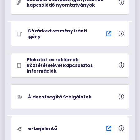
kapcsolódó nyomtatványok
Gázárkedvezmény iránti
igény
Plakátok és reklámok
közzétételével kapcsolatos
információk
Áldozatsegítő Szolgálatok
e-bejelentő