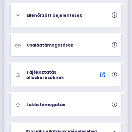
Ellenőrzött bejelentések
Családtámogatások
Tájékoztatás
álláskeresőknek
Lakástámogatás
Szociális ellátások igényléséhez