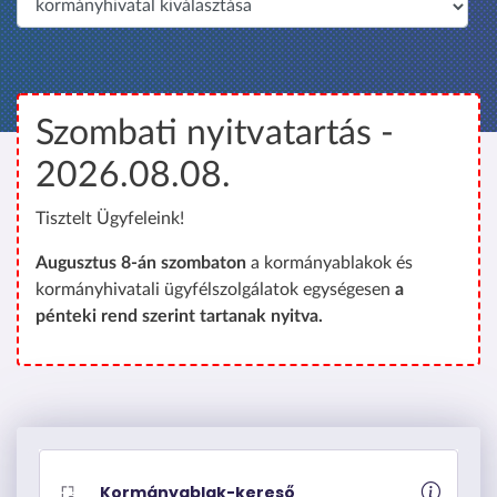
é
p
r
e
Szombati nyitvatartás -
2026.08.08.
Tisztelt Ügyfeleink!
Augusztus 8-án szombaton
a kormányablakok és
kormányhivatali ügyfélszolgálatok egységesen
a
pénteki rend szerint tartanak nyitva.
Kormányablak-kereső