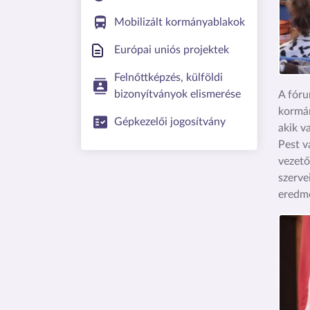
Mobilizált kormányablakok
Európai uniós projektek
Felnőttképzés, külföldi
bizonyítványok elismerése
A fóru
kormán
Gépkezelői jogosítvány
akik v
Pest v
vezető
szerve
eredmé
Kép