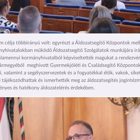
m célja többirányú volt: egyrészt a Áldozatsegítő Központok mell
yhivatalokban működő Áldozatsegítő Szolgálatok munkájára irán
alamennyi kormányhivatalból képviseltették magukat a rendezvé
ármegyéből meghívott Gyermekjóléti és Családsegítő Központo
i, valamint a segélyszervezetek és a fogyatékkal élők, vakok, sike
i tájékozódhattak és ismerhették meg az áldozatsegítés jogintéz
nyes és hatékony áldozatelérés érdekében.