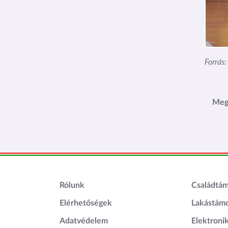
Forrás
Meg
Lábléc1
Láblé
Rólunk
Családtá
Elérhetőségek
Lakástám
Adatvédelem
Elektroni