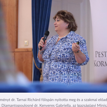
ményt dr. Tarnai Richárd főispán nyitotta meg és a szakmai előa
t Diamantopoulosné dr. Kenyeres Gabriella, az Igazságügyi Minis