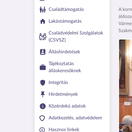
Családtámogatás
A korm
áldoza
Lakástámogatás
Vármeg
Szakm
Családvédelmi Szolgálatok
(CSVSZ)
Kép
Álláshirdetések
Tájékoztatás
álláskeresőknek
Integritás
Hirdetmények
Közérdekű adatok
Adatkezelés, adatvédelem
Hasznos linkek