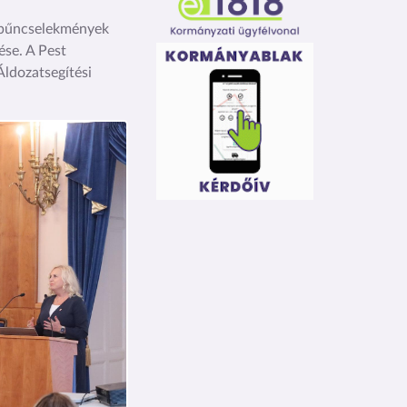
a bűncselekmények
ése. A Pest
ldozatsegítési