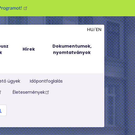
g Programot!
HU
EN
usz
Dokumentumok,
Hírek
k
nyomtatványok
ető ügyek
Időpontfoglalás
Életesemények