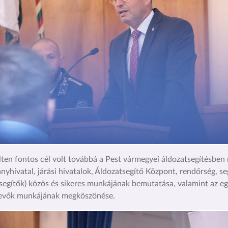
ten fontos cél volt továbbá a Pest vármegyei áldozatsegítésben
nyhivatal, járási hivatalok, Áldozatsegítő Központ, rendőrség, se
segítők) közös és sikeres munkájának bemutatása, valamint az 
vevők munkájának megköszönése.