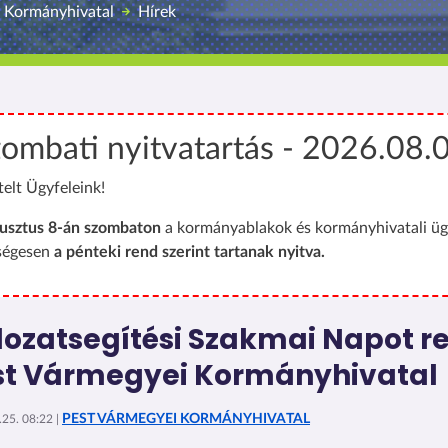
 Kormányhivatal
Hírek
ombati nyitvatartás - 2026.08.
telt Ügyfeleink!
usztus 8-án szombaton
a kormányablakok és kormányhivatali üg
ségesen
a pénteki rend szerint tartanak nyitva.
dozatsegítési Szakmai Napot r
st Vármegyei Kormányhivatal
PEST VÁRMEGYEI KORMÁNYHIVATAL
25. 08:22 |