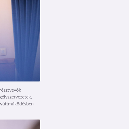
 résztvevők
gélyszervezetek,
együttműködésben