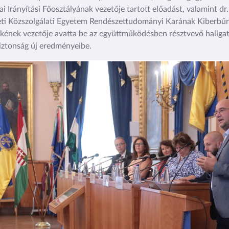
i Irányítási Főosztályának vezetője tartott előadást, valamint dr.
i Közszolgálati Egyetem Rendészettudományi Karának Kiberbűn
kének vezetője avatta be az együttműködésben résztvevő hallga
iztonság új eredményeibe.