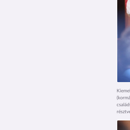
Kiemel
(kormá
család
részt
Kép