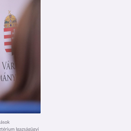
dások
ztérium Igazságügyi