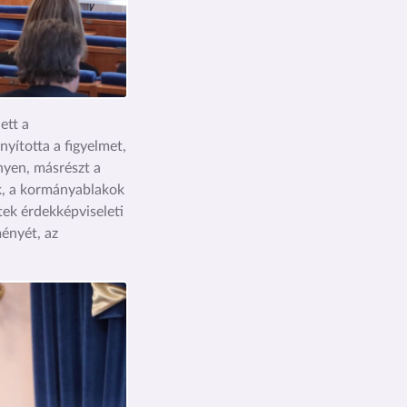
ett a
yította a figyelmet,
nyen, másrészt a
k, a kormányablakok
tek érdekképviseleti
ményét, az