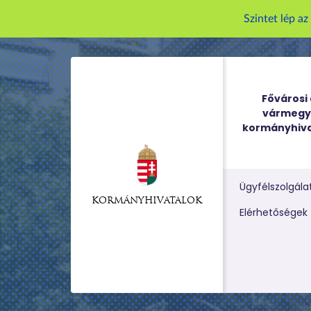
Szintet lép a
Fővárosi 
vármegy
kormányhiva
Ügyfélszolgála
KORMÁNYHIVATALOK
Kereső m
Elérhetőségek