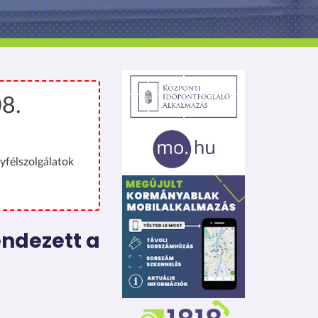
08.
yfélszolgálatok
endezett a