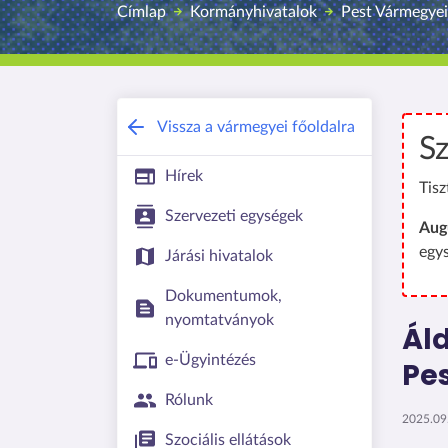
Címlap
Kormányhivatalok
Pest Vármegyei
Vissza a vármegyei főoldalra
Sz
Hírek
Tisz
Szervezeti egységek
Aug
egy
Járási hivatalok
Dokumentumok,
nyomtatványok
Ál
e-Ügyintézés
Pe
Rólunk
2025.09.
Szociális ellátások