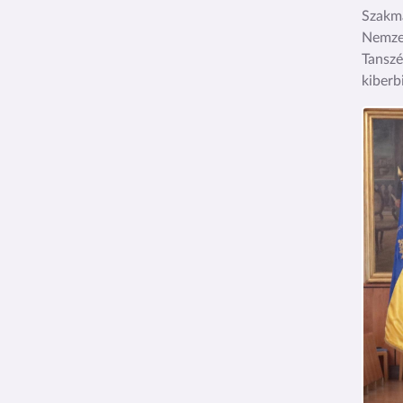
Szakma
Nemzet
Tanszé
kiberb
Kép