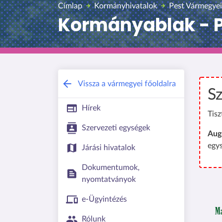
Címlap
Kormányhivatalok
Pest Vármegyei
Kormányablak - Pi
Vissza a vármegyei főoldalra
Sz
Hírek
Tisz
Szervezeti egységek
Aug
egy
Járási hivatalok
Dokumentumok,
nyomtatványok
e-Ügyintézés
Rólunk