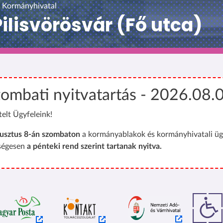
 Kormányhivatal
lisvörösvár (Fő utca)
ombati nyitvatartás - 2026.08.
telt Ügyfeleink!
usztus 8-án szombaton
a kormányablakok és kormányhivatali üg
ségesen
a pénteki rend szerint tartanak nyitva.