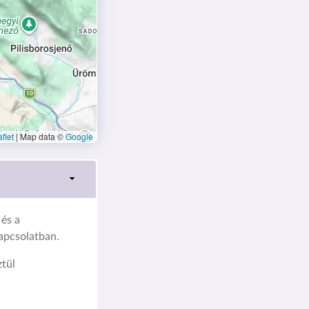
flet
|
Map data ©
Google
és a
kapcsolatban.
tül