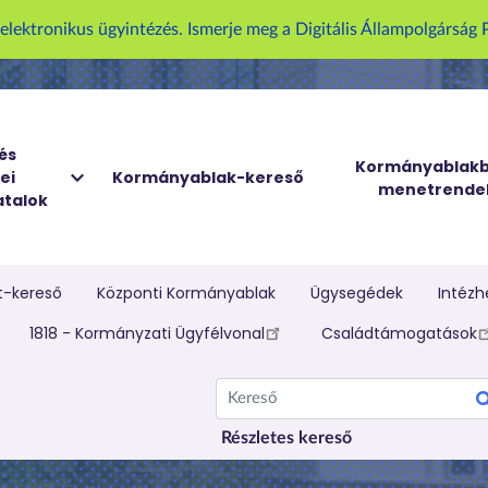
U
z elektronikus ügyintézés. Ismerje meg a Digitális Állampolgársá
g
r
á
s
a
és
Kormányablakb
ei
Kormányablak-kereső
t
menetrende
talok
a
r
t
a
t-kereső
Központi Kormányablak
Ügysegédek
Intézh
l
elletti menü
1818 - Kormányzati Ügyfélvonal
Családtámogatások
o
m
Kereső
r
a
Részletes kereső