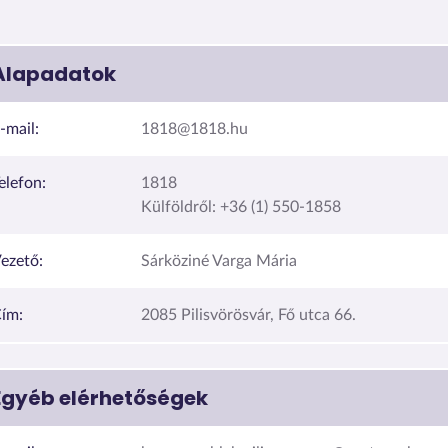
Alapadatok
-mail:
1818@1818.hu
elefon:
1818
Külföldről: +36 (1) 550-1858
ezető:
Sárköziné Varga Mária
ím:
2085 Pilisvörösvár, Fő utca 66.
Egyéb elérhetőségek