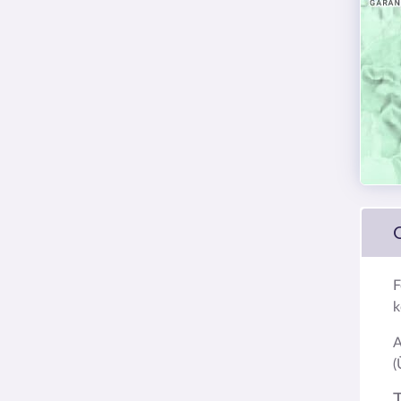
F
k
A
(