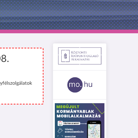
08.
yfélszolgálatok