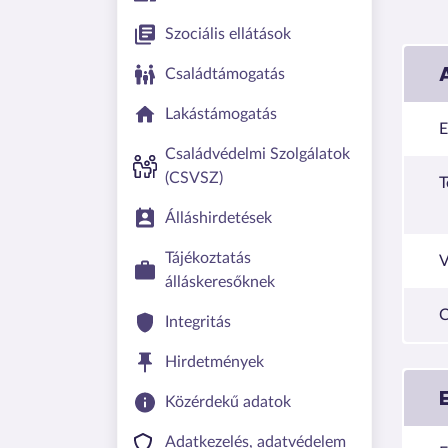
Szociális ellátások
Családtámogatás
Lakástámogatás
E
Családvédelmi Szolgálatok
(CSVSZ)
T
Álláshirdetések
Tájékoztatás
V
álláskeresőknek
C
Integritás
Hirdetmények
Közérdekű adatok
Adatkezelés, adatvédelem