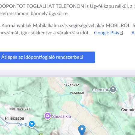
DŐPONTOT FOGLALHAT TELEFONON is Ügyfélkapu nélkül, a 
elefonszámon, bármely ügykörre.
 Kormányablak Mobilalkalmazás segítségével akár MOBILRÓL 
orszámát, így csökkentve a várakozási időt.
Google Play
A
Átlépés az időpontfoglaló rendszerbe