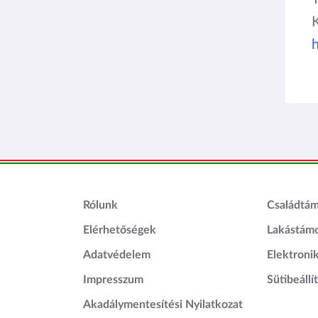
Lábléc1
Láblé
Rólunk
Családtá
Elérhetőségek
Lakástám
Adatvédelem
Elektroni
Impresszum
Sütibeállí
Akadálymentesítési Nyilatkozat