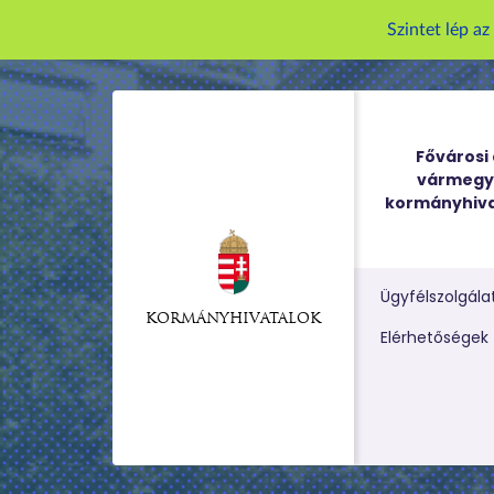
Szintet lép a
Fővárosi 
vármegy
kormányhiva
Ügyfélszolgála
KORMÁNYHIVATALOK
Kereső m
Elérhetőségek