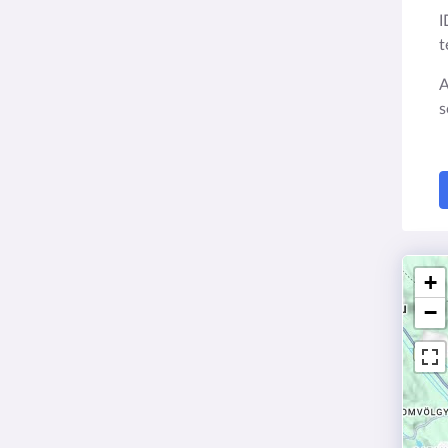
I
t
A
s
+
−