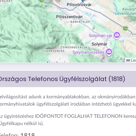
Lea
Országos Telefonos Ügyfélszolgálat (1818)
elvilágosítást adunk a kormányablakokban, az okmányirodákban 
ormányhivatalok ügyfélszolgálati irodáiban intézhető ügyekkel 
z ügyintézéshez IDŐPONTOT FOGLALHAT TELEFONON keresz
Ügyfélkapu nélkül is).
Telefon:
1818