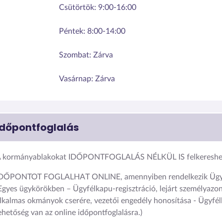
Csütörtök:
9:00-16:00
Péntek:
8:00-14:00
Szombat:
Zárva
Vasárnap:
Zárva
Időpontfoglalás
 kormányablakokat IDŐPONTFOGLALÁS NÉLKÜL IS felkereshet
DŐPONTOT FOGLALHAT ONLINE, amennyiben rendelkezik Ügyf
Egyes ügykörökben – Ügyfélkapu-regisztráció, lejárt személyazon
lkalmas okmányok cserére, vezetői engedély honosítása - Ügyfél
ehetőség van az online időpontfoglalásra.)