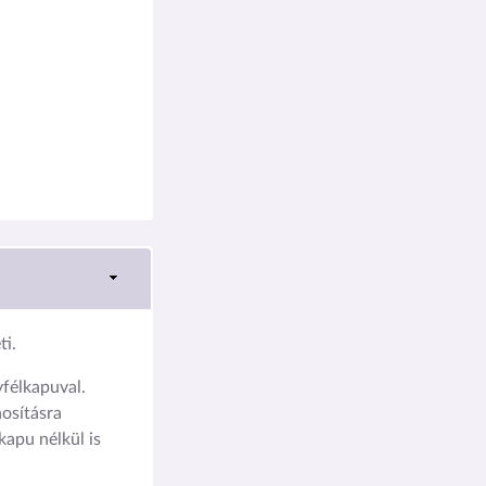
i.
élkapuval.
osításra
kapu nélkül is