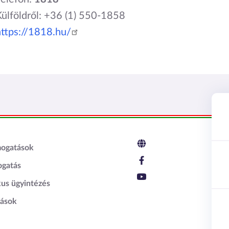
Külföldről: +36 (1) 550-1858
https://1818.hu/
c2
mogatások
ogatás
kus ügyintézés
tások