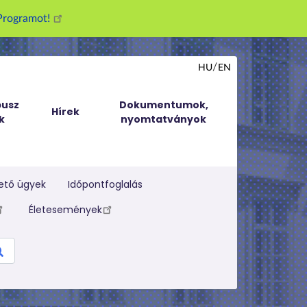
g Programot!
HU
EN
usz
Dokumentumok,
Hírek
k
nyomtatványok
ető ügyek
Időpontfoglalás
Életesemények