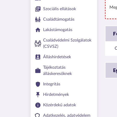
Meg
Szociális ellátások
Családtámogatás
Lakástámogatás
F
Családvédelmi Szolgálatok
(CSVSZ)
C
Álláshirdetések
Tájékoztatás
E
álláskeresőknek
Integritás
Hirdetmények
Közérdekű adatok
Adatkezelés, adatvédelem