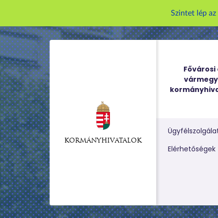
Szintet lép a
Fővárosi 
vármegy
kormányhiva
Ügyfélszolgála
KORMÁNYHIVATALOK
Kereső m
Elérhetőségek