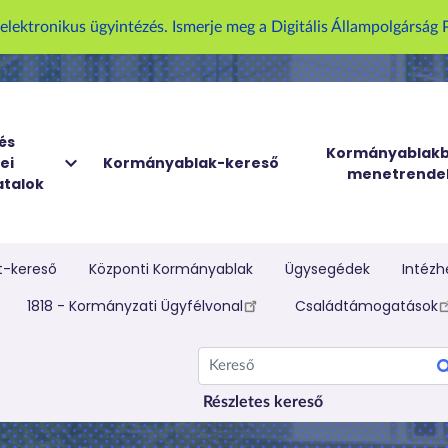
U
z elektronikus ügyintézés. Ismerje meg a Digitális Állampolgársá
g
r
á
s
a
és
Kormányablakb
ei
Kormányablak-kereső
t
menetrende
talok
a
r
t
a
t-kereső
Központi Kormányablak
Ügysegédek
Intézh
l
elletti menü
1818 - Kormányzati Ügyfélvonal
Családtámogatások
o
m
Kereső
r
a
Részletes kereső