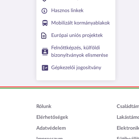
Hasznos linkek
Mobilizált kormányablakok
Európai uniós projektek
Felnőttképzés, külföldi
bizonyítványok elismerése
Gépkezelői jogosítvány
Lábléc1
Láblé
Rólunk
Családtá
Elérhetőségek
Lakástám
Adatvédelem
Elektroni