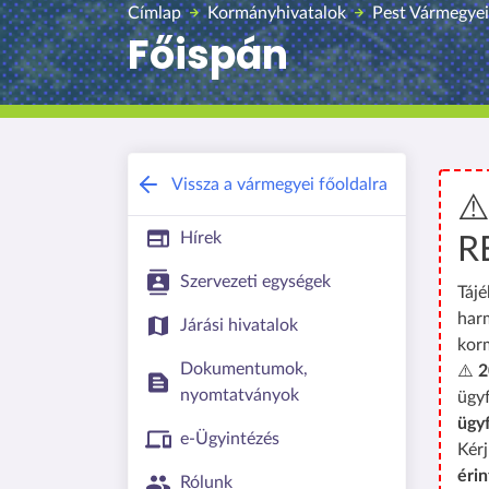
Címlap
Kormányhivatalok
Pest Vármegyei
Főispán
Vissza a vármegyei főoldalra
⚠
Hírek
R
Szervezeti egységek
Tájé
har
Járási hivatalok
kor
Dokumentumok,
⚠️
2
nyomtatványok
ügyf
ügy
e-Ügyintézés
Kérj
érin
Rólunk