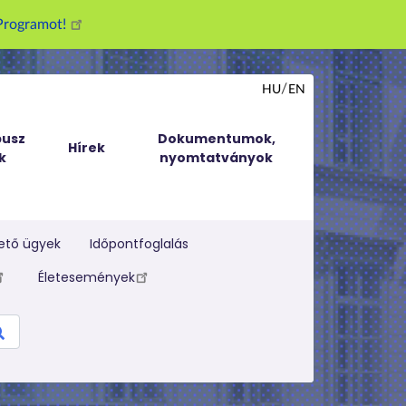
g Programot!
HU
EN
usz
Dokumentumok,
Hírek
k
nyomtatványok
ető ügyek
Időpontfoglalás
Életesemények