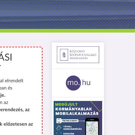
ÁSI
T
al elrendelt
ban és
je.
n az
erendezés, az
k előzetesen az