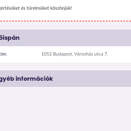
értésüket és türelmüket köszönjük!
őispán
ím:
1052 Budapest, Városház utca 7.
gyéb információk