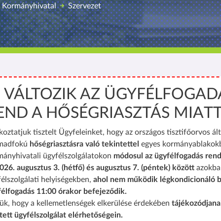
 Kormányhivatal
Szervezet
️ VÁLTOZIK AZ ÜGYFÉLFOGAD
END A HŐSÉGRIASZTÁS MIAT
koztatjuk tisztelt Ügyfeleinket, hogy az országos tisztifőorvos ált
madfokú
hőségriasztásra való tekintettel
egyes kormányablakok
mányhivatali ügyfélszolgálatokon
módosul az ügyfélfogadás rend
026. augusztus 3. (hétfő) és augusztus 7. (péntek) között
azokba
élszolgálati helyiségekben,
ahol nem működik légkondicionáló b
félfogadás 11:00 órakor befejeződik.
ük, hogy a kellemetlenségek elkerülése érdekében
tájékozódjana
tett ügyfélszolgálat elérhetőségein.