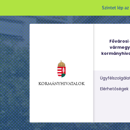
Szintet lép a
Fővárosi 
vármegy
kormányhiva
Ügyfélszolgála
KORMÁNYHIVATALOK
Kereső m
Elérhetőségek