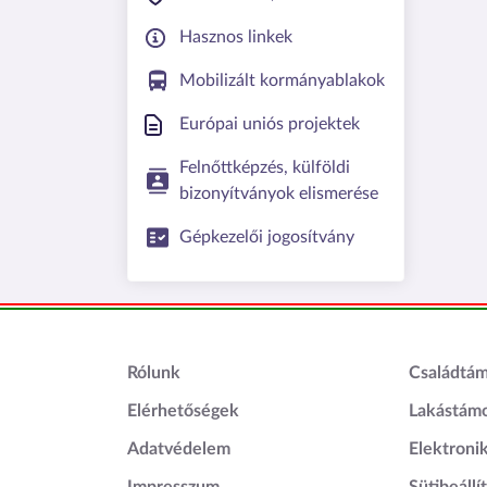
Hasznos linkek
Mobilizált kormányablakok
Európai uniós projektek
Felnőttképzés, külföldi
bizonyítványok elismerése
Gépkezelői jogosítvány
Lábléc1
Láblé
Rólunk
Családtá
Elérhetőségek
Lakástám
Adatvédelem
Elektroni