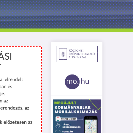
ÁSI
T
al elrendelt
ban és
je.
n az
erendezés, az
k előzetesen az