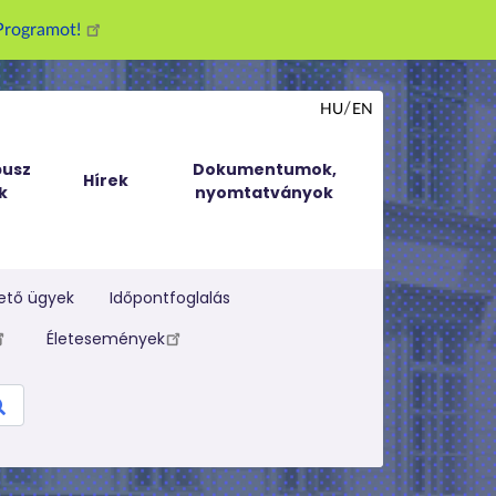
g Programot!
HU
EN
usz
Dokumentumok,
Hírek
k
nyomtatványok
ető ügyek
Időpontfoglalás
Életesemények