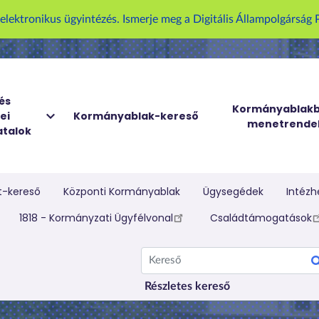
U
z elektronikus ügyintézés. Ismerje meg a Digitális Állampolgársá
g
r
á
s
a
és
Kormányablakb
ei
Kormányablak-kereső
t
menetrende
talok
a
r
t
a
t-kereső
Központi Kormányablak
Ügysegédek
Intézh
l
elletti menü
1818 - Kormányzati Ügyfélvonal
Családtámogatások
o
m
Kereső
r
a
Részletes kereső