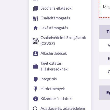
Meg
Szociális ellátások
Családtámogatás
Lakástámogatás
T
Családvédelmi Szolgálatok
(CSVSZ)
V
Álláshirdetések
E
Tájékoztatás
álláskeresőknek
C
Integritás
Hirdetmények
E
Közérdekű adatok
Adatkezelés, adatvédelem