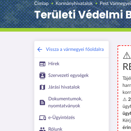
Címlap
Kormányhivatalok
Pest Vármegyei
Területi Védelmi 
Vissza a vármegyei főoldalra
⚠
Hírek
R
Szervezeti egységek
Tájé
har
Járási hivatalok
kor
Dokumentumok,
⚠️
2
nyomtatványok
ügyf
ügy
e-Ügyintézés
Kérj
érin
Rólunk