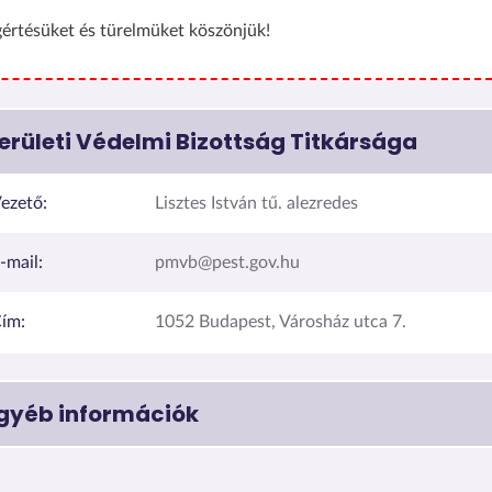
értésüket és türelmüket köszönjük!
erületi Védelmi Bizottság Titkársága
ezető:
Lisztes István tű. alezredes
-mail:
pmvb@pest.gov.hu
ím:
1052 Budapest, Városház utca 7.
gyéb információk