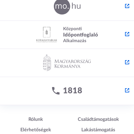
Lábléc1
Lábléc2
Rólunk
Családtámogatások
Elérhetőségek
Lakástámogatás