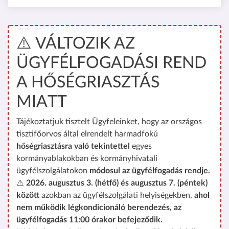
⚠️ VÁLTOZIK AZ
ÜGYFÉLFOGADÁSI REND
A HŐSÉGRIASZTÁS
MIATT
Tájékoztatjuk tisztelt Ügyfeleinket, hogy az országos
tisztifőorvos által elrendelt harmadfokú
hőségriasztásra való tekintettel
egyes
kormányablakokban és kormányhivatali
ügyfélszolgálatokon
módosul az ügyfélfogadás rendje.
⚠️
2026. augusztus 3. (hétfő) és augusztus 7. (péntek)
között
azokban az ügyfélszolgálati helyiségekben,
ahol
nem működik légkondicionáló berendezés, az
ügyfélfogadás 11:00 órakor befejeződik.