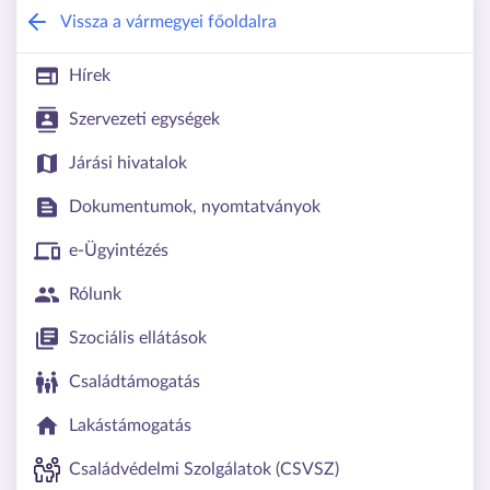
Pest Vármegyei Kormányhivatal
Vissza a vármegyei főoldalra
Hírek
Szervezeti egységek
Járási hivatalok
Dokumentumok, nyomtatványok
e-Ügyintézés
Rólunk
Szociális ellátások
Családtámogatás
Lakástámogatás
Családvédelmi Szolgálatok (CSVSZ)