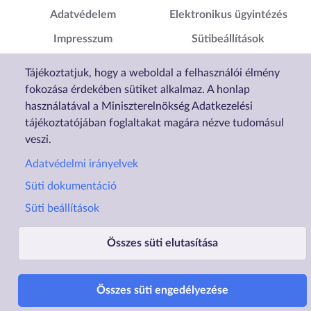
Adatvédelem
Elektronikus ügyintézés
Impresszum
Sütibeállítások
Akadálymentesítési
Tájékoztatjuk, hogy a weboldal a felhasználói élmény
Nyilatkozat
fokozása érdekében sütiket alkalmaz. A honlap
használatával a Miniszterelnökség Adatkezelési
tájékoztatójában foglaltakat magára nézve tudomásul
veszi.
Adatvédelmi irányelvek
Süti dokumentáció
Süti beállítások
Összes süti elutasítása
Üzemelteti a Lechner Nonprofit Kft. a Vidék- és Településfejlesztési Minisztérium megbízásából.
Összes süti engedélyezése