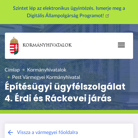
U
Szintet lép az elektronikus ügyintézés. Ismerje meg a
g
Digitális Állampolgárság Programot!
r
á
s
a
KORMÁNYHIVATALOK
t
a
r
Címlap
Kormányhivatalok
t
Pest Vármegyei Kormányhivatal
a
Építésügyi ügyfélszolgálat
l
4. Érdi és Ráckevei járás
o
m
r
a
Pest Vármegyei Kormányhivatal
Vissza a vármegyei főoldalra