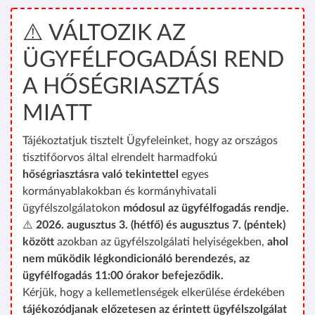
⚠️ VÁLTOZIK AZ
ÜGYFÉLFOGADÁSI REND
A HŐSÉGRIASZTÁS
MIATT
Tájékoztatjuk tisztelt Ügyfeleinket, hogy az országos
tisztifőorvos által elrendelt harmadfokú
hőségriasztásra való tekintettel
egyes
kormányablakokban és kormányhivatali
ügyfélszolgálatokon
módosul az ügyfélfogadás rendje.
⚠️
2026. augusztus 3. (hétfő) és augusztus 7. (péntek)
között
azokban az ügyfélszolgálati helyiségekben,
ahol
nem működik légkondicionáló berendezés, az
ügyfélfogadás 11:00 órakor befejeződik.
Kérjük, hogy a kellemetlenségek elkerülése érdekében
tájékozódjanak előzetesen az érintett ügyfélszolgálat