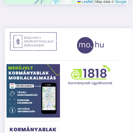
Leaflet
|
Map data ©
Google