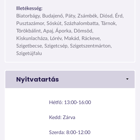
Illetékesség:
Biatorbágy, Budajenő, Páty, Zsámbék, Diósd, Érd,
Pusztazámor, Sóskút, Százhalombatta, Tárnok,
Törökbálint, Apaj, Áporka, Dömsöd,
Kiskunlacháza, Lórév, Makád, Ráckeve,
Szigetbecse, Szigetcsép, Szigetszentmárton,
Szigetújfalu
Nyitvatartás
Hétfő:
13:00-16:00
Kedd:
Zárva
Szerda:
8:00-12:00