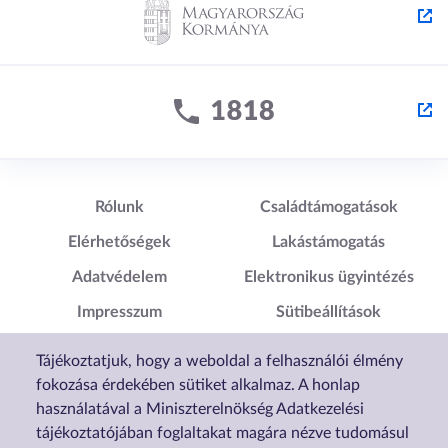
Lábléc1
Lábléc2
Rólunk
Családtámogatások
Elérhetőségek
Lakástámogatás
Adatvédelem
Elektronikus ügyintézés
Impresszum
Sütibeállítások
Akadálymentesítési
Tájékoztatjuk, hogy a weboldal a felhasználói élmény
Nyilatkozat
fokozása érdekében sütiket alkalmaz. A honlap
használatával a Miniszterelnökség Adatkezelési
tájékoztatójában foglaltakat magára nézve tudomásul