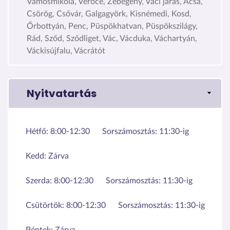
Vámosmikola, Verőce, Zebegény, Váci járás, Acsa,
Csörög, Csővár, Galgagyörk, Kisnémedi, Kosd,
Őrbottyán, Penc, Püspökhatvan, Püspökszilágy,
Rád, Sződ, Sződliget, Vác, Vácduka, Váchartyán,
Váckisújfalu, Vácrátót
Nyitvatartás
Hétfő:
8:00-12:30
Sorszámosztás: 11:30-ig
Kedd:
Zárva
Szerda:
8:00-12:30
Sorszámosztás: 11:30-ig
Csütörtök:
8:00-12:30
Sorszámosztás: 11:30-ig
Péntek:
Zárva