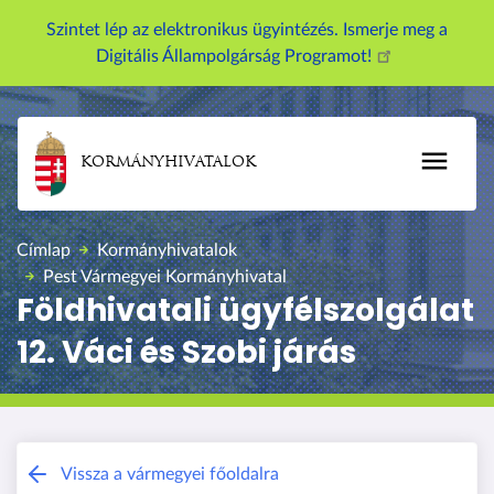
U
Szintet lép az elektronikus ügyintézés. Ismerje meg a
g
Digitális Állampolgárság Programot!
r
á
s
a
KORMÁNYHIVATALOK
t
a
r
Címlap
Kormányhivatalok
t
Pest Vármegyei Kormányhivatal
a
Földhivatali ügyfélszolgálat
l
12. Váci és Szobi járás
o
m
r
a
Pest Vármegyei Kormányhivatal
Vissza a vármegyei főoldalra