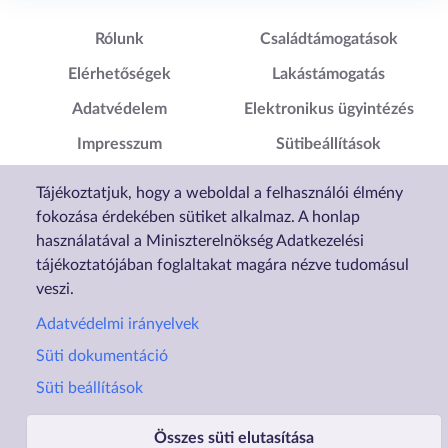
Lábléc1
Lábléc2
Rólunk
Családtámogatások
Elérhetőségek
Lakástámogatás
Adatvédelem
Elektronikus ügyintézés
Impresszum
Sütibeállítások
Akadálymentesítési
Tájékoztatjuk, hogy a weboldal a felhasználói élmény
Nyilatkozat
fokozása érdekében sütiket alkalmaz. A honlap
használatával a Miniszterelnökség Adatkezelési
tájékoztatójában foglaltakat magára nézve tudomásul
veszi.
Adatvédelmi irányelvek
Süti dokumentáció
Süti beállítások
Összes süti elutasítása