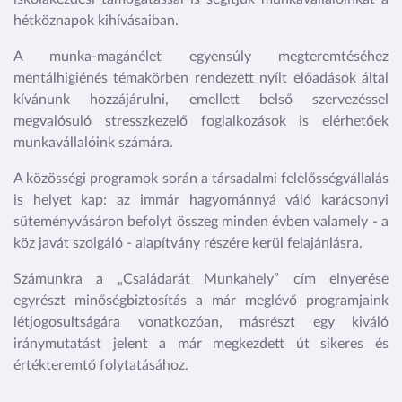
hétköznapok kihívásaiban.
A munka-magánélet egyensúly megteremtéséhez
mentálhigiénés témakörben rendezett nyílt előadások által
kívánunk hozzájárulni, emellett belső szervezéssel
megvalósuló stresszkezelő foglalkozások is elérhetőek
munkavállalóink számára.
A közösségi programok során a társadalmi felelősségvállalás
is helyet kap: az immár hagyománnyá váló karácsonyi
süteményvásáron befolyt összeg minden évben valamely - a
köz javát szolgáló - alapítvány részére kerül felajánlásra.
Számunkra a „Családarát Munkahely” cím elnyerése
egyrészt minőségbiztosítás a már meglévő programjaink
létjogosultságára vonatkozóan, másrészt egy kiváló
iránymutatást jelent a már megkezdett út sikeres és
értékteremtő folytatásához.