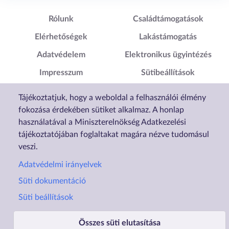
Lábléc1
Lábléc2
Rólunk
Családtámogatások
Elérhetőségek
Lakástámogatás
Adatvédelem
Elektronikus ügyintézés
Impresszum
Sütibeállítások
Akadálymentesítési
Tájékoztatjuk, hogy a weboldal a felhasználói élmény
Nyilatkozat
fokozása érdekében sütiket alkalmaz. A honlap
használatával a Miniszterelnökség Adatkezelési
tájékoztatójában foglaltakat magára nézve tudomásul
veszi.
Adatvédelmi irányelvek
Süti dokumentáció
Süti beállítások
Összes süti elutasítása