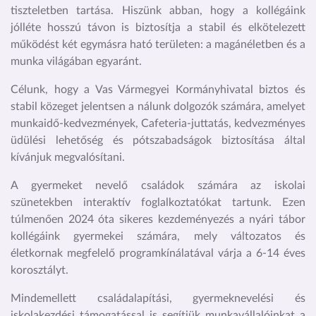
tiszteletben tartása. Hiszünk abban, hogy a kollégáink
jólléte hosszú távon is biztosítja a stabil és elkötelezett
működést két egymásra ható területen: a magánéletben és a
munka világában egyaránt.
Célunk, hogy a Vas Vármegyei Kormányhivatal biztos és
stabil közeget jelentsen a nálunk dolgozók számára, amelyet
munkaidő-kedvezmények, Cafeteria-juttatás, kedvezményes
üdülési lehetőség és pótszabadságok biztosítása által
kívánjuk megvalósítani.
A gyermeket nevelő családok számára az iskolai
szünetekben interaktív foglalkoztatókat tartunk. Ezen
túlmenően 2024 óta sikeres kezdeményezés a nyári tábor
kollégáink gyermekei számára, mely változatos és
életkornak megfelelő programkínálatával várja a 6-14 éves
korosztályt.
Mindemellett családalapítási, gyermeknevelési és
iskolakezdési támogatással is segítjük munkavállalóinkat a