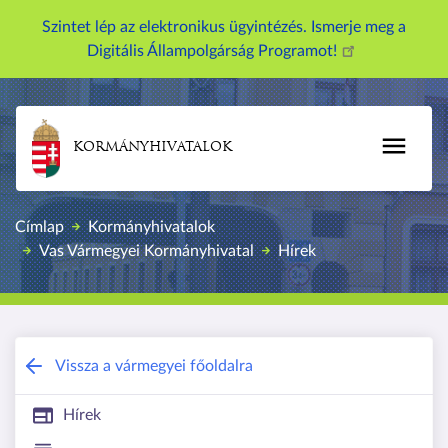
U
Szintet lép az elektronikus ügyintézés. Ismerje meg a
g
Digitális Állampolgárság Programot!
r
á
s
a
KORMÁNYHIVATALOK
t
a
r
Címlap
Kormányhivatalok
t
Vas Vármegyei Kormányhivatal
Hírek
a
l
o
m
r
Vas Vármegyei Kormányhivatal
Vissza a vármegyei főoldalra
a
Hírek