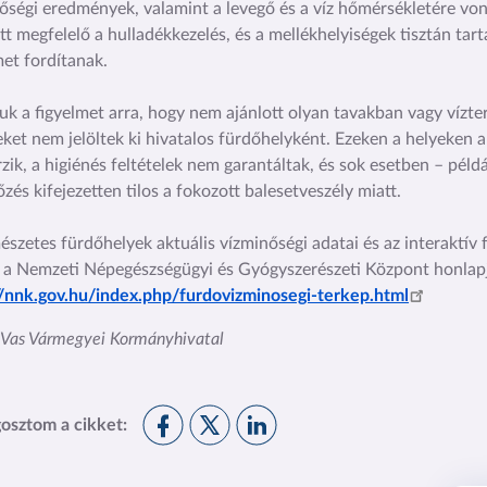
őségi eredmények, valamint a levegő és a víz hőmérsékletére vo
tt megfelelő a hulladékkezelés, és a mellékhelyiségek tisztán tartá
met fordítanak.
juk a figyelmet arra, hogy nem ajánlott olyan tavakban vagy vízte
ket nem jelöltek ki hivatalos fürdőhelyként. Ezeken a helyeken 
rzik, a higiénés feltételek nem garantáltak, és sok esetben – pél
őzés kifejezetten tilos a fokozott balesetveszély miatt.
észetes fürdőhelyek aktuális vízminőségi adatai és az interaktív
 a Nemzeti Népegészségügyi és Gyógyszerészeti Központ honlapj
//nnk.gov.hu/index.php/furdovizminosegi-terkep.html
: Vas Vármegyei Kormányhivatal
M
M
M
osztom a cikket:
e
e
e
g
g
g