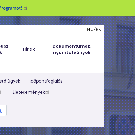
g Programot!
HU
EN
usz
Dokumentumok,
Hírek
k
nyomtatványok
ető ügyek
Időpontfoglalás
Életesemények