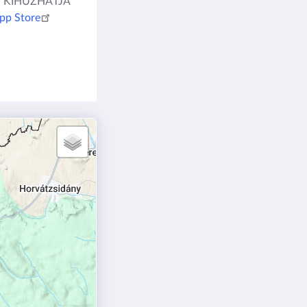
IS KIHÚZHATJA
pp Store