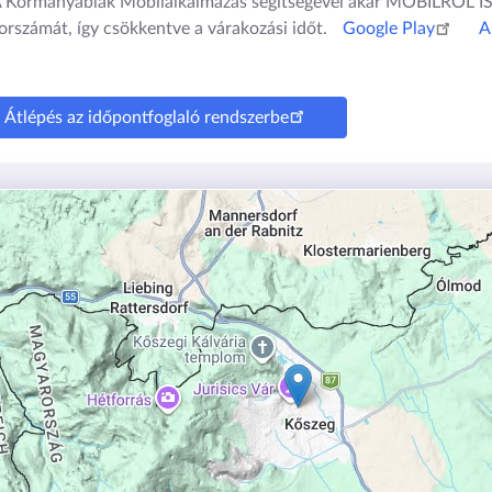
 Kormányablak Mobilalkalmazás segítségével akár MOBILRÓL 
orszámát, így csökkentve a várakozási időt.
Google Play
A
Átlépés az időpontfoglaló rendszerbe