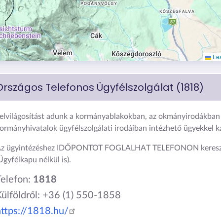
Lea
Országos Telefonos Ügyfélszolgálat (1818)
elvilágosítást adunk a kormányablakokban, az okmányirodákban 
ormányhivatalok ügyfélszolgálati irodáiban intézhető ügyekkel 
z ügyintézéshez IDŐPONTOT FOGLALHAT TELEFONON keresz
Ügyfélkapu nélkül is).
Telefon:
1818
Külföldről: +36 (1) 550-1858
https://1818.hu/