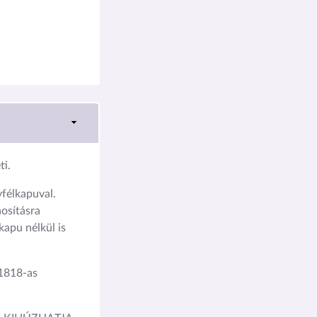
i.
élkapuval.
osításra
kapu nélkül is
1818-as