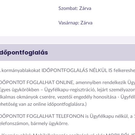
Szombat:
Zárva
Vasárnap:
Zárva
Időpontfoglalás
 kormányablakokat IDŐPONTFOGLALÁS NÉLKÜL IS felkereshet
DŐPONTOT FOGLALHAT ONLINE, amennyiben rendelkezik Ügyf
Egyes ügykörökben – Ügyfélkapu-regisztráció, lejárt személyazon
lkalmas okmányok cserére, vezetői engedély honosítása - Ügyfél
ehetőség van az online időpontfoglalásra.)
DŐPONTOT FOGLALHAT TELEFONON is Ügyfélkapu nélkül, a 
elefonszámon, bármely ügykörre.