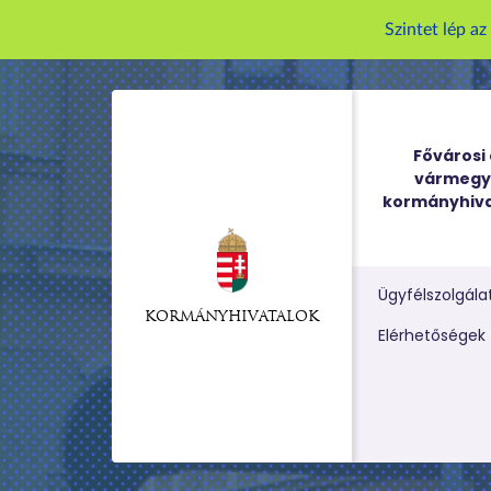
Szintet lép a
Fővárosi 
vármegy
kormányhiva
Ügyfélszolgála
KORMÁNYHIVATALOK
Kereső m
Elérhetőségek