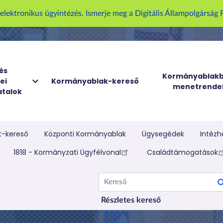
U
z elektronikus ügyintézés. Ismerje meg a Digitális Állampolgársá
g
r
á
s
a
és
Kormányablakb
ei
Kormányablak-kereső
t
menetrende
talok
a
r
t
a
t-kereső
Központi Kormányablak
Ügysegédek
Intézh
l
elletti menü
1818 - Kormányzati Ügyfélvonal
Családtámogatások
o
m
Kereső
r
a
Részletes kereső