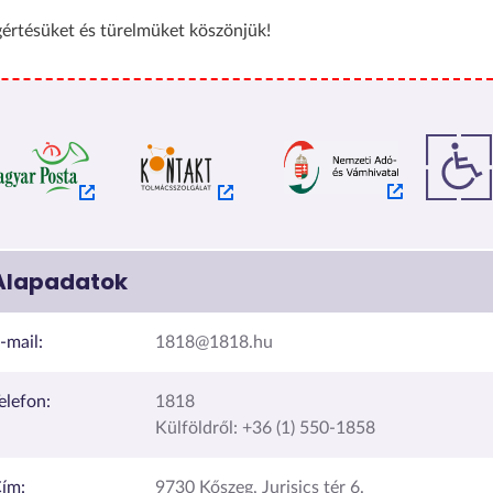
értésüket és türelmüket köszönjük!
Alapadatok
-mail:
1818@1818.hu
elefon:
1818
Külföldről: +36 (1) 550-1858
ím:
9730 Kőszeg, Jurisics tér 6.