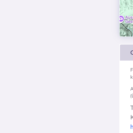
F
k
A
(