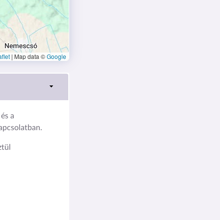
flet
|
Map data ©
Google
és a
kapcsolatban.
tül