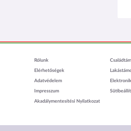
Lábléc1
Láblé
Rólunk
Családtá
Elérhetőségek
Lakástám
Adatvédelem
Elektroni
Impresszum
Sütibeállí
Akadálymentesítési Nyilatkozat