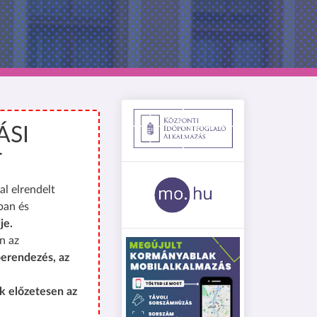
ÁSI
T
al elrendelt
ban és
je.
n az
erendezés, az
k előzetesen az