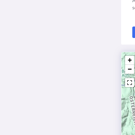
A
s
+
−