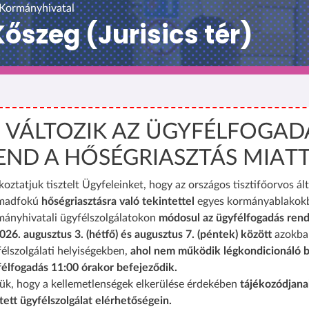
 Kormányhivatal
szeg (Jurisics tér)
️ VÁLTOZIK AZ ÜGYFÉLFOGAD
END A HŐSÉGRIASZTÁS MIAT
koztatjuk tisztelt Ügyfeleinket, hogy az országos tisztifőorvos ált
madfokú
hőségriasztásra való tekintettel
egyes kormányablakok
mányhivatali ügyfélszolgálatokon
módosul az ügyfélfogadás rend
026. augusztus 3. (hétfő) és augusztus 7. (péntek) között
azokba
élszolgálati helyiségekben,
ahol nem működik légkondicionáló b
félfogadás 11:00 órakor befejeződik.
ük, hogy a kellemetlenségek elkerülése érdekében
tájékozódjana
tett ügyfélszolgálat elérhetőségein.