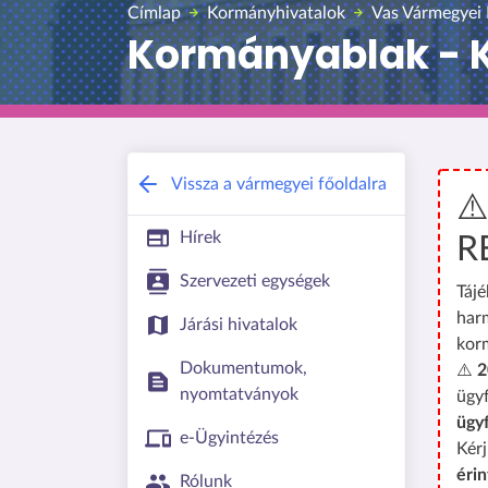
Címlap
Kormányhivatalok
Vas Vármegyei
Kormányablak - Kő
Vissza a vármegyei főoldalra
⚠
Hírek
R
Szervezeti egységek
Tájé
har
Járási hivatalok
kor
Dokumentumok,
⚠️
2
nyomtatványok
ügyf
ügy
e-Ügyintézés
Kérj
érin
Rólunk