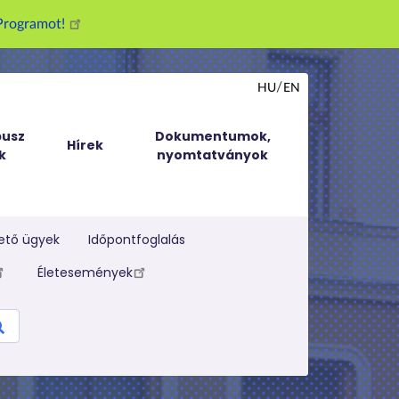
g Programot!
HU
EN
usz
Dokumentumok,
Hírek
k
nyomtatványok
ető ügyek
Időpontfoglalás
Életesemények