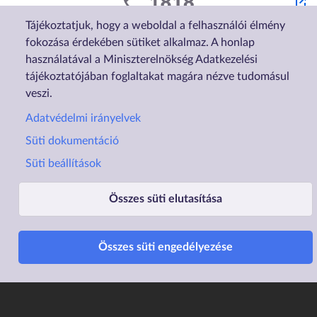
Tájékoztatjuk, hogy a weboldal a felhasználói élmény
fokozása érdekében sütiket alkalmaz. A honlap
használatával a Miniszterelnökség Adatkezelési
tájékoztatójában foglaltakat magára nézve tudomásul
veszi.
Adatvédelmi irányelvek
Süti dokumentáció
Süti beállítások
Lábléc1
Lábléc2
Összes süti elutasítása
Rólunk
Családtámogatások
Elérhetőségek
Lakástámogatás
Összes süti engedélyezése
Adatvédelem
Elektronikus ügyintézés
Impresszum
Sütibeállítások
Akadálymentesítési