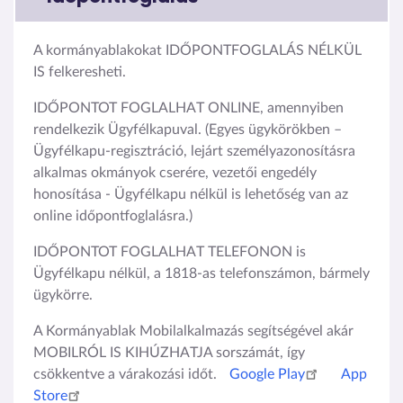
A kormányablakokat IDŐPONTFOGLALÁS NÉLKÜL
IS felkeresheti.
IDŐPONTOT FOGLALHAT ONLINE, amennyiben
rendelkezik Ügyfélkapuval. (Egyes ügykörökben –
Ügyfélkapu-regisztráció, lejárt személyazonosításra
alkalmas okmányok cserére, vezetői engedély
honosítása - Ügyfélkapu nélkül is lehetőség van az
online időpontfoglalásra.)
IDŐPONTOT FOGLALHAT TELEFONON is
Ügyfélkapu nélkül, a 1818-as telefonszámon, bármely
ügykörre.
A Kormányablak Mobilalkalmazás segítségével akár
MOBILRÓL IS KIHÚZHATJA sorszámát, így
csökkentve a várakozási időt.
Google Play
App
Store