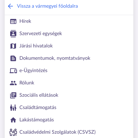
Vas Vármegyei Kormányhivatal
Vissza a vármegyei főoldalra
Hírek
Szervezeti egységek
Járási hivatalok
Dokumentumok, nyomtatványok
e-Ügyintézés
Rólunk
Szociális ellátások
Családtámogatás
Lakástámogatás
Családvédelmi Szolgálatok (CSVSZ)