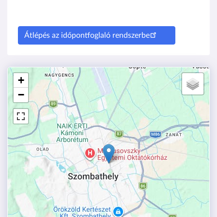
Átlépés az időpontfoglaló rendszerbe
+
−