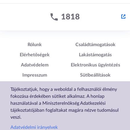
Lábléc1
Lábléc2
Rólunk
Családtámogatások
Elérhetőségek
Lakástámogatás
Adatvédelem
Elektronikus ügyintézés
Impresszum
Sütibeállítások
Akadálymentesítési
Tájékoztatjuk, hogy a weboldal a felhasználói élmény
Nyilatkozat
fokozása érdekében sütiket alkalmaz. A honlap
használatával a Miniszterelnökség Adatkezelési
tájékoztatójában foglaltakat magára nézve tudomásul
veszi.
Adatvédelmi irányelvek