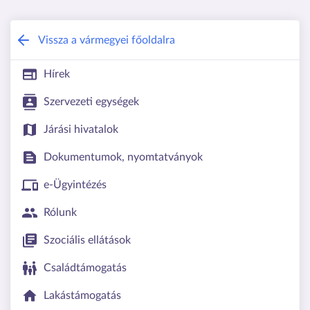
Vas Vármegyei Kormányhivatal
Vissza a vármegyei főoldalra
Hírek
Szervezeti egységek
Járási hivatalok
Dokumentumok, nyomtatványok
e-Ügyintézés
Rólunk
Szociális ellátások
Családtámogatás
Lakástámogatás