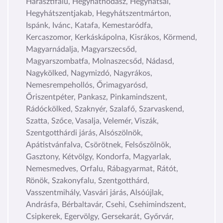
Harasztifalu, Hegyháthodász, Hegyhátsál,
Hegyhátszentjakab, Hegyhátszentmárton,
Ispánk, Ivánc, Katafa, Kemestaródfa,
Kercaszomor, Kerkáskápolna, Kisrákos, Körmend,
Magyarnádalja, Magyarszecsőd,
Magyarszombatfa, Molnaszecsőd, Nádasd,
Nagykölked, Nagymizdó, Nagyrákos,
Nemesrempehollós, Őrimagyarósd,
Őriszentpéter, Pankasz, Pinkamindszent,
Rádóckölked, Szaknyér, Szalafő, Szarvaskend,
Szatta, Szőce, Vasalja, Velemér, Viszák,
Szentgotthárdi járás, Alsószölnök,
Apátistvánfalva, Csörötnek, Felsőszölnök,
Gasztony, Kétvölgy, Kondorfa, Magyarlak,
Nemesmedves, Orfalu, Rábagyarmat, Rátót,
Rönök, Szakonyfalu, Szentgotthárd,
Vasszentmihály, Vasvári járás, Alsóújlak,
Andrásfa, Bérbaltavár, Csehi, Csehimindszent,
Csipkerek, Egervölgy, Gersekarát, Győrvár,