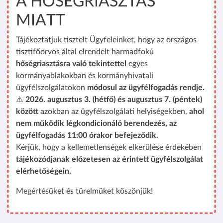
A HŐSÉGRIASZTÁS
MIATT
Tájékoztatjuk tisztelt Ügyfeleinket, hogy az országos
tisztifőorvos által elrendelt harmadfokú
hőségriasztásra való tekintettel
egyes
kormányablakokban és kormányhivatali
ügyfélszolgálatokon
módosul az ügyfélfogadás rendje.
⚠️
2026. augusztus 3. (hétfő) és augusztus 7. (péntek)
között
azokban az ügyfélszolgálati helyiségekben,
ahol
nem működik légkondicionáló berendezés, az
ügyfélfogadás 11:00 órakor befejeződik.
Kérjük, hogy a kellemetlenségek elkerülése érdekében
tájékozódjanak előzetesen az érintett ügyfélszolgálat
elérhetőségein.
Megértésüket és türelmüket köszönjük!