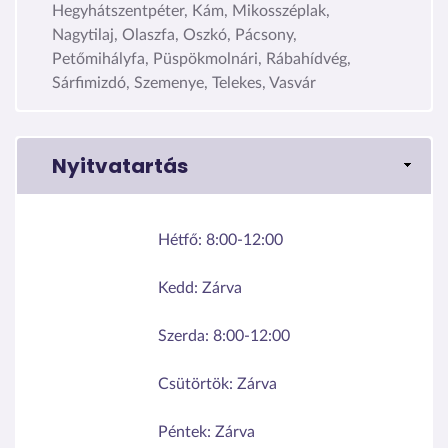
Hegyhátszentpéter, Kám, Mikosszéplak,
Nagytilaj, Olaszfa, Oszkó, Pácsony,
Petőmihályfa, Püspökmolnári, Rábahídvég,
Sárfimizdó, Szemenye, Telekes, Vasvár
Nyitvatartás
Hétfő:
8:00-12:00
Kedd:
Zárva
Szerda:
8:00-12:00
Csütörtök:
Zárva
Péntek:
Zárva