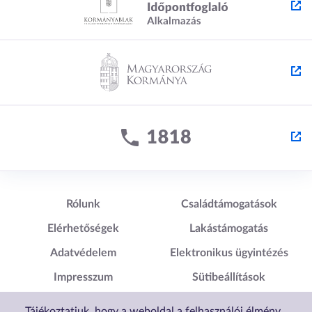
Lábléc1
Lábléc2
Rólunk
Családtámogatások
Elérhetőségek
Lakástámogatás
Adatvédelem
Elektronikus ügyintézés
Impresszum
Sütibeállítások
Akadálymentesítési
Tájékoztatjuk, hogy a weboldal a felhasználói élmény