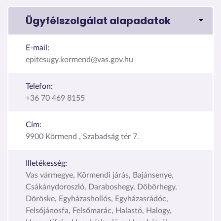
Ügyfélszolgálat alapadatok
E-mail:
epitesugy.kormend@vas.gov.hu
Telefon:
+36 70 469 8155
Cím:
9900 Körmend , Szabadság tér 7.
Illetékesség:
Vas vármegye, Körmendi járás, Bajánsenye,
Csákánydoroszló, Daraboshegy, Döbörhegy,
Döröske, Egyházashollós, Egyházasrádóc,
Felsőjánosfa, Felsőmarác, Halastó, Halogy,