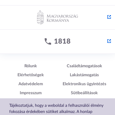
Lábléc1
Lábléc2
Rólunk
Családtámogatások
Elérhetőségek
Lakástámogatás
Adatvédelem
Elektronikus ügyintézés
Impresszum
Sütibeállítások
Akadálymentesítési
Tájékoztatjuk, hogy a weboldal a felhasználói élmény
Nyilatkozat
fokozása érdekében sütiket alkalmaz. A honlap