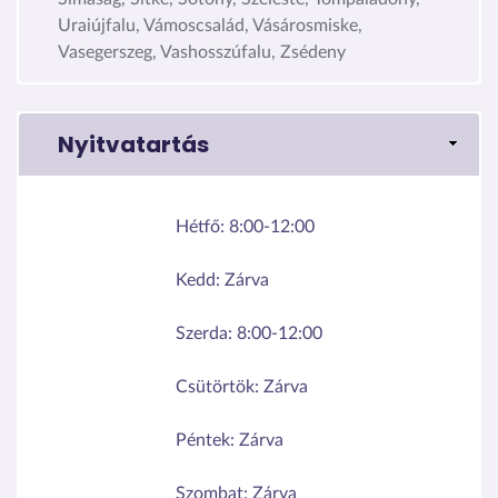
Uraiújfalu, Vámoscsalád, Vásárosmiske,
Vasegerszeg, Vashosszúfalu, Zsédeny
Nyitvatartás
Hétfő:
8:00-12:00
Kedd:
Zárva
Szerda:
8:00-12:00
Csütörtök:
Zárva
Péntek:
Zárva
Szombat:
Zárva