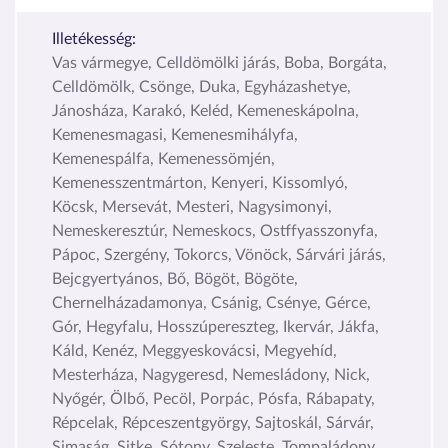
Illetékesség:
Vas vármegye, Celldömölki járás, Boba, Borgáta,
Celldömölk, Csönge, Duka, Egyházashetye,
Jánosháza, Karakó, Keléd, Kemeneskápolna,
Kemenesmagasi, Kemenesmihályfa,
Kemenespálfa, Kemenessömjén,
Kemenesszentmárton, Kenyeri, Kissomlyó,
Köcsk, Mersevát, Mesteri, Nagysimonyi,
Nemeskeresztúr, Nemeskocs, Ostffyasszonyfa,
Pápoc, Szergény, Tokorcs, Vönöck, Sárvári járás,
Bejcgyertyános, Bő, Bögöt, Bögöte,
Chernelházadamonya, Csánig, Csénye, Gérce,
Gór, Hegyfalu, Hosszúpereszteg, Ikervár, Jákfa,
Káld, Kenéz, Meggyeskovácsi, Megyehíd,
Mesterháza, Nagygeresd, Nemesládony, Nick,
Nyőgér, Ölbő, Pecöl, Porpác, Pósfa, Rábapaty,
Répcelak, Répceszentgyörgy, Sajtoskál, Sárvár,
Simaság, Sitke, Sótony, Szeleste, Tompaládony,