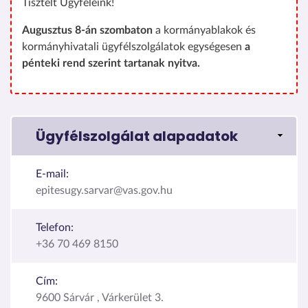
Tisztelt Ügyfeleink!
Augusztus 8-án szombaton
a kormányablakok és
kormányhivatali ügyfélszolgálatok egységesen
a
pénteki rend szerint tartanak nyitva.
Ügyfélszolgálat alapadatok
E-mail:
epitesugy.sarvar@vas.gov.hu
Telefon:
+36 70 469 8150
Cím:
9600 Sárvár , Várkerület 3.