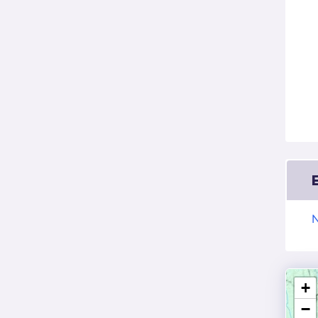
N
+
−