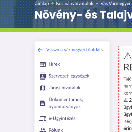
Címlap
Kormányhivatalok
Vas Vármegyei
Növény- és Talaj
Vissza a vármegyei főoldalra
⚠
Hírek
R
Szervezeti egységek
Tájé
har
Járási hivatalok
kor
Dokumentumok,
⚠️
2
nyomtatványok
ügyf
ügy
e-Ügyintézés
Kérj
érin
Rólunk