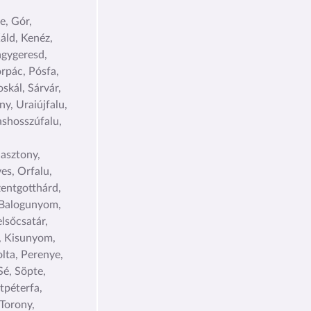
e, Gór,
áld, Kenéz,
gygeresd,
rpác, Pósfa,
skál, Sárvár,
y, Uraiújfalu,
ashosszúfalu,
Gasztony,
es, Orfalu,
zentgotthárd,
, Balogunyom,
lsőcsatár,
, Kisunyom,
lta, Perenye,
Sé, Söpte,
tpéterfa,
 Torony,