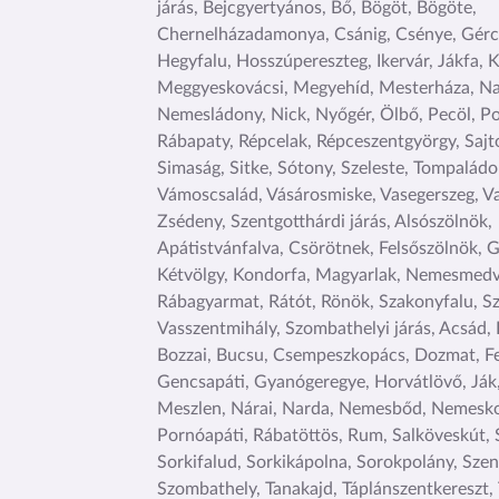
járás, Bejcgyertyános, Bő, Bögöt, Bögöte,
Chernelházadamonya, Csánig, Csénye, Gérc
Hegyfalu, Hosszúpereszteg, Ikervár, Jákfa, K
Meggyeskovácsi, Megyehíd, Mesterháza, Na
Nemesládony, Nick, Nyőgér, Ölbő, Pecöl, Po
Rábapaty, Répcelak, Répceszentgyörgy, Sajto
Simaság, Sitke, Sótony, Szeleste, Tompaládon
Vámoscsalád, Vásárosmiske, Vasegerszeg, V
Zsédeny, Szentgotthárdi járás, Alsószölnök,
Apátistvánfalva, Csörötnek, Felsőszölnök, 
Kétvölgy, Kondorfa, Magyarlak, Nemesmedv
Rábagyarmat, Rátót, Rönök, Szakonyfalu, S
Vasszentmihály, Szombathelyi járás, Acsád
Bozzai, Bucsu, Csempeszkopács, Dozmat, Fe
Gencsapáti, Gyanógeregye, Horvátlövő, Ják
Meszlen, Nárai, Narda, Nemesbőd, Nemesko
Pornóapáti, Rábatöttös, Rum, Salköveskút, 
Sorkifalud, Sorkikápolna, Sorokpolány, Szen
Szombathely, Tanakajd, Táplánszentkereszt,