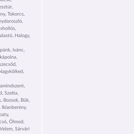
sztúr,
ny, Tokorcs,
nydoroszló,
shollós,
alastó, Halogy,
pánk, Ivánc,
kápolna,
szecsőd,
Nagykölked,
kamindszent,
, Szatta,
s, Bozsok, Bük,
 Iklanberény,
paty,
csó, Ólmod,
Velem, Sárvári