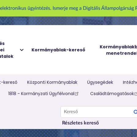
U
z elektronikus ügyintézés. Ismerje meg a Digitális Állampolgársá
g
r
á
s
a
és
Kormányablakb
ei
Kormányablak-kereső
t
menetrende
talok
a
r
t
a
t-kereső
Központi Kormányablak
Ügysegédek
Intézh
l
elletti menü
1818 - Kormányzati Ügyfélvonal
Családtámogatások
o
m
Kereső
r
a
Részletes kereső