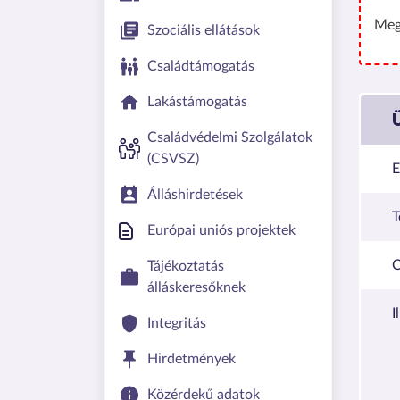
Meg
Szociális ellátások
Családtámogatás
Lakástámogatás
Családvédelmi Szolgálatok
(CSVSZ)
E
Álláshirdetések
T
Európai uniós projektek
C
Tájékoztatás
álláskeresőknek
I
Integritás
Hirdetmények
Közérdekű adatok