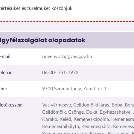
értésüket és türelmüket köszönjük!
Ügyfélszolgálat alapadatok
-mail:
novenytalaj@vas.gov.hu
elefon:
06-30- 751-7972
ím:
9700 Szombathely, Zanati út 3.
lletékesség:
Vas vármegye, Celldömölki járás, Boba, Borg
Celldömölk, Csönge, Duka, Egyházashetye, 
Karakó, Keléd, Kemeneskápolna, Kemenesm
Kemenesmihályfa, Kemenespálfa, Kemeness
Kemenesszentmárton, Kenyeri, Kissomlyó, 