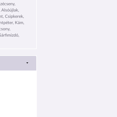
szécseny,
 Alsóújlak,
t, Csipkerek,
ntpéter, Kám,
csony,
Sárfimizdó,