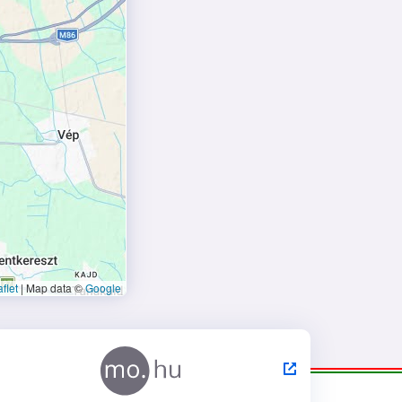
flet
|
Map data ©
Google