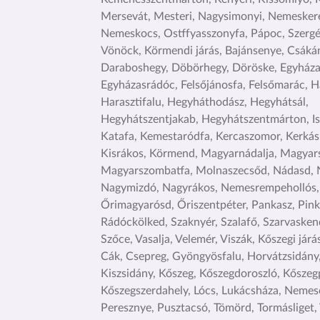
Mersevát, Mesteri, Nagysimonyi, Nemeskere
Nemeskocs, Ostffyasszonyfa, Pápoc, Szergé
Vönöck, Körmendi járás, Bajánsenye, Csáká
Daraboshegy, Döbörhegy, Döröske, Egyháza
Egyházasrádóc, Felsőjánosfa, Felsőmarác, H
Harasztifalu, Hegyháthodász, Hegyhátsál,
Hegyhátszentjakab, Hegyhátszentmárton, Is
Katafa, Kemestaródfa, Kercaszomor, Kerkás
Kisrákos, Körmend, Magyarnádalja, Magyar
Magyarszombatfa, Molnaszecsőd, Nádasd, 
Nagymizdó, Nagyrákos, Nemesrempehollós,
Őrimagyarósd, Őriszentpéter, Pankasz, Pin
Rádóckölked, Szaknyér, Szalafő, Szarvaskend
Szőce, Vasalja, Velemér, Viszák, Kőszegi járá
Cák, Csepreg, Gyöngyösfalu, Horvátzsidány,
Kiszsidány, Kőszeg, Kőszegdoroszló, Kőszeg
Kőszegszerdahely, Lócs, Lukácsháza, Nemes
Peresznye, Pusztacsó, Tömörd, Tormásliget, 