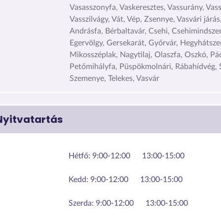
Vasasszonyfa, Vaskeresztes, Vassurány, Vas
Vasszilvágy, Vát, Vép, Zsennye, Vasvári járás,
Andrásfa, Bérbaltavár, Csehi, Csehimindszen
Egervölgy, Gersekarát, Győrvár, Hegyhátsze
Mikosszéplak, Nagytilaj, Olaszfa, Oszkó, Pá
Petőmihályfa, Püspökmolnári, Rábahídvég, 
Szemenye, Telekes, Vasvár
Nyitvatartás
Hétfő:
9:00-12:00
13:00-15:00
Kedd:
9:00-12:00
13:00-15:00
Szerda:
9:00-12:00
13:00-15:00