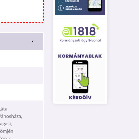
áta,
Jánosháza,
agasi,
ömjén,
Köcsk,