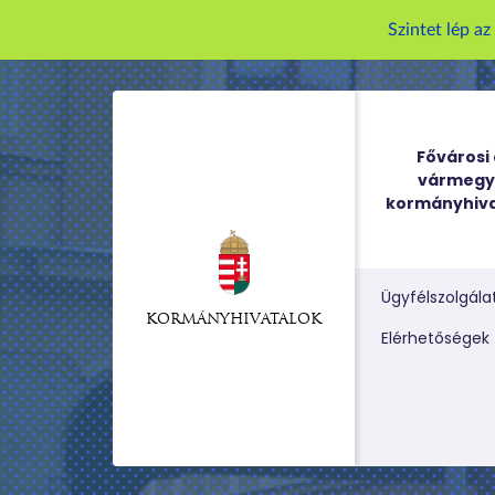
Szintet lép a
Fővárosi 
vármegy
kormányhiva
Ügyfélszolgála
KORMÁNYHIVATALOK
Kereső m
Elérhetőségek