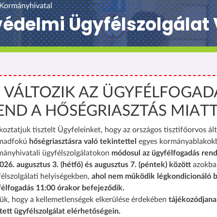
 Kormányhivatal
védelmi Ügyfélszolgála
️ VÁLTOZIK AZ ÜGYFÉLFOGAD
END A HŐSÉGRIASZTÁS MIAT
koztatjuk tisztelt Ügyfeleinket, hogy az országos tisztifőorvos ált
madfokú
hőségriasztásra való tekintettel
egyes kormányablakok
mányhivatali ügyfélszolgálatokon
módosul az ügyfélfogadás rend
026. augusztus 3. (hétfő) és augusztus 7. (péntek) között
azokba
élszolgálati helyiségekben,
ahol nem működik légkondicionáló b
félfogadás 11:00 órakor befejeződik.
ük, hogy a kellemetlenségek elkerülése érdekében
tájékozódjana
tett ügyfélszolgálat elérhetőségein.