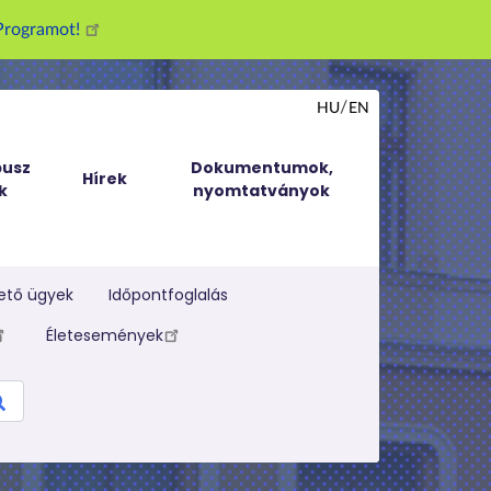
g Programot!
HU
EN
usz
Dokumentumok,
Hírek
k
nyomtatványok
ető ügyek
Időpontfoglalás
Életesemények