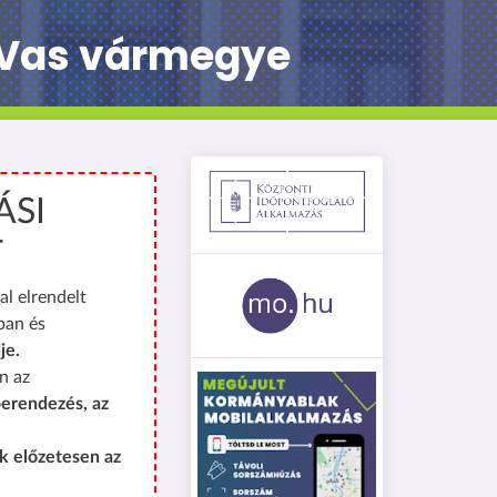
t Vas vármegye
ÁSI
T
al elrendelt
ban és
je.
n az
erendezés, az
k előzetesen az