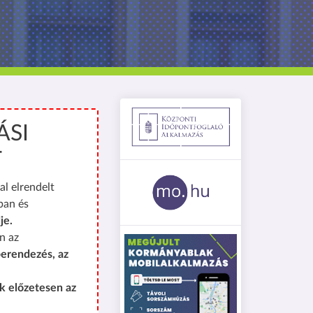
ÁSI
T
al elrendelt
ban és
je.
n az
erendezés, az
k előzetesen az