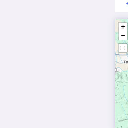
B
+
−