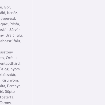
e, Gór,
áld, Kenéz,
gygeresd,
rpác, Pósfa,
skál, Sárvár,
y, Uraiújfalu,
ashosszúfalu,
Gasztony,
es, Orfalu,
zentgotthárd,
, Balogunyom,
lsőcsatár,
, Kisunyom,
lta, Perenye,
Sé, Söpte,
tpéterfa,
 Torony,