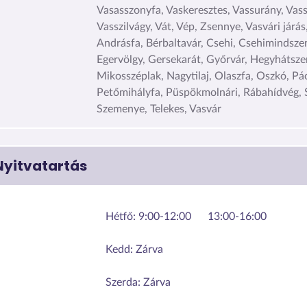
Vasasszonyfa, Vaskeresztes, Vassurány, Vas
Vasszilvágy, Vát, Vép, Zsennye, Vasvári járás,
Andrásfa, Bérbaltavár, Csehi, Csehimindszen
Egervölgy, Gersekarát, Győrvár, Hegyhátsze
Mikosszéplak, Nagytilaj, Olaszfa, Oszkó, Pá
Petőmihályfa, Püspökmolnári, Rábahídvég, 
Szemenye, Telekes, Vasvár
Nyitvatartás
Hétfő:
9:00-12:00
13:00-16:00
Kedd:
Zárva
Szerda:
Zárva