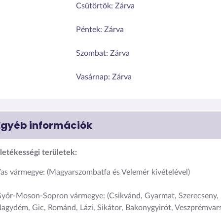
Csütörtök:
Zárva
Péntek:
Zárva
Szombat:
Zárva
Vasárnap:
Zárva
Egyéb információk
lletékességi területek:
as vármegye: (Magyarszombatfa és Velemér kivételével)
yőr-Moson-Sopron vármegye: (Csikvánd, Gyarmat, Szerecseny, 
agydém, Gic, Románd, Lázi, Sikátor, Bakonygyirót, Veszprémvarsá