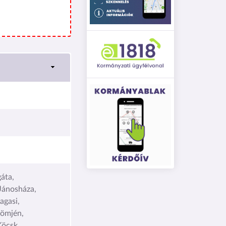
áta,
Jánosháza,
agasi,
ömjén,
Köcsk,