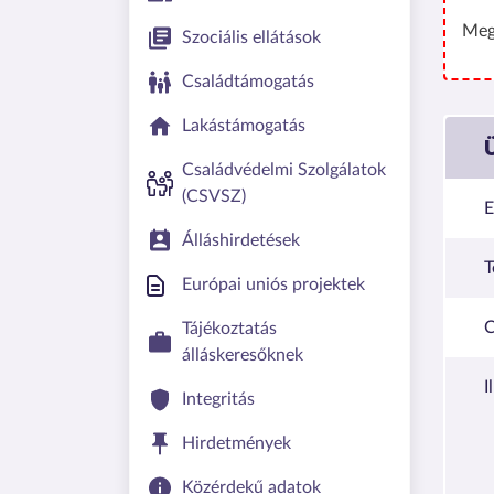
Meg
Szociális ellátások
Családtámogatás
Lakástámogatás
Családvédelmi Szolgálatok
(CSVSZ)
E
Álláshirdetések
T
Európai uniós projektek
C
Tájékoztatás
álláskeresőknek
I
Integritás
Hirdetmények
Közérdekű adatok