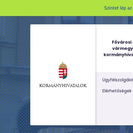
Szintet lép a
Fővárosi 
vármegy
kormányhiva
Ügyfélszolgála
KORMÁNYHIVATALOK
Kereső m
Elérhetőségek