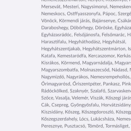
Mersevát, Mesteri, Nagysimonyi, Nemeskere
Nemeskocs, Ostffyasszonyfa, Pápoc, Szergé
Vönöck, Körmendi járás, Bajánsenye, Csáká
Daraboshegy, Döbörhegy, Döröske, Egyháza
Egyházasrádóc, Felsőjánosfa, Felsőmarác, H
Harasztifalu, Hegyháthodász, Hegyhátsál,
Hegyhátszentjakab, Hegyhátszentmárton, Is
Katafa, Kemestaródfa, Kercaszomor, Kerkás
Kisrákos, Körmend, Magyarnádalja, Magyar
Magyarszombatfa, Molnaszecsőd, Nádasd, 
Nagymizdó, Nagyrákos, Nemesrempehollós,
Őrimagyarósd, Őriszentpéter, Pankasz, Pin
Rádóckölked, Szaknyér, Szalafő, Szarvaskend
Szőce, Vasalja, Velemér, Viszák, Kőszegi járá
Cák, Csepreg, Gyöngyösfalu, Horvátzsidány,
Kiszsidány, Kőszeg, Kőszegdoroszló, Kőszeg
Kőszegszerdahely, Lócs, Lukácsháza, Nemes
Peresznye, Pusztacsó, Tömörd, Tormásliget, 