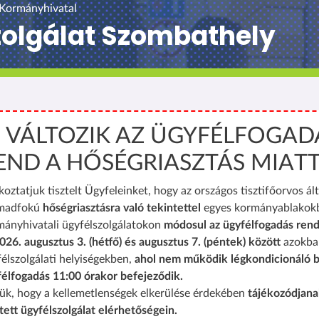
 Kormányhivatal
zolgálat Szombathely
️ VÁLTOZIK AZ ÜGYFÉLFOGAD
END A HŐSÉGRIASZTÁS MIAT
koztatjuk tisztelt Ügyfeleinket, hogy az országos tisztifőorvos ált
madfokú
hőségriasztásra való tekintettel
egyes kormányablakok
mányhivatali ügyfélszolgálatokon
módosul az ügyfélfogadás rend
026. augusztus 3. (hétfő) és augusztus 7. (péntek) között
azokba
élszolgálati helyiségekben,
ahol nem működik légkondicionáló b
félfogadás 11:00 órakor befejeződik.
ük, hogy a kellemetlenségek elkerülése érdekében
tájékozódjana
tett ügyfélszolgálat elérhetőségein.