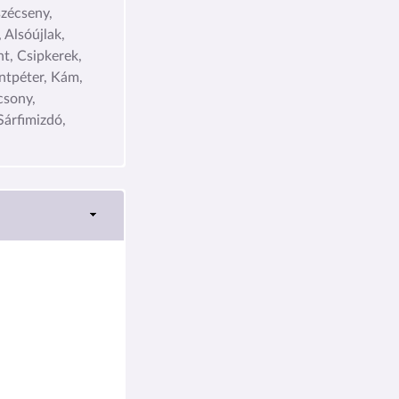
szécseny,
 Alsóújlak,
t, Csipkerek,
ntpéter, Kám,
csony,
Sárfimizdó,