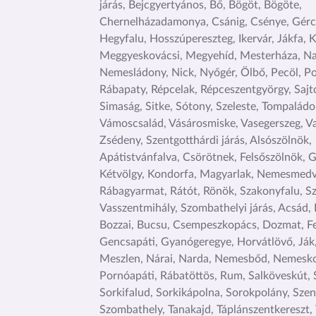
járás, Bejcgyertyános, Bő, Bögöt, Bögöte,
Chernelházadamonya, Csánig, Csénye, Gérc
Hegyfalu, Hosszúpereszteg, Ikervár, Jákfa, K
Meggyeskovácsi, Megyehíd, Mesterháza, Na
Nemesládony, Nick, Nyőgér, Ölbő, Pecöl, Po
Rábapaty, Répcelak, Répceszentgyörgy, Sajto
Simaság, Sitke, Sótony, Szeleste, Tompaládon
Vámoscsalád, Vásárosmiske, Vasegerszeg, V
Zsédeny, Szentgotthárdi járás, Alsószölnök,
Apátistvánfalva, Csörötnek, Felsőszölnök, 
Kétvölgy, Kondorfa, Magyarlak, Nemesmedv
Rábagyarmat, Rátót, Rönök, Szakonyfalu, S
Vasszentmihály, Szombathelyi járás, Acsád
Bozzai, Bucsu, Csempeszkopács, Dozmat, Fe
Gencsapáti, Gyanógeregye, Horvátlövő, Ják
Meszlen, Nárai, Narda, Nemesbőd, Nemesko
Pornóapáti, Rábatöttös, Rum, Salköveskút, 
Sorkifalud, Sorkikápolna, Sorokpolány, Szen
Szombathely, Tanakajd, Táplánszentkereszt,