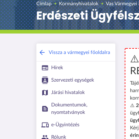
Címlap
Kormányhivatalok
Vas Vármegyei
Erdészeti Ügyféls
Vissza a vármegyei főoldalra
⚠
Hírek
R
Szervezeti egységek
Tájé
har
Járási hivatalok
kor
Dokumentumok,
⚠️
2
nyomtatványok
ügyf
ügy
e-Ügyintézés
Kérj
érin
Rólunk