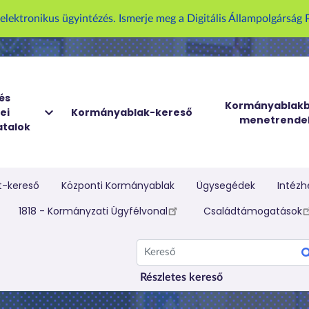
U
z elektronikus ügyintézés. Ismerje meg a Digitális Állampolgársá
g
r
á
s
a
és
Kormányablakb
ei
Kormányablak-kereső
t
menetrende
talok
a
r
t
a
t-kereső
Központi Kormányablak
Ügysegédek
Intézh
l
elletti menü
1818 - Kormányzati Ügyfélvonal
Családtámogatások
o
m
Kereső
r
a
Részletes kereső