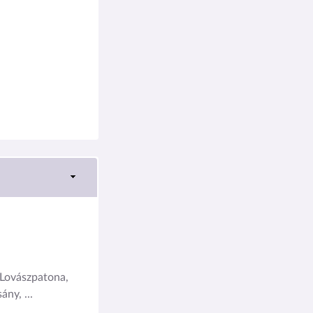
Lovászpatona,
ny, ...