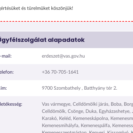
értésüket és türelmüket köszönjük!
Ügyfélszolgálat alapadatok
-mail:
erdeszet@vas.gov.hu
elefon:
+36 70-705-1641
ím:
9700 Szombathely , Batthyány tér 2.
lletékesség:
Vas vármegye, Celldömölki járás, Boba, Borg
Celldömölk, Csönge, Duka, Egyházashetye, 
Karakó, Keléd, Kemeneskápolna, Kemenesm
Kemenesmihályfa, Kemenespálfa, Kemeness
Kemenesszentmárton, Kenyeri, Kissomlyó, 