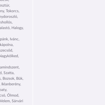
sztúr,
ny, Tokorcs,
nydoroszló,
shollós,
alastó, Halogy,
pánk, Ivánc,
kápolna,
szecsőd,
Nagykölked,
kamindszent,
, Szatta,
s, Bozsok, Bük,
 Iklanberény,
paty,
csó, Ólmod,
Velem, Sárvári