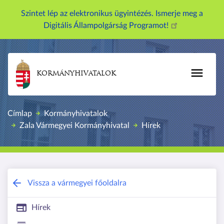
U
Szintet lép az elektronikus ügyintézés. Ismerje meg a
g
Digitális Állampolgárság Programot!
r
á
s
a
KORMÁNYHIVATALOK
t
a
r
Címlap
Kormányhivatalok
t
Zala Vármegyei Kormányhivatal
Hírek
a
l
o
m
r
Zala Vármegyei Kormányhivatal
Vissza a vármegyei főoldalra
a
Hírek