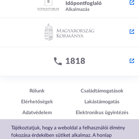
k
m
m
e
e
g
g
Lábléc1
Lábléc2
Rólunk
Családtámogatások
Elérhetőségek
Lakástámogatás
Adatvédelem
Elektronikus ügyintézés
Impresszum
Sütibeállítások
Tájékoztatjuk, hogy a weboldal a felhasználói élmény
Akadálymentesítési
fokozása érdekében sütiket alkalmaz. A honlap