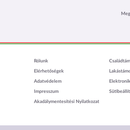
Meg
Lábléc1
Láblé
Rólunk
Családtá
Elérhetőségek
Lakástám
Adatvédelem
Elektroni
Impresszum
Sütibeállí
Akadálymentesítési Nyilatkozat