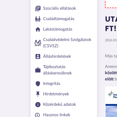
Szociális ellátások
UT
Családtámogatás
FT!
Lakástámogatás
Családvédelmi Szolgálatok
2026.03.
(CSVSZ)
Más te
Álláshirdetések
Amenny
Tájékoztatás
között
álláskeresőknek
előtt
b
Integritás
Kép
Hirdetmények
Közérdekű adatok
Hasznos linkek