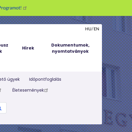
g Programot!
HU
EN
usz
Dokumentumok,
Hírek
k
nyomtatványok
ető ügyek
Időpontfoglalás
Életesemények