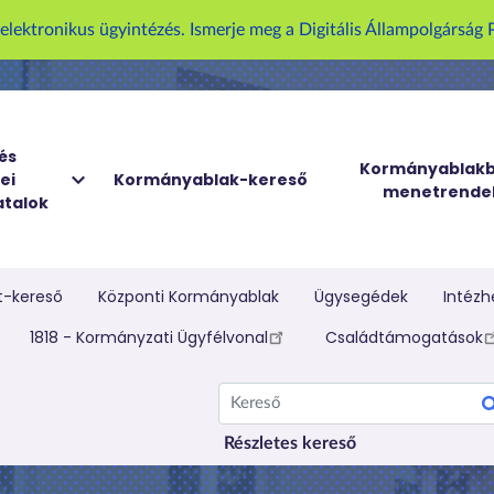
U
z elektronikus ügyintézés. Ismerje meg a Digitális Állampolgársá
g
r
á
s
a
és
Kormányablakb
ei
Kormányablak-kereső
t
menetrende
talok
a
r
t
a
t-kereső
Központi Kormányablak
Ügysegédek
Intézh
l
elletti menü
1818 - Kormányzati Ügyfélvonal
Családtámogatások
o
m
Kereső
r
a
Részletes kereső