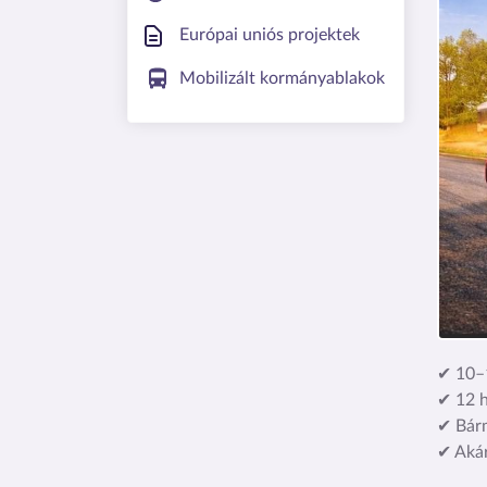
Európai uniós projektek
Mobilizált kormányablakok
✔
10–1
✔
12 h
✔
Bárm
✔
Akár