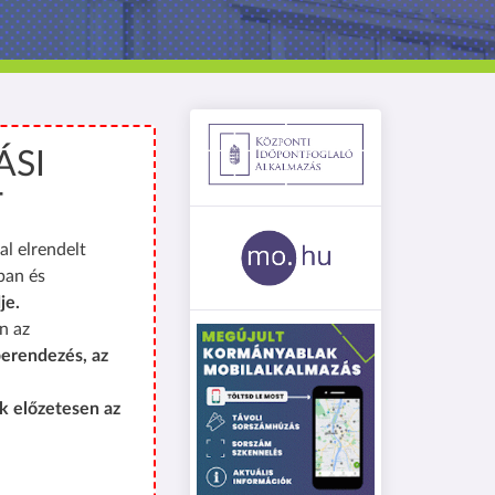
ÁSI
T
al elrendelt
ban és
je.
n az
erendezés, az
k előzetesen az