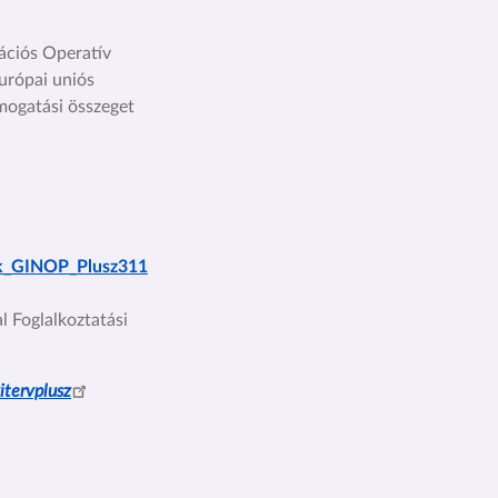
vációs Operatív
európai uniós
ámogatási összeget
nek_GINOP_Plusz311
al Foglalkoztatási
itervplusz