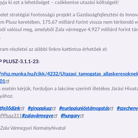
yja ki ezt a lehetőséget – csökkentse utazási költségeit!
elet stratégiai fontosságú projekt a Gazdaságfejlesztési és Inno
m Plusz keretében, 175,67 milliárd forint vissza nem térítendő 
ból valósul meg, amelyből Zala vármegye 4,927 milliárd forint t
.
ram részletei az alábbi linkre kattintva érhetőek el:
 PLUSZ-3.1.1-23:
://nfsz.munka.hu//cikk/4232/Utazasi_tamogatas_allaskeresok
01
 esetén kérjük, forduljon a lakcíme szerinti illetékes Járási Hivat
yához.
tfejlődünk
#ginopplusz
#európaiunióstámogatás
#szecheny
PPlusz311
#zalavármegye
#hungary
: Zala Vármegyei Kormányhivatal