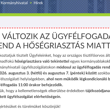
 Kormányhivatal
Hírek
️ VÁLTOZIK AZ ÜGYFÉLFOGAD
END A HŐSÉGRIASZTÁS MIAT
koztatjuk tisztelt Ügyfeleinket, hogy az országos tisztifőorvos ált
madfokú
hőségriasztásra való tekintettel
egyes kormányablakok
mányhivatali ügyfélszolgálatokon
módosul az ügyfélfogadás rend
026. augusztus 3. (hétfő) és augusztus 7. (péntek) között
azokba
élszolgálati helyiségekben,
ahol nem működik légkondicionáló b
félfogadás 11:00 órakor befejeződik.
ük, hogy a kellemetlenségek elkerülése érdekében
tájékozódjana
tett ügyfélszolgálat elérhetőségein.
értésüket és türelmüket köszönjük!