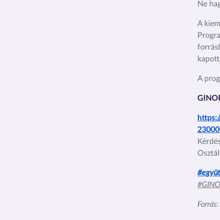
Ne hag
A kiem
Progra
forrás
kapott
A prog
GINOP
https
23000
Kérdés
Osztál
#együt
#GINO
Forrás