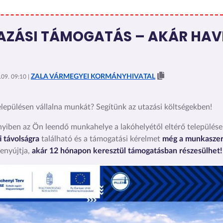
AZÁSI TÁMOGATÁS – AKÁR HAVI
ZALA VÁRMEGYEI KORMÁNYHIVATAL
09. 09:10 |
lepülésen vállalna munkát? Segítünk az utazási költségekben!
iben az Ön leendő munkahelye a lakóhelyétől eltérő település
i távolságra
található és a támogatási kérelmet
még a munkasze
enyújtja,
akár 12 hónapon keresztül támogatásban részesülhet!