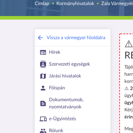
Címlap
Kormányhivatalok
Zala Vármegyei
Vissza a vármegyei főoldalra
⚠
Hírek
R
Szervezeti egységek
Tájé
har
Járási hivatalok
kor
Főispán
⚠️
2
ügyf
Dokumentumok,
ügy
nyomtatványok
Kérj
érin
e-Ügyintézés
Meg
Rólunk