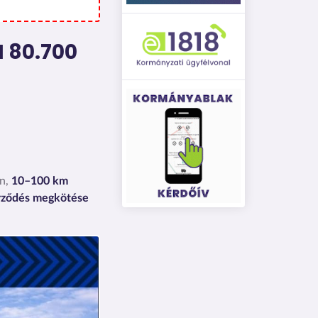
 80.700
en,
10–100 km
rződés megkötése