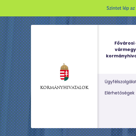
Szintet lép a
Fővárosi 
vármegy
kormányhiva
Ügyfélszolgála
KORMÁNYHIVATALOK
Kereső m
Elérhetőségek