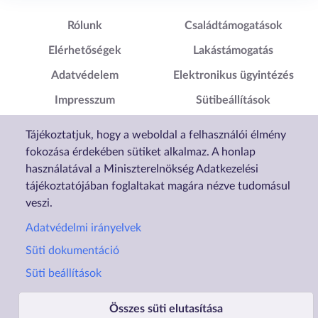
Lábléc1
Lábléc2
Rólunk
Családtámogatások
Elérhetőségek
Lakástámogatás
Adatvédelem
Elektronikus ügyintézés
Impresszum
Sütibeállítások
Akadálymentesítési
Tájékoztatjuk, hogy a weboldal a felhasználói élmény
Nyilatkozat
fokozása érdekében sütiket alkalmaz. A honlap
használatával a Miniszterelnökség Adatkezelési
tájékoztatójában foglaltakat magára nézve tudomásul
veszi.
Adatvédelmi irányelvek
Süti dokumentáció
Süti beállítások
Összes süti elutasítása