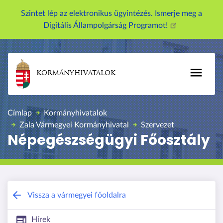
U
Szintet lép az elektronikus ügyintézés. Ismerje meg a
g
Digitális Állampolgárság Programot!
r
á
s
a
KORMÁNYHIVATALOK
t
a
r
Címlap
Kormányhivatalok
t
Zala Vármegyei Kormányhivatal
Szervezet
a
Népegészségügyi Főosztály
l
o
m
r
a
Zala Vármegyei Kormányhivatal
Vissza a vármegyei főoldalra
Hírek