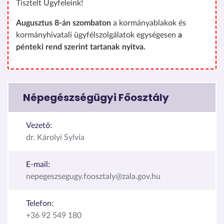
Tisztelt Ügyfeleink!
Augusztus 8-án szombaton
a kormányablakok és
kormányhivatali ügyfélszolgálatok egységesen
a
pénteki rend szerint tartanak nyitva.
Népegészségügyi Főosztály
Vezető:
dr. Károlyi Sylvia
E-mail:
nepegeszsegugy.foosztaly@zala.gov.hu
Telefon:
+36 92 549 180