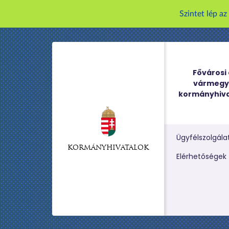
Szintet lép a
Fővárosi 
vármegy
kormányhiva
Ügyfélszolgála
KORMÁNYHIVATALOK
Kereső m
Elérhetőségek