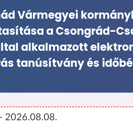
ád Vármegyei kormányhi
) utasítása a Csongrád-
tal alkalmazott elektron
rás tanúsítvány és időb
 - 2026.08.08.