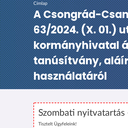
Címlap
A Csongrád-Csan
63/2024. (X. 01.
kormányhivatal ál
tanúsítvány, aláí
használatáról
Szombati nyitvatartás
Tisztelt Ügyfeleink!