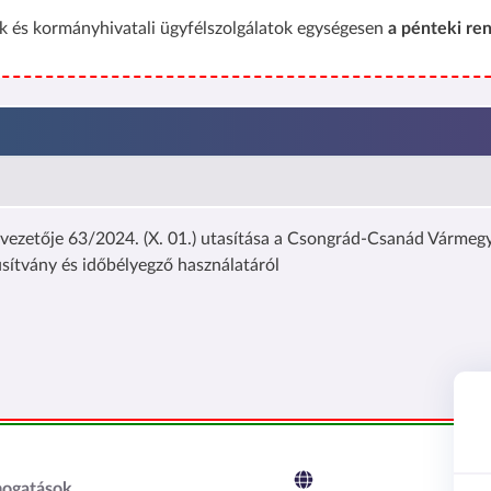
 és kormányhivatali ügyfélszolgálatok egységesen
a pénteki ren
zetője 63/2024. (X. 01.) utasítása a Csongrád-Csanád Vármegye
úsítvány és időbélyegző használatáról
c2
mogatások