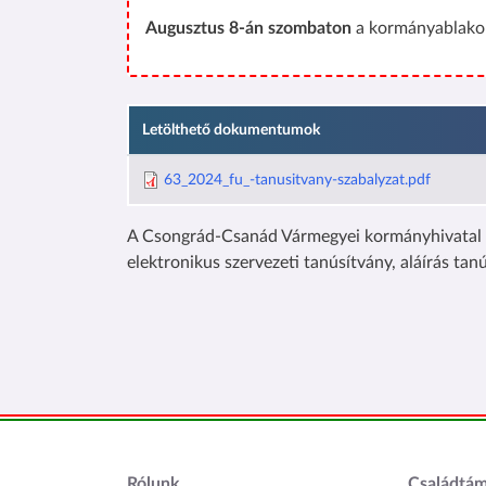
Augusztus 8-án szombaton
a kormányablakok
Letölthető dokumentumok
63_2024_fu_-tanusitvany-szabalyzat.pdf
A Csongrád-Csanád Vármegyei kormányhivatal ve
elektronikus szervezeti tanúsítvány, aláírás tan
Lábléc1
Láblé
Rólunk
Családtá