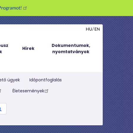
g Programot!
HU
EN
usz
Dokumentumok,
Hírek
k
nyomtatványok
ető ügyek
Időpontfoglalás
Életesemények