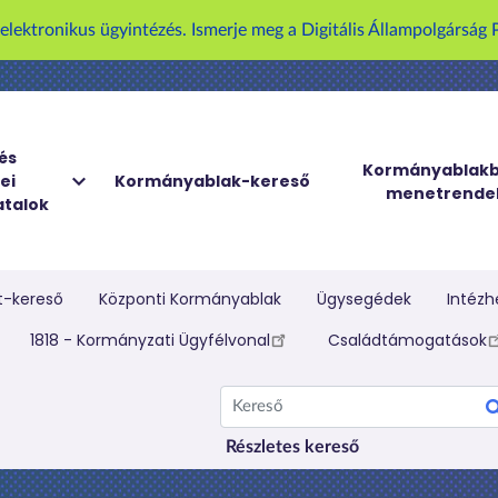
U
z elektronikus ügyintézés. Ismerje meg a Digitális Állampolgársá
g
r
á
s
a
és
Kormányablakb
ei
Kormányablak-kereső
t
menetrende
talok
a
r
t
a
t-kereső
Központi Kormányablak
Ügysegédek
Intézh
l
elletti menü
1818 - Kormányzati Ügyfélvonal
Családtámogatások
o
m
Kereső
r
a
Részletes kereső