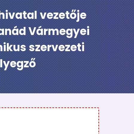
vatal vezetője
Csanád Vármegyei
ikus szervezeti
élyegző