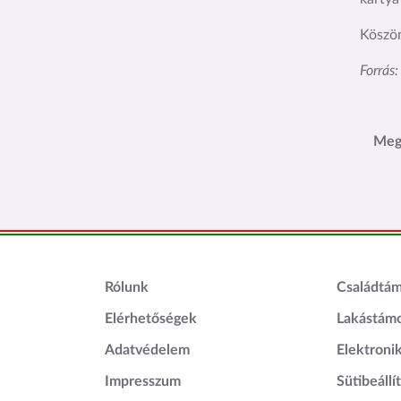
Köszön
Forrás
Meg
Lábléc1
Láblé
Rólunk
Családtá
Elérhetőségek
Lakástám
Adatvédelem
Elektroni
Impresszum
Sütibeállí