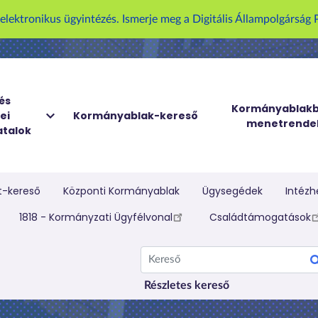
U
z elektronikus ügyintézés. Ismerje meg a Digitális Állampolgársá
g
r
á
s
a
és
Kormányablakb
ei
Kormányablak-kereső
t
menetrende
talok
a
r
t
a
t-kereső
Központi Kormányablak
Ügysegédek
Intézh
l
elletti menü
1818 - Kormányzati Ügyfélvonal
Családtámogatások
o
m
Kereső
r
a
Részletes kereső