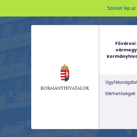
Szintet lép a
Fővárosi 
vármegy
kormányhiva
Ügyfélszolgála
KORMÁNYHIVATALOK
Kereső m
Elérhetőségek