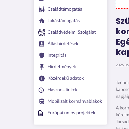
Családtámogatás
Sz
Lakástámogatás
ko
Családvédelmi Szolgálat
Egé
Álláshirdetések
ka
Integritás
2026.06.
Hirdetmények
Közérdekű adatok
Techni
kapcso
Hasznos linkek
napjái
Mobilizált kormányablakok
A korm
Európai uniós projektek
kérelm
Társad
kártya