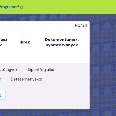
g Programot!
HU
EN
usz
Dokumentumok,
Hírek
k
nyomtatványok
ető ügyek
Időpontfoglalás
Életesemények