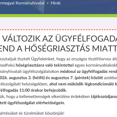
ármegyei Kormányhivatal
Hírek
️ VÁLTOZIK AZ ÜGYFÉLFOGAD
END A HŐSÉGRIASZTÁS MIAT
koztatjuk tisztelt Ügyfeleinket, hogy az országos tisztifőorvos ált
madfokú
hőségriasztásra való tekintettel
egyes kormányablakok
mányhivatali ügyfélszolgálatokon
módosul az ügyfélfogadás rend
026. augusztus 3. (hétfő) és augusztus 7. (péntek) között
azokba
élszolgálati helyiségekben,
ahol nem működik légkondicionáló b
félfogadás 11:00 órakor befejeződik.
ük, hogy a kellemetlenségek elkerülése érdekében
tájékozódjana
tett ügyfélszolgálat elérhetőségein.
értésüket és türelmüket köszönjük!