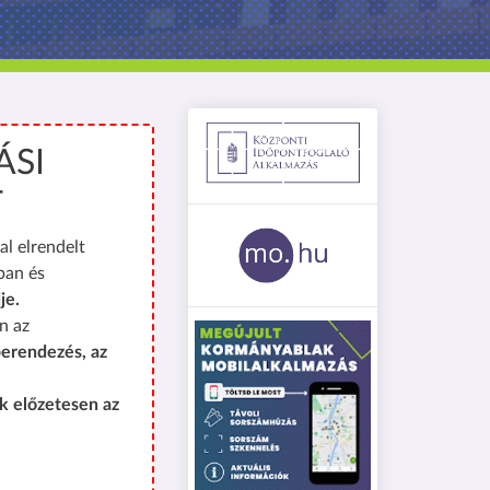
ÁSI
T
al elrendelt
ban és
je.
n az
erendezés, az
k előzetesen az