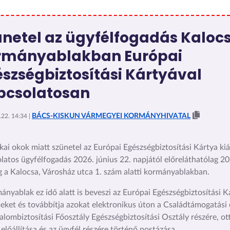
ünetel az ügyfélfogadás Kaloc
rmányablakban Európai
szségbiztosítási Kártyával
pcsolatosan
BÁCS-KISKUN VÁRMEGYEI KORMÁNYHIVATAL
22. 14:34 |
kai okok miatt szünetel az Európai Egészségbiztosítási Kártya kiál
latos ügyfélfogadás 2026. június 22. napjától előreláthatólag 202
g a Kalocsa, Városház utca 1. szám alatti kormányablakban.
ányablak ez idő alatt is beveszi az Európai Egészségbiztosítási Kár
eket és továbbítja azokat elektronikus úton a Családtámogatási 
alombiztosítási Főosztály Egészségbiztosítási Osztály részére, ot
 előállítása és az ügyfél részére történő postázása.