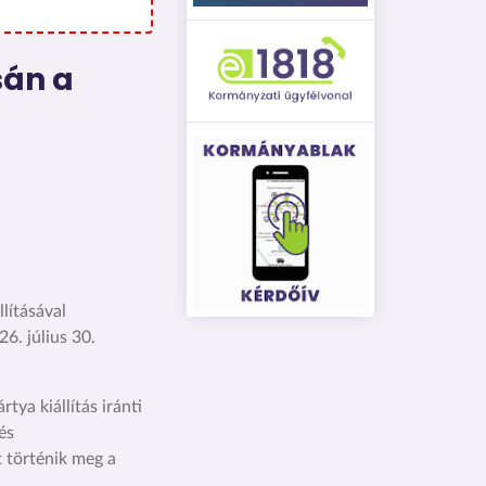
sán a
lításával
6. július 30.
tya kiállítás iránti
és
t történik meg a