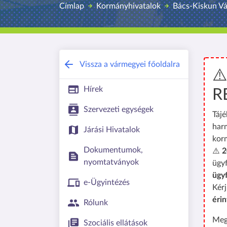
Címlap
Kormányhivatalok
Bács-Kiskun V
Vissza a vármegyei főoldalra
⚠
Hírek
R
Szervezeti egységek
Tájé
har
Járási Hivatalok
kor
Dokumentumok,
⚠️
2
nyomtatványok
ügyf
ügy
e-Ügyintézés
Kérj
érin
Rólunk
Meg
Szociális ellátások