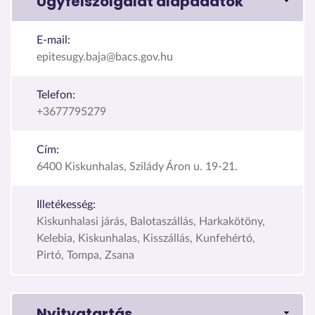
Ügyfélszolgálat alapadatok
E-mail:
epitesugy.baja@bacs.gov.hu
Telefon:
+3677795279
Cím:
6400 Kiskunhalas, Szilády Áron u. 19-21.
Illetékesség:
Kiskunhalasi járás, Balotaszállás, Harkakötöny,
Kelebia, Kiskunhalas, Kisszállás, Kunfehértó,
Pirtó, Tompa, Zsana
Nyitvatartás