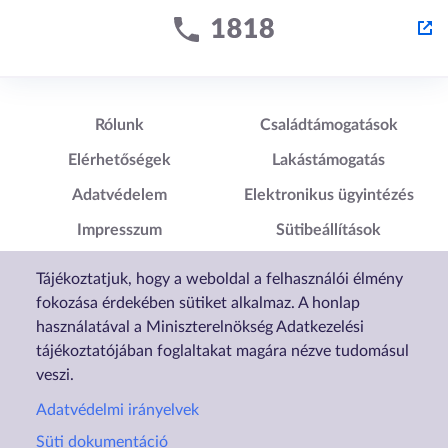
Lábléc1
Lábléc2
Rólunk
Családtámogatások
Elérhetőségek
Lakástámogatás
Adatvédelem
Elektronikus ügyintézés
Impresszum
Sütibeállítások
Akadálymentesítési
Tájékoztatjuk, hogy a weboldal a felhasználói élmény
Nyilatkozat
fokozása érdekében sütiket alkalmaz. A honlap
használatával a Miniszterelnökség Adatkezelési
tájékoztatójában foglaltakat magára nézve tudomásul
veszi.
Adatvédelmi irányelvek
Süti dokumentáció