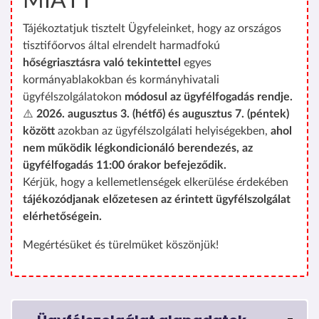
MIATT
Tájékoztatjuk tisztelt Ügyfeleinket, hogy az országos
tisztifőorvos által elrendelt harmadfokú
hőségriasztásra való tekintettel
egyes
kormányablakokban és kormányhivatali
ügyfélszolgálatokon
módosul az ügyfélfogadás rendje.
⚠️
2026. augusztus 3. (hétfő) és augusztus 7. (péntek)
között
azokban az ügyfélszolgálati helyiségekben,
ahol
nem működik légkondicionáló berendezés, az
ügyfélfogadás 11:00 órakor befejeződik.
Kérjük, hogy a kellemetlenségek elkerülése érdekében
tájékozódjanak előzetesen az érintett ügyfélszolgálat
elérhetőségein.
Megértésüket és türelmüket köszönjük!