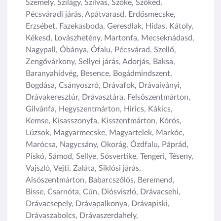
Szemely, Szilágy, Szilvás, Szőke, Szőkéd,
Pécsváradi járás, Apátvarasd, Erdősmecske,
Erzsébet, Fazekasboda, Geresdlak, Hidas, Kátoly,
Kékesd, Lovászhetény, Martonfa, Mecseknádasd,
Nagypall, Óbánya, Ófalu, Pécsvárad, Szellő,
Zengővárkony, Sellyei járás, Adorjás, Baksa,
Baranyahídvég, Besence, Bogádmindszent,
Bogdása, Csányoszró, Drávafok, Drávaiványi,
Drávakeresztúr, Drávasztára, Felsőszentmárton,
Gilvánfa, Hegyszentmárton, Hirics, Kákics,
Kemse, Kisasszonyfa, Kisszentmárton, Kórós,
Lúzsok, Magyarmecske, Magyartelek, Markóc,
Marócsa, Nagycsány, Okorág, Ózdfalu, Páprád,
Piskó, Sámod, Sellye, Sósvertike, Tengeri, Téseny,
Vajszló, Vejti, Zaláta, Siklósi járás,
Alsószentmárton, Babarcszőlős, Beremend,
Bisse, Csarnóta, Cún, Diósviszló, Drávacsehi,
Drávacsepely, Drávapalkonya, Drávapiski,
Drávaszabolcs, Drávaszerdahely,