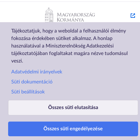
Tájékoztatjuk, hogy a weboldal a felhasználói élmény
fokozása érdekében sütiket alkalmaz. A honlap
használatával a Miniszterelnökség Adatkezelési
tájékoztatójában foglaltakat magára nézve tudomásul
veszi.
Lábléc1
Lábléc2
Adatvédelmi irányelvek
Rólunk
Családtámogatások
Süti dokumentáció
Elérhetőségek
Lakástámogatás
Süti beállítások
Adatvédelem
Elektronikus ügyintézés
Összes süti elutasítása
Impresszum
Sütibeállítások
Akadálymentesítési
Nyilatkozat
Összes süti engedélyezése