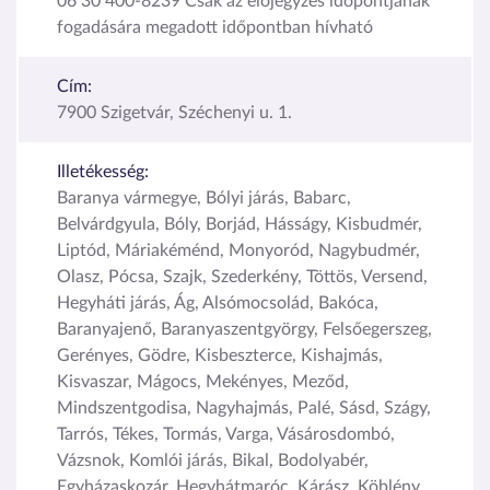
06 30 400-8239 Csak az előjegyzés időpontjának
fogadására megadott időpontban hívható
Cím:
7900 Szigetvár, Széchenyi u. 1.
Illetékesség:
Baranya vármegye, Bólyi járás, Babarc,
Belvárdgyula, Bóly, Borjád, Hásságy, Kisbudmér,
Liptód, Máriakéménd, Monyoród, Nagybudmér,
Olasz, Pócsa, Szajk, Szederkény, Töttös, Versend,
Hegyháti járás, Ág, Alsómocsolád, Bakóca,
Baranyajenő, Baranyaszentgyörgy, Felsőegerszeg,
Gerényes, Gödre, Kisbeszterce, Kishajmás,
Kisvaszar, Mágocs, Mekényes, Meződ,
Mindszentgodisa, Nagyhajmás, Palé, Sásd, Szágy,
Tarrós, Tékes, Tormás, Varga, Vásárosdombó,
Vázsnok, Komlói járás, Bikal, Bodolyabér,
Egyházaskozár, Hegyhátmaróc, Kárász, Köblény,