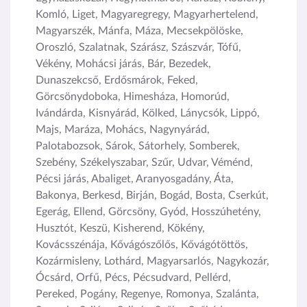
Komló, Liget, Magyaregregy, Magyarhertelend,
Magyarszék, Mánfa, Máza, Mecsekpölöske,
Oroszló, Szalatnak, Szárász, Szászvár, Tófű,
Vékény, Mohácsi járás, Bár, Bezedek,
Dunaszekcső, Erdősmárok, Feked,
Görcsönydoboka, Himesháza, Homorúd,
Ivándárda, Kisnyárád, Kölked, Lánycsók, Lippó,
Majs, Maráza, Mohács, Nagynyárád,
Palotabozsok, Sárok, Sátorhely, Somberek,
Szebény, Székelyszabar, Szűr, Udvar, Véménd,
Pécsi járás, Abaliget, Aranyosgadány, Áta,
Bakonya, Berkesd, Birján, Bogád, Bosta, Cserkút,
Egerág, Ellend, Görcsöny, Gyód, Hosszúhetény,
Husztót, Keszü, Kisherend, Kökény,
Kovácsszénája, Kővágószőlős, Kővágótöttös,
Kozármisleny, Lothárd, Magyarsarlós, Nagykozár,
Ócsárd, Orfű, Pécs, Pécsudvard, Pellérd,
Pereked, Pogány, Regenye, Romonya, Szalánta,