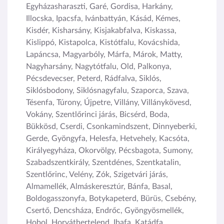
Egyházasharaszti, Garé, Gordisa, Harkány,
Illocska, Ipacsfa, Ivánbattyán, Kásád, Kémes,
Kisdér, Kisharsány, Kisjakabfalva, Kiskassa,
Kislippó, Kistapolca, Kistótfalu, Kovácshida,
Lapáncsa, Magyarbóly, Márfa, Márok, Matty,
Nagyharsány, Nagytótfalu, Old, Palkonya,
Pécsdevecser, Peterd, Rádfalva, Siklós,
Siklósbodony, Siklósnagyfalu, Szaporca, Szava,
Tésenfa, Túrony, Újpetre, Villány, Villánykövesd,
Vokány, Szentlőrinci járás, Bicsérd, Boda,
Bükkösd, Cserdi, Csonkamindszent, Dinnyeberki,
Gerde, Gyöngyfa, Helesfa, Hetvehely, Kacsóta,
Királyegyháza, Okorvölgy, Pécsbagota, Sumony,
Szabadszentkirály, Szentdénes, Szentkatalin,
Szentlőrinc, Velény, Zók, Szigetvári járás,
Almamellék, Almáskeresztúr, Bánfa, Basal,
Boldogasszonyfa, Botykapeterd, Bürüs, Csebény,
Csertő, Dencsháza, Endrőc, Gyöngyösmellék,
Hobol, Horváthertelend, Ibafa, Katádfa,