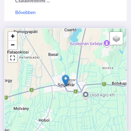
Családvédelmi ...
Bővebben
+
−