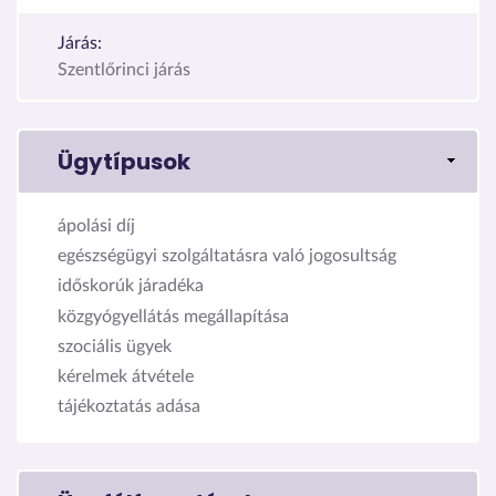
Járás:
Szentlőrinci járás
Ügytípusok
ápolási díj
egészségügyi szolgáltatásra való jogosultság
időskorúk járadéka
közgyógyellátás megállapítása
szociális ügyek
kérelmek átvétele
tájékoztatás adása