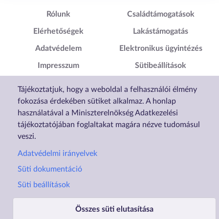
Lábléc1
Lábléc2
Rólunk
Családtámogatások
Elérhetőségek
Lakástámogatás
Adatvédelem
Elektronikus ügyintézés
Impresszum
Sütibeállítások
Akadálymentesítési
Tájékoztatjuk, hogy a weboldal a felhasználói élmény
Nyilatkozat
fokozása érdekében sütiket alkalmaz. A honlap
használatával a Miniszterelnökség Adatkezelési
tájékoztatójában foglaltakat magára nézve tudomásul
veszi.
Adatvédelmi irányelvek
Süti dokumentáció
Süti beállítások
Összes süti elutasítása