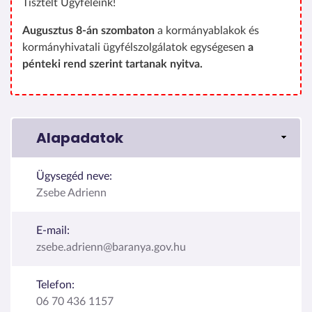
Tisztelt Ügyfeleink!
Augusztus 8-án szombaton
a kormányablakok és
kormányhivatali ügyfélszolgálatok egységesen
a
pénteki rend szerint tartanak nyitva.
Alapadatok
Ügysegéd neve:
Zsebe Adrienn
E-mail:
zsebe.adrienn@baranya.gov.hu
Telefon:
06 70 436 1157